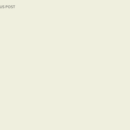
US POST
gation