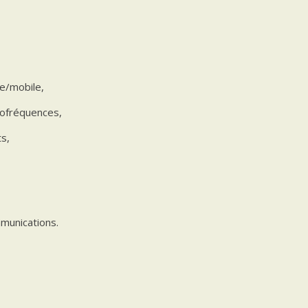
xe/mobile,
diofréquences,
s,
mmunications.