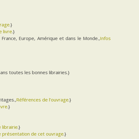
vrage
.}
 livre
.}
 France, Europe, Amérique et dans le Monde.,
Infos
dans toutes les bonnes librairies.}
itages.,
Références de l’ouvrage
.}
ivre
.}
 librairie
.}
de présentation de cet ouvrage
.}