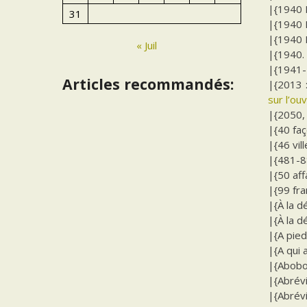
|{1940 E
31
|{1940 E
|{1940 E
« Juil
|{1940. 
|{1941-1
Articles recommandés:
|{2013 
sur l’ou
|{2050, 
|{40 faç
|{46 vil
|{481-88
|{50 aff
|{99 fra
|{À la d
|{À la d
|{A pied
|{A qui 
|{Abobo
|{Abrévi
|{Abrévi