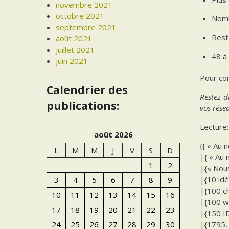
novembre 2021
octobre 2021
Nomb
septembre 2021
Rest
août 2021
juillet 2021
48 à
juin 2021
Pour con
Calendrier des
Restez d
publications:
vos rése
Lecture:
août 2026
{{ » Au 
L
M
M
J
V
S
D
|{ » Au 
1
2
|{« Nous
|{10 idé
3
4
5
6
7
8
9
|{100 ch
10
11
12
13
14
15
16
|{100 w
17
18
19
20
21
22
23
|{150 I
|{1795, 
24
25
26
27
28
29
30