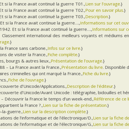
t si la France avait continué la guerre T01.,
Lien sur l’ouvrage
.}
t si la France avait continué la guerre T02.,
Pour en savoir plus
.}
t si la France avait continué la guerre T03.,
Description
.}
Et si la France avait continue la guerre….,
Informations sur cet ou
942. Et si la France avait continué la guerre….,
Informations sur ce
: Classement international des meilleurs voyants et médiums en
vrage
.}
la France sans carbone.,
Infos sur ce livre
.}
ons de visiter la France.,
Fiche complète
.}
les, bourgs & autres lieux.,
Présentation de l’ouvrage
.}
8 – La France avant la France.,
Présentation du livre
. Disponible 
aires criminelles qui ont marqué la France.,
Fiche du livre
.}
ncs.,
Fiche de l’ouvrage
.}
écouverte d’Unicode/Applications.,
Description de l’éditeur
.}
écouverte d’Unicode/Avant Unicode : télégraphie, bidouilles et hér
 – Découvrir la France le temps d’un week-end.,
Référence de ce l
appartient la France ?.,
Lien sur la fiche de présentation
.}
-la-guerre.,
Lien sur la description complète
.}
ations de l’informatique et de l’électronique/D.,
Lien sur la fiche de
ations de l’informatique et de l’électronique/G.,
Lien sur la fiche 