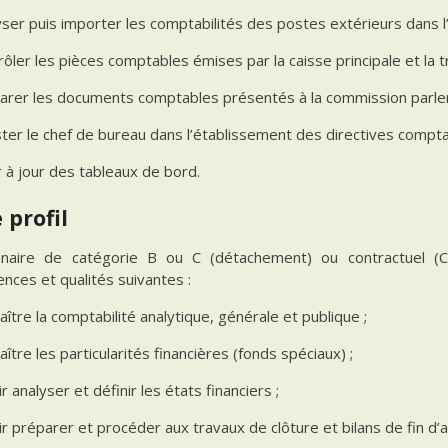
ser puis importer les comptabilités des postes extérieurs dans l’a
ôler les pièces comptables émises par la caisse principale et la t
arer les documents comptables présentés à la commission parleme
ster le chef de bureau dans l’établissement des directives compta
r à jour des tableaux de bord.
 profil
nnaire de catégorie B ou C (détachement) ou contractuel 
ces et qualités suivantes :
ître la comptabilité analytique, générale et publique ;
ître les particularités financières (fonds spéciaux) ;
r analyser et définir les états financiers ;
r préparer et procéder aux travaux de clôture et bilans de fin d’a