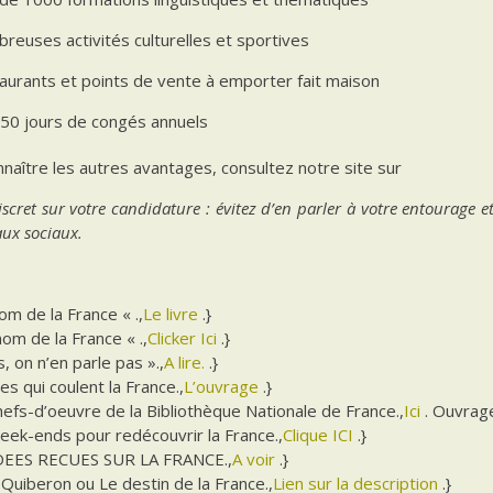
reuses activités culturelles et sportives
aurants et points de vente à emporter fait maison
 50 jours de congés annuels
naître les autres avantages, consultez notre site sur
iscret sur votre candidature : évitez d’en parler à votre entourage e
aux sociaux.
nom de la France « .,
Le livre
.}
nom de la France « .,
Clicker Ici
.}
, on n’en parle pas ».,
A lire.
.}
es qui coulent la France.,
L’ouvrage
.}
efs-d’oeuvre de la Bibliothèque Nationale de France.,
Ici
. Ouvrag
eek-ends pour redécouvrir la France.,
Clique ICI
.}
DEES RECUES SUR LA FRANCE.,
A voir
.}
Quiberon ou Le destin de la France.,
Lien sur la description
.}