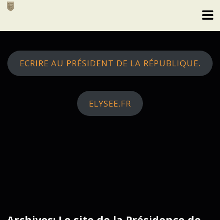
Skip
to
content
ECRIRE AU PRÉSIDENT DE LA RÉPUBLIQUE.
ELYSEE.FR
Archives: Le site de la Présidence de