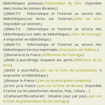
bibliothèques jeunesse.,
Présentation du livre
. Disponible
dans toutes les bonnes librairies.}
|{BiblioTIC : l’informatique et l’Internet au service des
bibliothèques/Les livres sur l’Internet.,
Fiche du livre
.
Disponible sur internet.}
|{BiblioTIC : l’informatique et l’Internet au service des
bibliothèques/Les wikis en bibliothèques.,
Fiche de l’ouvrage
.
A emprunter en bibliothèque.}
|{BiblioTIC : l’informatique et l’Internet au service des
bibliothèques/Version imprimable.,
Description de l’éditeur
.}
|{Bismarck et la France.,
Références de l’ouvrage
.}
|{Boîte à jeux/Bridge cinquante ans après.,
Référence de ce
livre
.}
|{Boîte à jeux/Mafia.,
Lien sur la fiche de présentation
. A
emprunter en bibliothèque.}
|{Bonjour la France !.,
Lien sur la description complète
.}
|{C’est ça la France !.,
Lien sur la fiche de librairie
. Disponible
à l’achat sur les plateformes Amazon, Fnac, Cultura ….}
|{Carburant/Biocarburant : situation pays par pays.,
Lien sur
la fiche de présentation de cet ouvrage
.}