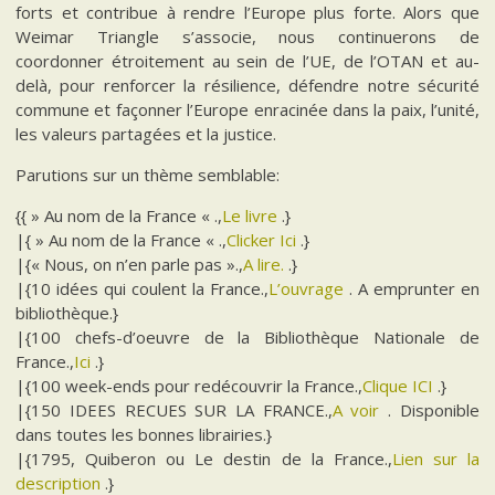
forts et contribue à rendre l’Europe plus forte. Alors que
Weimar Triangle s’associe, nous continuerons de
coordonner étroitement au sein de l’UE, de l’OTAN et au-
delà, pour renforcer la résilience, défendre notre sécurité
commune et façonner l’Europe enracinée dans la paix, l’unité,
les valeurs partagées et la justice.
Parutions sur un thème semblable:
{{ » Au nom de la France « .,
Le livre
.}
|{ » Au nom de la France « .,
Clicker Ici
.}
|{« Nous, on n’en parle pas ».,
A lire.
.}
|{10 idées qui coulent la France.,
L’ouvrage
. A emprunter en
bibliothèque.}
|{100 chefs-d’oeuvre de la Bibliothèque Nationale de
France.,
Ici
.}
|{100 week-ends pour redécouvrir la France.,
Clique ICI
.}
|{150 IDEES RECUES SUR LA FRANCE.,
A voir
. Disponible
dans toutes les bonnes librairies.}
|{1795, Quiberon ou Le destin de la France.,
Lien sur la
description
.}