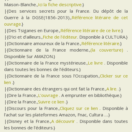
Maison-Blanche.,
Ici la fiche descriptive
.}
|{Des services secrets pour la France. Du dépôt de la
Guerre à la DGSE(1856-2013).,
Référence litéraire de cet
ouvrage
.}
|{Des Tsiganes en Europe.,
Référence litéraire de ce livre
.}
|{D’ici et d’ailleurs.,
Fiche de l’éditeur
. Disponible à CULTURA.}
|{Dictionnaire amoureux de la France.,
Référence litéraire
.}
|{Dictionnaire de la France moderne.,
(la couverture)
.
Disponible Sur AMAZON.}
|{Dictionnaire de la France mystérieuse.,
Le livre
. Disponible
dans toutes les bonnes de l’éditeurs.}
|{Dictionnaire de la France sous l’Occupation.,
Clicker sur ce
lien
.}
|{Dictionnaire des étrangers qui ont fait la France.,
A lire.
.}
|{Dire la France.,
L’ouvrage
. A emprunter en bibliothèque.}
|{Dire la France.,
Suivre ce lien
.}
|{Discours pour la France.,
Cliquez sur ce lien
. Disponible à
l’achat sur les plateformes Amazon, Fnac, Cultura ….}
|{Disney et la France.,
A découvrir
. Disponible dans toutes
les bonnes de l’éditeurs.}