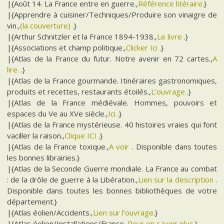
|{Août 14. La France entre en guerre.,
Référence litéraire
.}
|{Apprendre à cuisiner/Techniques/Produire son vinaigre de
vin.,
(la couverture)
.}
|{Arthur Schnitzler et la France 1894-1938.,
Le livre
.}
|{Associations et champ politique.,
Clicker Ici
.}
|{Atlas de la France du futur. Notre avenir en 72 cartes.,
A
lire.
.}
|{Atlas de la France gourmande. Itinéraires gastronomiques,
produits et recettes, restaurants étoilés.,
L’ouvrage
.}
|{Atlas de la France médiévale. Hommes, pouvoirs et
espaces du Ve au XVe siècle.,
Ici
.}
|{Atlas de la France mystérieuse. 40 histoires vraies qui font
vaciller la raison.,
Clique ICI
.}
|{Atlas de la France toxique.,
A voir
. Disponible dans toutes
les bonnes librairies.}
|{Atlas de la Seconde Guerre mondiale. La France au combat
: de la drôle de guerre à la Libération.,
Lien sur la description
.
Disponible dans toutes les bonnes bibliothèques de votre
département.}
|{Atlas éolien/Accidents.,
Lien sur l’ouvrage
.}
|{Atlas éolien/Installations/France.,
Pour en savoir plus
.}