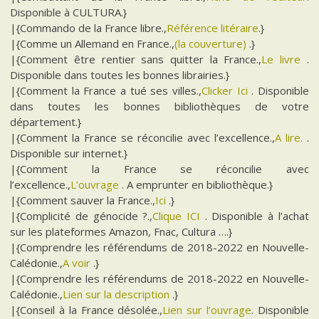
Disponible à CULTURA.}
|{Commando de la France libre.,
Référence litéraire
.}
|{Comme un Allemand en France.,
(la couverture)
.}
|{Comment être rentier sans quitter la France.,
Le livre
.
Disponible dans toutes les bonnes librairies.}
|{Comment la France a tué ses villes.,
Clicker Ici
. Disponible
dans toutes les bonnes bibliothèques de votre
département.}
|{Comment la France se réconcilie avec l’excellence.,
A lire.
.
Disponible sur internet.}
|{Comment la France se réconcilie avec
l’excellence.,
L’ouvrage
. A emprunter en bibliothèque.}
|{Comment sauver la France.,
Ici
.}
|{Complicité de génocide ?.,
Clique ICI
. Disponible à l’achat
sur les plateformes Amazon, Fnac, Cultura ….}
|{Comprendre les référendums de 2018-2022 en Nouvelle-
Calédonie.,
A voir
.}
|{Comprendre les référendums de 2018-2022 en Nouvelle-
Calédonie.,
Lien sur la description
.}
|{Conseil à la France désolée.,
Lien sur l’ouvrage
. Disponible