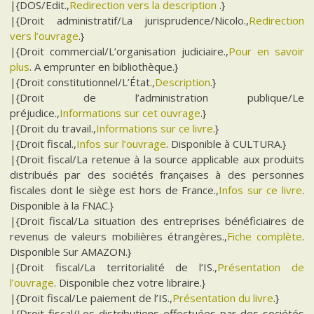
|{DOS/Edit.,
Redirection vers la description
.}
|{Droit administratif/La jurisprudence/Nicolo.,
Redirection
vers l’ouvrage
.}
|{Droit commercial/L’organisation judiciaire.,
Pour en savoir
plus
. A emprunter en bibliothèque.}
|{Droit constitutionnel/L’État.,
Description
.}
|{Droit de l’administration publique/Le
préjudice.,
Informations sur cet ouvrage
.}
|{Droit du travail.,
Informations sur ce livre
.}
|{Droit fiscal.,
Infos sur l’ouvrage
. Disponible à CULTURA.}
|{Droit fiscal/La retenue à la source applicable aux produits
distribués par des sociétés françaises à des personnes
fiscales dont le siège est hors de France.,
Infos sur ce livre
.
Disponible à la FNAC.}
|{Droit fiscal/La situation des entreprises bénéficiaires de
revenus de valeurs mobilières étrangères.,
Fiche complète
.
Disponible Sur AMAZON.}
|{Droit fiscal/La territorialité de l’IS.,
Présentation de
l’ouvrage
. Disponible chez votre libraire.}
|{Droit fiscal/Le paiement de l’IS.,
Présentation du livre
.}
|{Droit fiscal/Les distributions effectuées par des sociétés