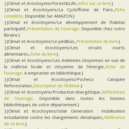
|{Climat et écocitoyens/Forest&Life.,
Infos sur ce livre
.}
|{Climat et écocitoyens/La Cyclofficine de Paris.,
Fiche
complète
. Disponible Sur AMAZON.}
|{Climat et écocitoyens/Le développement de l’habitat
participatif.,
Présentation de l’ouvrage
. Disponible chez votre
libraire.}
|{Climat et écocitoyens/Le pédibus.,
Présentation du livre
.}
|{Climat et écocitoyens/Les circuits courts
alimentaires.,
Fiche du livre
.}
|{Climat et écocitoyens/Les éoliennes citoyennes en vue de
la maîtrise locale et citoyenne de l’énergie.,
Fiche de
l’ouvrage
. A emprunter en bibliothèque.}
|{Climat et écocitoyens/Pocheco Canopée
Reforestation.,
Description de l’éditeur
.}
|{Climat et écocitoyens/Production énergétique.,
Références
de l’ouvrage
. Disponible dans toutes les bonnes
bibliothèques de votre département.}
|{Climat et écocitoyens/Solar Generation : mobilisation
estudiantine contre les changements climatiques.,
Référence
de ce livre
.}