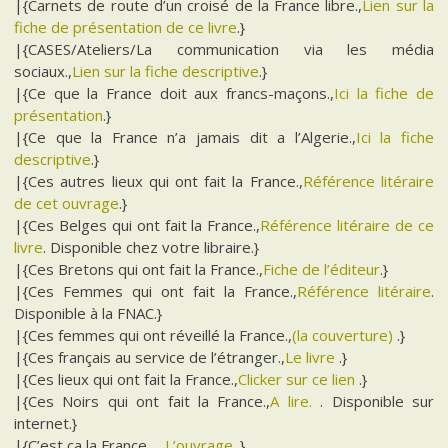
|{Carnets de route d’un croisé de la France libre.,
Lien sur la
fiche de présentation de ce livre
.}
|{CASES/Ateliers/La communication via les média
sociaux.,
Lien sur la fiche descriptive
.}
|{Ce que la France doit aux francs-maçons.,
Ici la fiche de
présentation
.}
|{Ce que la France n’a jamais dit a l’Algerie.,
Ici la fiche
descriptive
.}
|{Ces autres lieux qui ont fait la France.,
Référence litéraire
de cet ouvrage
.}
|{Ces Belges qui ont fait la France.,
Référence litéraire de ce
livre
. Disponible chez votre libraire.}
|{Ces Bretons qui ont fait la France.,
Fiche de l’éditeur
.}
|{Ces Femmes qui ont fait la France.,
Référence litéraire
.
Disponible à la FNAC.}
|{Ces femmes qui ont réveillé la France.,
(la couverture)
.}
|{Ces français au service de l’étranger.,
Le livre
.}
|{Ces lieux qui ont fait la France.,
Clicker sur ce lien
.}
|{Ces Noirs qui ont fait la France.,
A lire.
. Disponible sur
internet.}
|{C’est ça la France….,
L’ouvrage
.}