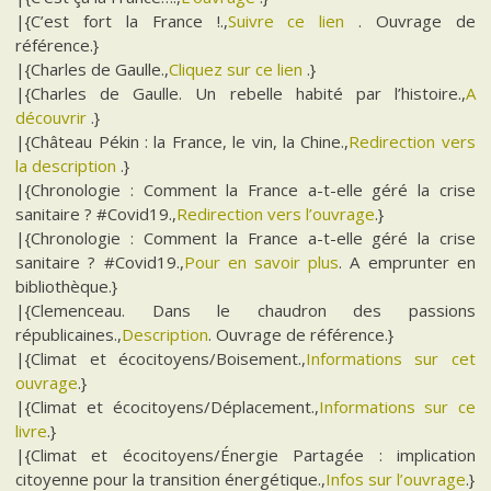
|{C’est fort la France !.,
Suivre ce lien
. Ouvrage de
référence.}
|{Charles de Gaulle.,
Cliquez sur ce lien
.}
|{Charles de Gaulle. Un rebelle habité par l’histoire.,
A
découvrir
.}
|{Château Pékin : la France, le vin, la Chine.,
Redirection vers
la description
.}
|{Chronologie : Comment la France a-t-elle géré la crise
sanitaire ? #Covid19.,
Redirection vers l’ouvrage
.}
|{Chronologie : Comment la France a-t-elle géré la crise
sanitaire ? #Covid19.,
Pour en savoir plus
. A emprunter en
bibliothèque.}
|{Clemenceau. Dans le chaudron des passions
républicaines.,
Description
. Ouvrage de référence.}
|{Climat et écocitoyens/Boisement.,
Informations sur cet
ouvrage
.}
|{Climat et écocitoyens/Déplacement.,
Informations sur ce
livre
.}
|{Climat et écocitoyens/Énergie Partagée : implication
citoyenne pour la transition énergétique.,
Infos sur l’ouvrage
.}