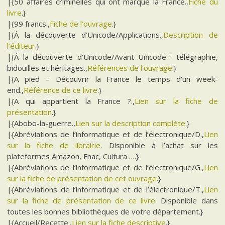
|{50 affaires criminelles qui ont marqué la France.,
Fiche du
livre
.}
|{99 francs.,
Fiche de l’ouvrage
.}
|{À la découverte d’Unicode/Applications.,
Description de
l’éditeur
.}
|{À la découverte d’Unicode/Avant Unicode : télégraphie,
bidouilles et héritages.,
Références de l’ouvrage
.}
|{A pied – Découvrir la France le temps d’un week-
end.,
Référence de ce livre
.}
|{A qui appartient la France ?.,
Lien sur la fiche de
présentation
.}
|{Abobo-la-guerre.,
Lien sur la description complète
.}
|{Abréviations de l’informatique et de l’électronique/D.,
Lien
sur la fiche de librairie
. Disponible à l’achat sur les
plateformes Amazon, Fnac, Cultura ….}
|{Abréviations de l’informatique et de l’électronique/G.,
Lien
sur la fiche de présentation de cet ouvrage
.}
|{Abréviations de l’informatique et de l’électronique/T.,
Lien
sur la fiche de présentation de ce livre
. Disponible dans
toutes les bonnes bibliothèques de votre département.}
|{Accueil/Recette.,
Lien sur la fiche descriptive
.}