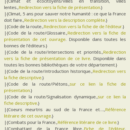
|{Climat et écocitoyens/Villes en transition, villes
lentes.,
Redirection vers la fiche de présentation
.}
|{Climat, 5 ans pour sauver notre humanité : ce que la France
doit faire.,
Redirection vers la description complète
.}
|{Code de la route.,
Redirection vers la fiche de de l’éditeur
.}
|{Code de la route/Glossaire.,
Redirection vers la fiche de
présentation de cet ouvrage
. Disponible dans toutes les
bonnes de l’éditeurs.}
|{Code de la route/Intersections et priorités.,
Redirection
vers la fiche de présentation de ce livre
. Disponible dans
toutes les bonnes bibliothèques de votre département.}
|{Code de la route/Introduction historique.,
Redirection vers
la fiche descriptive
.}
|{Code de la route/Piétons.,
sur ce lien la fiche de
présentation
.}
|{Code de la route/Signalisation dynamique.,
sur ce lien la
fiche descriptive
.}
|{Coeurs meurtris au sud de la France et….,
Référence
litéraire de cet ouvrage
.}
|{Combats pour la France.,
Référence litéraire de ce livre
.}
|{Combattant de la France libre.,
Fiche de l’éditeur
.