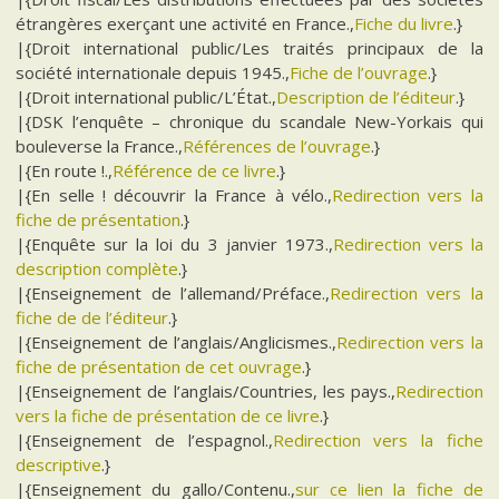
étrangères exerçant une activité en France.,
Fiche du livre
.}
|{Droit international public/Les traités principaux de la
société internationale depuis 1945.,
Fiche de l’ouvrage
.}
|{Droit international public/L’État.,
Description de l’éditeur
.}
|{DSK l’enquête – chronique du scandale New-Yorkais qui
bouleverse la France.,
Références de l’ouvrage
.}
|{En route !.,
Référence de ce livre
.}
|{En selle ! découvrir la France à vélo.,
Redirection vers la
fiche de présentation
.}
|{Enquête sur la loi du 3 janvier 1973.,
Redirection vers la
description complète
.}
|{Enseignement de l’allemand/Préface.,
Redirection vers la
fiche de de l’éditeur
.}
|{Enseignement de l’anglais/Anglicismes.,
Redirection vers la
fiche de présentation de cet ouvrage
.}
|{Enseignement de l’anglais/Countries, les pays.,
Redirection
vers la fiche de présentation de ce livre
.}
|{Enseignement de l’espagnol.,
Redirection vers la fiche
descriptive
.}
|{Enseignement du gallo/Contenu.,
sur ce lien la fiche de