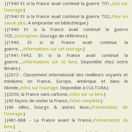
|{1940 Et si la France avait continué la guerre T01.,
Lien sur
l’ouvrage
.}
|{1940 Et si la France avait continué la guerre T02.,
Pour en
savoir plus
. A emprunter en bibliothèque.}
|{1940 Et si la France avait continué la guerre
T03.,
Description
. Ouvrage de référence.}
|{1940. Et si la France avait continue la
guerre….,
Informations sur cet ouvrage
.}
|{1941-1942. Et si la France avait continué la
guerre….,
Informations sur ce livre
. Disponible chez votre
libraire.}
|{2013 : Classement international des meilleurs voyants et
médiums en France, Europe, Amérique et dans le
Monde.,
Infos sur l’ouvrage
. Disponible à CULTURA.}
|{2050, la France sans carbone.,
Infos sur ce livre
.}
|{40 façons de visiter la France.,
Fiche complète
.}
|{46 villes, bourgs & autres lieux.,
Présentation de
l’ouvrage
.}
|{481-888 – La France avant la France.,
Présentation du
livre
.}