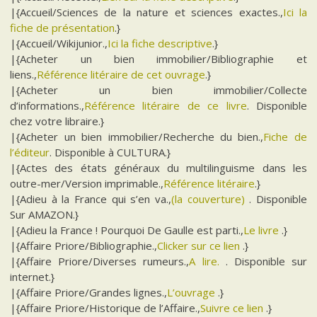
|{Accueil/Sciences de la nature et sciences exactes.,
Ici la
fiche de présentation
.}
|{Accueil/Wikijunior.,
Ici la fiche descriptive
.}
|{Acheter un bien immobilier/Bibliographie et
liens.,
Référence litéraire de cet ouvrage
.}
|{Acheter un bien immobilier/Collecte
d’informations.,
Référence litéraire de ce livre
. Disponible
chez votre libraire.}
|{Acheter un bien immobilier/Recherche du bien.,
Fiche de
l’éditeur
. Disponible à CULTURA.}
|{Actes des états généraux du multilinguisme dans les
outre-mer/Version imprimable.,
Référence litéraire
.}
|{Adieu à la France qui s’en va.,
(la couverture)
. Disponible
Sur AMAZON.}
|{Adieu la France ! Pourquoi De Gaulle est parti.,
Le livre
.}
|{Affaire Priore/Bibliographie.,
Clicker sur ce lien
.}
|{Affaire Priore/Diverses rumeurs.,
A lire.
. Disponible sur
internet.}
|{Affaire Priore/Grandes lignes.,
L’ouvrage
.}
|{Affaire Priore/Historique de l’Affaire.,
Suivre ce lien
.}