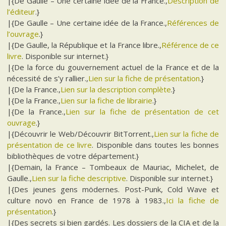
|{De Gaulle – Une certaine idée de la France.,
Description de
l’éditeur
.}
|{De Gaulle – Une certaine idée de la France.,
Références de
l’ouvrage
.}
|{De Gaulle, la République et la France libre.,
Référence de ce
livre
. Disponible sur internet.}
|{De la force du gouvernement actuel de la France et de la
nécessité de s’y rallier.,
Lien sur la fiche de présentation
.}
|{De la France.,
Lien sur la description complète
.}
|{De la France.,
Lien sur la fiche de librairie
.}
|{De la France.,
Lien sur la fiche de présentation de cet
ouvrage
.}
|{Découvrir le Web/Découvrir BitTorrent.,
Lien sur la fiche de
présentation de ce livre
. Disponible dans toutes les bonnes
bibliothèques de votre département.}
|{Demain, la France – Tombeaux de Mauriac, Michelet, de
Gaulle.,
Lien sur la fiche descriptive
. Disponible sur internet.}
|{Des jeunes gens mödernes. Post-Punk, Cold Wave et
culture novö en France de 1978 à 1983.,
Ici la fiche de
présentation
.}
|{Des secrets si bien gardés. Les dossiers de la CIA et de la