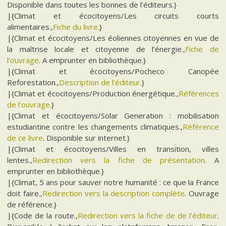
Disponible dans toutes les bonnes de l’éditeurs.}
|{Climat et écocitoyens/Les circuits courts
alimentaires.,
Fiche du livre
.}
|{Climat et écocitoyens/Les éoliennes citoyennes en vue de
la maîtrise locale et citoyenne de l’énergie.,
Fiche de
l’ouvrage
. A emprunter en bibliothèque.}
|{Climat et écocitoyens/Pocheco Canopée
Reforestation.,
Description de l’éditeur
.}
|{Climat et écocitoyens/Production énergétique.,
Références
de l’ouvrage
.}
|{Climat et écocitoyens/Solar Generation : mobilisation
estudiantine contre les changements climatiques.,
Référence
de ce livre
. Disponible sur internet.}
|{Climat et écocitoyens/Villes en transition, villes
lentes.,
Redirection vers la fiche de présentation
. A
emprunter en bibliothèque.}
|{Climat, 5 ans pour sauver notre humanité : ce que la France
doit faire.,
Redirection vers la description complète
. Ouvrage
de référence.}
|{Code de la route.,
Redirection vers la fiche de de l’éditeur
.