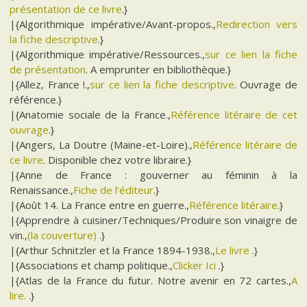
présentation de ce livre
.}
|{Algorithmique impérative/Avant-propos.,
Redirection vers
la fiche descriptive
.}
|{Algorithmique impérative/Ressources.,
sur ce lien la fiche
de présentation
. A emprunter en bibliothèque.}
|{Allez, France !.,
sur ce lien la fiche descriptive
. Ouvrage de
référence.}
|{Anatomie sociale de la France.,
Référence litéraire de cet
ouvrage
.}
|{Angers, La Doutre (Maine-et-Loire).,
Référence litéraire de
ce livre
. Disponible chez votre libraire.}
|{Anne de France : gouverner au féminin à la
Renaissance.,
Fiche de l’éditeur
.}
|{Août 14. La France entre en guerre.,
Référence litéraire
.}
|{Apprendre à cuisiner/Techniques/Produire son vinaigre de
vin.,
(la couverture)
.}
|{Arthur Schnitzler et la France 1894-1938.,
Le livre
.}
|{Associations et champ politique.,
Clicker Ici
.}
|{Atlas de la France du futur. Notre avenir en 72 cartes.,
A
lire.
.}