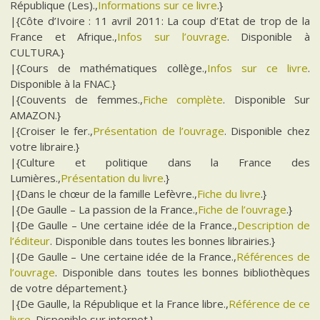
République (Les).,
Informations sur ce livre
.}
|{Côte d’Ivoire : 11 avril 2011: La coup d’Etat de trop de la
France et Afrique.,
Infos sur l’ouvrage
. Disponible à
CULTURA.}
|{Cours de mathématiques collège.,
Infos sur ce livre
.
Disponible à la FNAC.}
|{Couvents de femmes.,
Fiche complète
. Disponible Sur
AMAZON.}
|{Croiser le fer.,
Présentation de l’ouvrage
. Disponible chez
votre libraire.}
|{Culture et politique dans la France des
Lumières.,
Présentation du livre
.}
|{Dans le chœur de la famille Lefèvre.,
Fiche du livre
.}
|{De Gaulle – La passion de la France.,
Fiche de l’ouvrage
.}
|{De Gaulle – Une certaine idée de la France.,
Description de
l’éditeur
. Disponible dans toutes les bonnes librairies.}
|{De Gaulle – Une certaine idée de la France.,
Références de
l’ouvrage
. Disponible dans toutes les bonnes bibliothèques
de votre département.}
|{De Gaulle, la République et la France libre.,
Référence de ce
livre
. Disponible sur internet.}