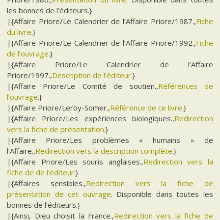
les bonnes de l’éditeurs.}
|{Affaire Priore/Le Calendrier de l’Affaire Priore/1987.,
Fiche
du livre
.}
|{Affaire Priore/Le Calendrier de l’Affaire Priore/1992.,
Fiche
de l’ouvrage
.}
|{Affaire Priore/Le Calendrier de l’Affaire
Priore/1997.,
Description de l’éditeur
.}
|{Affaire Priore/Le Comité de soutien.,
Références de
l’ouvrage
.}
|{Affaire Priore/Leroy-Somer.,
Référence de ce livre
.}
|{Affaire Priore/Les expériences biologiques.,
Redirection
vers la fiche de présentation
.}
|{Affaire Priore/Les problèmes « humains » de
l’Affaire.,
Redirection vers la description complète
.}
|{Affaire Priore/Les souris anglaises.,
Redirection vers la
fiche de de l’éditeur
.}
|{Affaires sensibles.,
Redirection vers la fiche de
présentation de cet ouvrage
. Disponible dans toutes les
bonnes de l’éditeurs.}
|{Ainsi, Dieu choisit la France.,
Redirection vers la fiche de