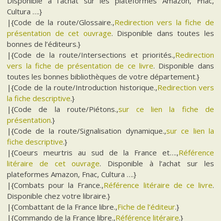
Disponible à l’achat sur les plateformes Amazon, Fnac,
Cultura ….}
|{Code de la route/Glossaire.,
Redirection vers la fiche de
présentation de cet ouvrage
. Disponible dans toutes les
bonnes de l’éditeurs.}
|{Code de la route/Intersections et priorités.,
Redirection
vers la fiche de présentation de ce livre
. Disponible dans
toutes les bonnes bibliothèques de votre département.}
|{Code de la route/Introduction historique.,
Redirection vers
la fiche descriptive
.}
|{Code de la route/Piétons.,
sur ce lien la fiche de
présentation
.}
|{Code de la route/Signalisation dynamique.,
sur ce lien la
fiche descriptive
.}
|{Coeurs meurtris au sud de la France et….,
Référence
litéraire de cet ouvrage
. Disponible à l’achat sur les
plateformes Amazon, Fnac, Cultura ….}
|{Combats pour la France.,
Référence litéraire de ce livre
.
Disponible chez votre libraire.}
|{Combattant de la France libre.,
Fiche de l’éditeur
.}
|{Commando de la France libre.,
Référence litéraire
.}