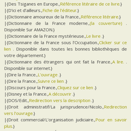
|{Des Tsiganes en Europe.,
Référence litéraire de ce livre
.}
|{D’ici et d’ailleurs.,
Fiche de l’éditeur
.}
|{Dictionnaire amoureux de la France.,
Référence litéraire
.}
|{Dictionnaire de la France moderne.,
(la couverture)
.
Disponible Sur AMAZON.}
|{Dictionnaire de la France mystérieuse.,
Le livre
.}
|{Dictionnaire de la France sous l’Occupation.,
Clicker sur ce
lien
. Disponible dans toutes les bonnes bibliothèques de
votre département.}
|{Dictionnaire des étrangers qui ont fait la France.,
A lire.
.
Disponible sur internet.}
|{Dire la France.,
L’ouvrage
.}
|{Dire la France.,
Suivre ce lien
.}
|{Discours pour la France.,
Cliquez sur ce lien
.}
|{Disney et la France.,
A découvrir
.}
|{DOS/Edit.,
Redirection vers la description
.}
|{Droit administratif/La jurisprudence/Nicolo.,
Redirection
vers l’ouvrage
.}
|{Droit commercial/L’organisation judiciaire.,
Pour en savoir
plus
.}