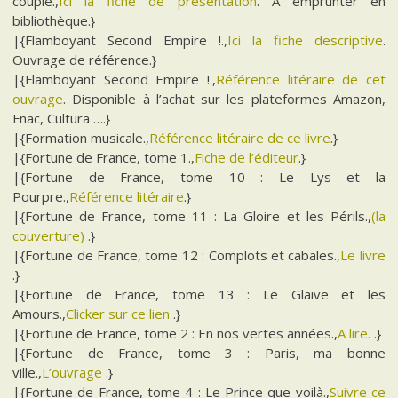
couple.,
Ici la fiche de présentation
. A emprunter en
bibliothèque.}
|{Flamboyant Second Empire !.,
Ici la fiche descriptive
.
Ouvrage de référence.}
|{Flamboyant Second Empire !.,
Référence litéraire de cet
ouvrage
. Disponible à l’achat sur les plateformes Amazon,
Fnac, Cultura ….}
|{Formation musicale.,
Référence litéraire de ce livre
.}
|{Fortune de France, tome 1.,
Fiche de l’éditeur
.}
|{Fortune de France, tome 10 : Le Lys et la
Pourpre.,
Référence litéraire
.}
|{Fortune de France, tome 11 : La Gloire et les Périls.,
(la
couverture)
.}
|{Fortune de France, tome 12 : Complots et cabales.,
Le livre
.}
|{Fortune de France, tome 13 : Le Glaive et les
Amours.,
Clicker sur ce lien
.}
|{Fortune de France, tome 2 : En nos vertes années.,
A lire.
.}
|{Fortune de France, tome 3 : Paris, ma bonne
ville.,
L’ouvrage
.}
|{Fortune de France, tome 4 : Le Prince que voilà.,
Suivre ce