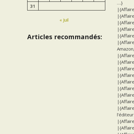
….}
31
|{Affair
|{Affair
« Juil
|{Affair
|{Affair
Articles recommandés:
|{Affair
|{Affair
Amazon, 
|{Affair
|{Affair
|{Affair
|{Affair
|{Affair
|{Affair
|{Affair
|{Affair
|{Affair
l’éditeur
|{Affair
|{Affair