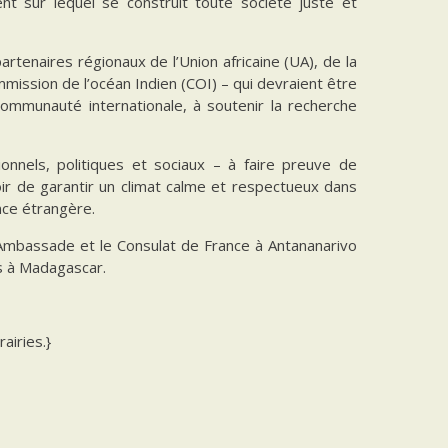
nt sur lequel se construit toute société juste et
tenaires régionaux de l’Union africaine (UA), de la
ission de l’océan Indien (COI) – qui devraient être
a communauté internationale, à soutenir la recherche
onnels, politiques et sociaux – à faire preuve de
voir de garantir un climat calme et respectueux dans
nce étrangère.
Ambassade et le Consulat de France à Antananarivo
ns à Madagascar.
airies.}