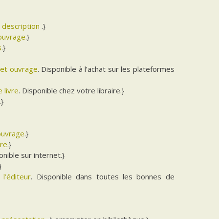
a description
.}
’ouvrage
.}
s
.}
cet ouvrage
. Disponible à l’achat sur les plateformes
 livre
. Disponible chez votre libraire.}
.}
’ouvrage
.}
vre
.}
onible sur internet.}
}
l’éditeur
. Disponible dans toutes les bonnes de