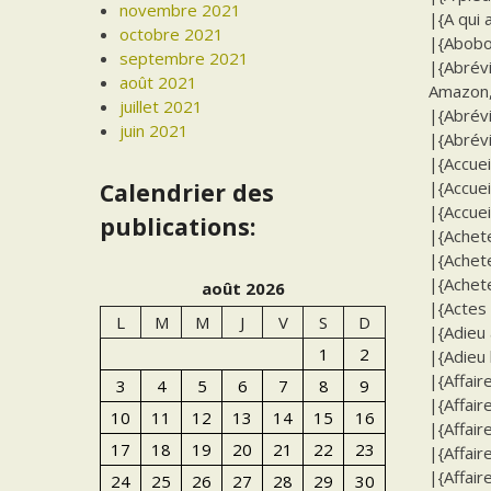
novembre 2021
|{A qui 
octobre 2021
|{Abobo
septembre 2021
|{Abrévi
août 2021
Amazon, 
juillet 2021
|{Abrévi
juin 2021
|{Abrévi
|{Accuei
|{Accuei
Calendrier des
|{Accueil
publications:
|{Achete
|{Achete
|{Achete
août 2026
|{Actes
L
M
M
J
V
S
D
|{Adieu 
1
2
|{Adieu 
|{Affair
3
4
5
6
7
8
9
|{Affair
10
11
12
13
14
15
16
|{Affair
17
18
19
20
21
22
23
|{Affair
|{Affair
24
25
26
27
28
29
30