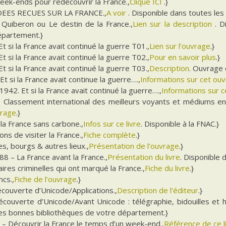
eek-ends pour redécouvrir la France.,
Clique ICI
.}
DEES RECUES SUR LA FRANCE.,
A voir
. Disponible dans toutes les 
 Quiberon ou Le destin de la France.,
Lien sur la description
. D
épartement.}
t si la France avait continué la guerre T01.,
Lien sur l’ouvrage
.}
t si la France avait continué la guerre T02.,
Pour en savoir plus
.}
t si la France avait continué la guerre T03.,
Description
. Ouvrage 
Et si la France avait continue la guerre….,
Informations sur cet ou
942. Et si la France avait continué la guerre….,
Informations sur ce
: Classement international des meilleurs voyants et médiums en
vrage
.}
la France sans carbone.,
Infos sur ce livre
. Disponible à la FNAC.}
ons de visiter la France.,
Fiche complète
.}
les, bourgs & autres lieux.,
Présentation de l’ouvrage
.}
8 – La France avant la France.,
Présentation du livre
. Disponible 
aires criminelles qui ont marqué la France.,
Fiche du livre
.}
ncs.,
Fiche de l’ouvrage
.}
écouverte d’Unicode/Applications.,
Description de l’éditeur
.}
écouverte d’Unicode/Avant Unicode : télégraphie, bidouilles et h
les bonnes bibliothèques de votre département.}
 – Découvrir la France le temps d’un week-end.,
Référence de ce l