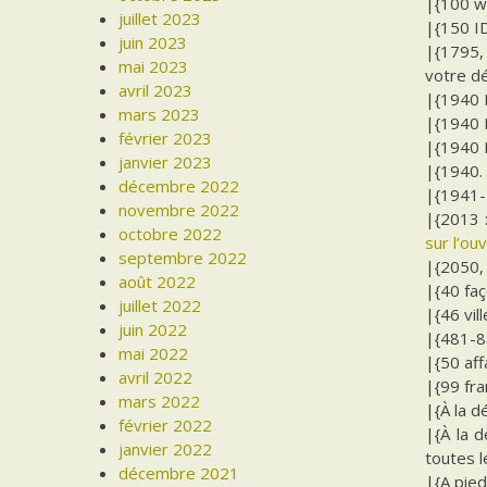
|{100 w
juillet 2023
|{150 I
juin 2023
|{1795,
mai 2023
votre d
avril 2023
|{1940 E
mars 2023
|{1940 E
février 2023
|{1940 E
janvier 2023
|{1940. 
décembre 2022
|{1941-1
novembre 2022
|{2013 
octobre 2022
sur l’ou
septembre 2022
|{2050, 
août 2022
|{40 faç
juillet 2022
|{46 vil
juin 2022
|{481-88
mai 2022
|{50 aff
avril 2022
|{99 fra
mars 2022
|{À la d
février 2022
|{À la d
janvier 2022
toutes 
décembre 2021
|{A pied