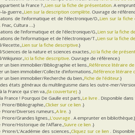
appartient la France ?.,
Lien sur la fiche de présentation
. A emprunt
-la-guerre.,
Lien sur la description complète
. Ouvrage de référenc
ations de l’informatique et de l’électronique/D.,
Lien sur la fiche 
Fnac, Cultura ….}
ations de l’informatique et de l’électronique/G.,
Lien sur la fiche 
ations de l’informatique et de l’électronique/T.,
Lien sur la fiche d
l/Recette.,
Lien sur la fiche descriptive
.}
l/Sciences de la nature et sciences exactes.,
Ici la fiche de présen
/Wikijunior.,
Ici la fiche descriptive
. Ouvrage de référence.}
r un bien immobilier/Bibliographie et liens.,
Référence litéraire d
r un bien immobilier/Collecte d’informations.,
Référence litéraire d
r un bien immobilier/Recherche du bien.,
Fiche de l’éditeur
.}
 des états généraux du multilinguisme dans les outre-mer/Version
à la France qui s’en va.,
(la couverture)
.}
la France ! Pourquoi De Gaulle est parti.,
Le livre
. Disponible dans
e Priore/Bibliographie.,
Clicker sur ce lien
.}
e Priore/Diverses rumeurs.,
A lire.
.}
e Priore/Grandes lignes.,
L’ouvrage
. A emprunter en bibliothèque.
e Priore/Historique de l’Affaire.,
Suivre ce lien
.}
e Priore/L’Académie des sciences.,
Cliquez sur ce lien
. Disponible