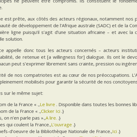
ncipes ne peuvent être compromis. Ils constituent le fondeme
e.
e est prête, aux côtés des acteurs régionaux, notamment nos par
uté de développement de l’Afrique australe (SADC) et de la Comm
ère ligne puisqu’il s’agit d’une situation africaine – et avec l
le solution.
ce appelle donc tous les acteurs concernés – acteurs instituti
bilité, de retenue et [a willingness for] dialogue. Ils ont le de
hacun peut s’exprimer librement sans crainte, pression ou ingére
rité de nos compatriotes est au cœur de nos préoccupations. L’
pleinement mobilisés pour garantir la sécurité de nos concitoye
s sur le même sujet:
nom de la France « .,
Le livre
. Disponible dans toutes les bonnes libr
nom de la France « .,
Clicker Ici
.}
, on n’en parle pas ».,
A lire.
.}
es qui coulent la France.,
L’ouvrage
.}
efs-d’oeuvre de la Bibliothèque Nationale de France.,
Ici
.}