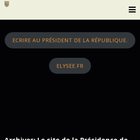
Skip
to
content
ECRIRE AU PRÉSIDENT DE LA RÉPUBLIQUE.
ELYSEE.FR
Archives: Le site de la Présidence de