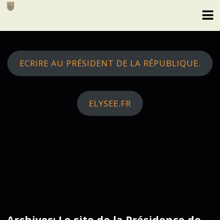
Skip
to
content
ECRIRE AU PRÉSIDENT DE LA RÉPUBLIQUE.
ELYSEE.FR
Archives: Le site de la Présidence de