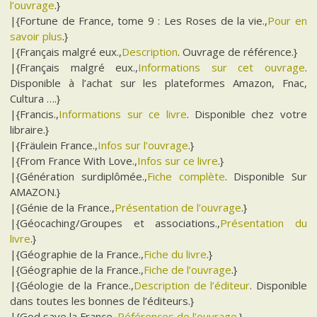
l’ouvrage
.}
|{Fortune de France, tome 9 : Les Roses de la vie.,
Pour en
savoir plus
.}
|{Français malgré eux.,
Description
. Ouvrage de référence.}
|{Français malgré eux.,
Informations sur cet ouvrage
.
Disponible à l’achat sur les plateformes Amazon, Fnac,
Cultura ….}
|{Francis.,
Informations sur ce livre
. Disponible chez votre
libraire.}
|{Fräulein France.,
Infos sur l’ouvrage
.}
|{From France With Love.,
Infos sur ce livre
.}
|{Génération surdiplômée.,
Fiche complète
. Disponible Sur
AMAZON.}
|{Génie de la France.,
Présentation de l’ouvrage
.}
|{Géocaching/Groupes et associations.,
Présentation du
livre
.}
|{Géographie de la France.,
Fiche du livre
.}
|{Géographie de la France.,
Fiche de l’ouvrage
.}
|{Géologie de la France.,
Description de l’éditeur
. Disponible
dans toutes les bonnes de l’éditeurs.}
|{God save la France.,
Références de l’ouvrage
.}