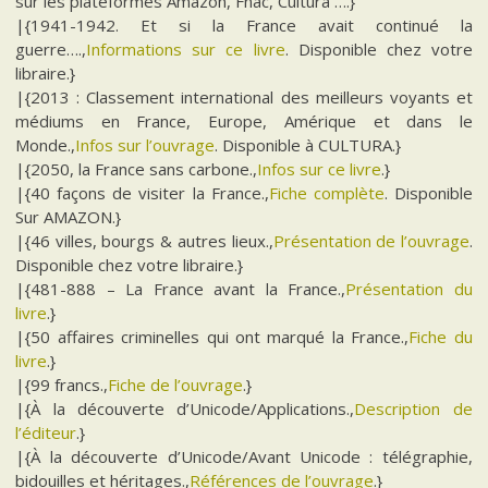
sur les plateformes Amazon, Fnac, Cultura ….}
|{1941-1942. Et si la France avait continué la
guerre….,
Informations sur ce livre
. Disponible chez votre
libraire.}
|{2013 : Classement international des meilleurs voyants et
médiums en France, Europe, Amérique et dans le
Monde.,
Infos sur l’ouvrage
. Disponible à CULTURA.}
|{2050, la France sans carbone.,
Infos sur ce livre
.}
|{40 façons de visiter la France.,
Fiche complète
. Disponible
Sur AMAZON.}
|{46 villes, bourgs & autres lieux.,
Présentation de l’ouvrage
.
Disponible chez votre libraire.}
|{481-888 – La France avant la France.,
Présentation du
livre
.}
|{50 affaires criminelles qui ont marqué la France.,
Fiche du
livre
.}
|{99 francs.,
Fiche de l’ouvrage
.}
|{À la découverte d’Unicode/Applications.,
Description de
l’éditeur
.}
|{À la découverte d’Unicode/Avant Unicode : télégraphie,
bidouilles et héritages.,
Références de l’ouvrage
.}