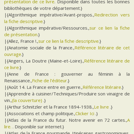
présentation de ce livre
. Disponible dans toutes les bonnes
bibliothèques de votre département.}
|{Algorithmique impérative/Avant-propos.,
Redirection vers
la fiche descriptive
.}
|{Algorithmique impérative/Ressources.,
sur ce lien la fiche
de présentation
.}
|{Allez, France !.,
sur ce lien la fiche descriptive
.}
|{Anatomie sociale de la France.,
Référence litéraire de cet
ouvrage
.}
|{Angers, La Doutre (Maine-et-Loire).,
Référence litéraire de
ce livre
.}
|{Anne de France : gouverner au féminin à la
Renaissance.,
Fiche de l’éditeur
.}
|{Août 14. La France entre en guerre.,
Référence litéraire
.}
|{Apprendre à cuisiner/Techniques/Produire son vinaigre de
vin.,
(la couverture)
.}
|{Arthur Schnitzler et la France 1894-1938.,
Le livre
.}
|{Associations et champ politique.,
Clicker Ici
.}
|{Atlas de la France du futur. Notre avenir en 72 cartes.,
A
lire.
. Disponible sur internet.}
|{Atlas de la France gourmande. Itinéraires gastronomiques,