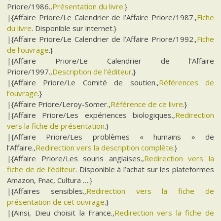
Priore/1986.,
Présentation du livre
.}
|{Affaire Priore/Le Calendrier de l’Affaire Priore/1987.,
Fiche
du livre
. Disponible sur internet.}
|{Affaire Priore/Le Calendrier de l’Affaire Priore/1992.,
Fiche
de l’ouvrage
.}
|{Affaire Priore/Le Calendrier de l’Affaire
Priore/1997.,
Description de l’éditeur
.}
|{Affaire Priore/Le Comité de soutien.,
Références de
l’ouvrage
.}
|{Affaire Priore/Leroy-Somer.,
Référence de ce livre
.}
|{Affaire Priore/Les expériences biologiques.,
Redirection
vers la fiche de présentation
.}
|{Affaire Priore/Les problèmes « humains » de
l’Affaire.,
Redirection vers la description complète
.}
|{Affaire Priore/Les souris anglaises.,
Redirection vers la
fiche de de l’éditeur
. Disponible à l’achat sur les plateformes
Amazon, Fnac, Cultura ….}
|{Affaires sensibles.,
Redirection vers la fiche de
présentation de cet ouvrage
.}
|{Ainsi, Dieu choisit la France.,
Redirection vers la fiche de