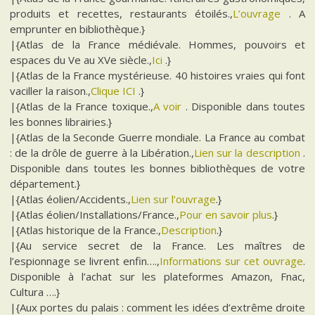
produits et recettes, restaurants étoilés.,
L’ouvrage
. A
emprunter en bibliothèque.}
|{Atlas de la France médiévale. Hommes, pouvoirs et
espaces du Ve au XVe siècle.,
Ici
.}
|{Atlas de la France mystérieuse. 40 histoires vraies qui font
vaciller la raison.,
Clique ICI
.}
|{Atlas de la France toxique.,
A voir
. Disponible dans toutes
les bonnes librairies.}
|{Atlas de la Seconde Guerre mondiale. La France au combat
: de la drôle de guerre à la Libération.,
Lien sur la description
.
Disponible dans toutes les bonnes bibliothèques de votre
département.}
|{Atlas éolien/Accidents.,
Lien sur l’ouvrage
.}
|{Atlas éolien/Installations/France.,
Pour en savoir plus
.}
|{Atlas historique de la France.,
Description
.}
|{Au service secret de la France. Les maîtres de
l’espionnage se livrent enfin….,
Informations sur cet ouvrage
.
Disponible à l’achat sur les plateformes Amazon, Fnac,
Cultura ….}
|{Aux portes du palais : comment les idées d’extrême droite