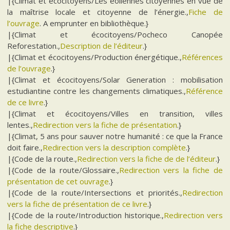
|{Climat et écocitoyens/Les éoliennes citoyennes en vue de
la maîtrise locale et citoyenne de l’énergie.,
Fiche de
l’ouvrage
. A emprunter en bibliothèque.}
|{Climat et écocitoyens/Pocheco Canopée
Reforestation.,
Description de l’éditeur
.}
|{Climat et écocitoyens/Production énergétique.,
Références
de l’ouvrage
.}
|{Climat et écocitoyens/Solar Generation : mobilisation
estudiantine contre les changements climatiques.,
Référence
de ce livre
.}
|{Climat et écocitoyens/Villes en transition, villes
lentes.,
Redirection vers la fiche de présentation
.}
|{Climat, 5 ans pour sauver notre humanité : ce que la France
doit faire.,
Redirection vers la description complète
.}
|{Code de la route.,
Redirection vers la fiche de de l’éditeur
.}
|{Code de la route/Glossaire.,
Redirection vers la fiche de
présentation de cet ouvrage
.}
|{Code de la route/Intersections et priorités.,
Redirection
vers la fiche de présentation de ce livre
.}
|{Code de la route/Introduction historique.,
Redirection vers
la fiche descriptive
.}