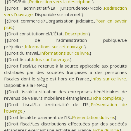
|{DOS/Edit.,
Redirection vers la description
.}
|{Droit administratif/La jurisprudence/Nicolo.,
Redirection
vers l’ouvrage
. Disponible sur internet.}
|{Droit commercial/L’organisation judiciaire.,
Pour en savoir
plus
.}
|{Droit constitutionnel/L’État.,
Description
.}
|{Droit de l’administration publique/Le
préjudice.,
Informations sur cet ouvrage
.}
|{Droit du travail.,
Informations sur ce livre
.}
|{Droit fiscal.,
Infos sur l’ouvrage
.}
|{Droit fiscal/La retenue à la source applicable aux produits
distribués par des sociétés françaises à des personnes
fiscales dont le siège est hors de France.,
Infos sur ce livre
.
Disponible à la FNAC.}
|{Droit fiscal/La situation des entreprises bénéficiaires de
revenus de valeurs mobilières étrangères.,
Fiche complète
.}
|{Droit fiscal/La territorialité de l’IS.,
Présentation de
l’ouvrage
.}
|{Droit fiscal/Le paiement de l’IS.,
Présentation du livre
.}
|{Droit fiscal/Les distributions effectuées par des sociétés
étrangères exerçant une activité en France.,
Fiche du livre
.}