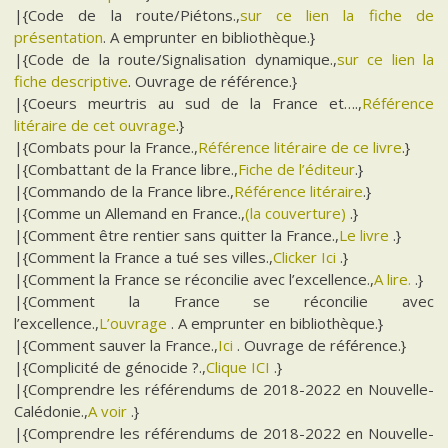
|{Code de la route/Piétons.,
sur ce lien la fiche de
présentation
. A emprunter en bibliothèque.}
|{Code de la route/Signalisation dynamique.,
sur ce lien la
fiche descriptive
. Ouvrage de référence.}
|{Coeurs meurtris au sud de la France et….,
Référence
litéraire de cet ouvrage
.}
|{Combats pour la France.,
Référence litéraire de ce livre
.}
|{Combattant de la France libre.,
Fiche de l’éditeur
.}
|{Commando de la France libre.,
Référence litéraire
.}
|{Comme un Allemand en France.,
(la couverture)
.}
|{Comment être rentier sans quitter la France.,
Le livre
.}
|{Comment la France a tué ses villes.,
Clicker Ici
.}
|{Comment la France se réconcilie avec l’excellence.,
A lire.
.}
|{Comment la France se réconcilie avec
l’excellence.,
L’ouvrage
. A emprunter en bibliothèque.}
|{Comment sauver la France.,
Ici
. Ouvrage de référence.}
|{Complicité de génocide ?.,
Clique ICI
.}
|{Comprendre les référendums de 2018-2022 en Nouvelle-
Calédonie.,
A voir
.}
|{Comprendre les référendums de 2018-2022 en Nouvelle-