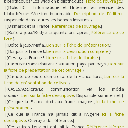
bibliothèques/Les wikis en bibliothèques.,
Fiche de l’ouvrage
.}
|{BiblioTIC : l’informatique et l’Internet au service des
bibliothèques/Version imprimable.,
Description de l’éditeur
.
Disponible dans toutes les bonnes librairies.}
|{Bismarck et la France.,
Références de l’ouvrage
.}
|{Boîte à jeux/Bridge cinquante ans après.,
Référence de ce
livre
.}
|{Boîte à jeux/Mafia.,
Lien sur la fiche de présentation
.}
|{Bonjour la France !.,
Lien sur la description complète
.}
|{C’est ça la France !.,
Lien sur la fiche de librairie
.}
|{Carburant/Biocarburant : situation pays par pays.,
Lien sur
la fiche de présentation de cet ouvrage
.}
|{Carnets de route d’un croisé de la France libre.,
Lien sur la
fiche de présentation de ce livre
.}
|{CASES/Ateliers/La communication via les média
sociaux.,
Lien sur la fiche descriptive
. Disponible sur internet.}
|{Ce que la France doit aux francs-maçons.,
Ici la fiche de
présentation
.}
|{Ce que la France n’a jamais dit a l’Algerie.,
Ici la fiche
descriptive
. Ouvrage de référence.}
|{Ces autres lieux qui ont fait la France.,
Référence litéraire