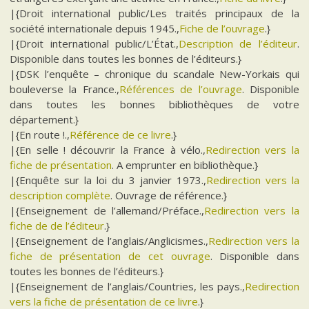
|{Droit international public/Les traités principaux de la
société internationale depuis 1945.,
Fiche de l’ouvrage
.}
|{Droit international public/L’État.,
Description de l’éditeur
.
Disponible dans toutes les bonnes de l’éditeurs.}
|{DSK l’enquête – chronique du scandale New-Yorkais qui
bouleverse la France.,
Références de l’ouvrage
. Disponible
dans toutes les bonnes bibliothèques de votre
département.}
|{En route !.,
Référence de ce livre
.}
|{En selle ! découvrir la France à vélo.,
Redirection vers la
fiche de présentation
. A emprunter en bibliothèque.}
|{Enquête sur la loi du 3 janvier 1973.,
Redirection vers la
description complète
. Ouvrage de référence.}
|{Enseignement de l’allemand/Préface.,
Redirection vers la
fiche de de l’éditeur
.}
|{Enseignement de l’anglais/Anglicismes.,
Redirection vers la
fiche de présentation de cet ouvrage
. Disponible dans
toutes les bonnes de l’éditeurs.}
|{Enseignement de l’anglais/Countries, les pays.,
Redirection
vers la fiche de présentation de ce livre
.}