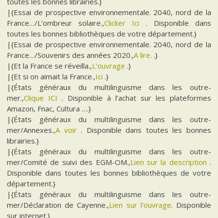
toutes les bonnes librairies.}
|{Essai de prospective environnementale. 2040, nord de la
France…/L’ombreur solaire.,
Clicker Ici
. Disponible dans
toutes les bonnes bibliothèques de votre département.}
|{Essai de prospective environnementale. 2040, nord de la
France…/Souvenirs des années 2020.,
A lire.
.}
|{Et la France se réveilla.,
L’ouvrage
.}
|{Et si on aimait la France.,
Ici
.}
|{États généraux du multilinguisme dans les outre-
mer.,
Clique ICI
. Disponible à l’achat sur les plateformes
Amazon, Fnac, Cultura ….}
|{États généraux du multilinguisme dans les outre-
mer/Annexes.,
A voir
. Disponible dans toutes les bonnes
librairies.}
|{États généraux du multilinguisme dans les outre-
mer/Comité de suivi des EGM-OM.,
Lien sur la description
.
Disponible dans toutes les bonnes bibliothèques de votre
département.}
|{États généraux du multilinguisme dans les outre-
mer/Déclaration de Cayenne.,
Lien sur l’ouvrage
. Disponible
sur internet.}