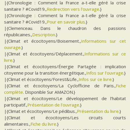
|{Chronologie : Comment la France a-t-elle géré la crise
sanitaire ? #Covid19.,
Redirection vers l’ouvrage
.}
|{Chronologie : Comment la France a-t-elle géré la crise
sanitaire ? #Covid19.,
Pour en savoir plus
.}
|{Clemenceau. Dans le chaudron des passions
républicaines.,
Description
.}
|{Climat et écocitoyens/Boisement.,
Informations sur cet
ouvrage
.}
|{Climat et écocitoyens/Déplacement.,
Informations sur ce
livre
.}
|{Climat et écocitoyens/Énergie Partagée : implication
citoyenne pour la transition énergétique.,
Infos sur l’ouvrage
.}
|{Climat et écocitoyens/Forest&Life.,
Infos sur ce livre
.}
|{Climat et écocitoyens/La Cyclofficine de Paris.,
Fiche
complète
. Disponible Sur AMAZON.}
|{Climat et écocitoyens/Le développement de l’habitat
participatif.,
Présentation de l’ouvrage
.}
|{Climat et écocitoyens/Le pédibus.,
Présentation du livre
.}
|{Climat et écocitoyens/Les circuits courts
alimentaires.,
Fiche du livre
.}