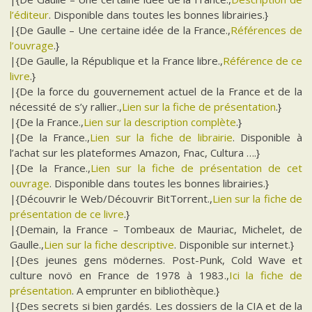
l’éditeur
. Disponible dans toutes les bonnes librairies.}
|{De Gaulle – Une certaine idée de la France.,
Références de
l’ouvrage
.}
|{De Gaulle, la République et la France libre.,
Référence de ce
livre
.}
|{De la force du gouvernement actuel de la France et de la
nécessité de s’y rallier.,
Lien sur la fiche de présentation
.}
|{De la France.,
Lien sur la description complète
.}
|{De la France.,
Lien sur la fiche de librairie
. Disponible à
l’achat sur les plateformes Amazon, Fnac, Cultura ….}
|{De la France.,
Lien sur la fiche de présentation de cet
ouvrage
. Disponible dans toutes les bonnes librairies.}
|{Découvrir le Web/Découvrir BitTorrent.,
Lien sur la fiche de
présentation de ce livre
.}
|{Demain, la France – Tombeaux de Mauriac, Michelet, de
Gaulle.,
Lien sur la fiche descriptive
. Disponible sur internet.}
|{Des jeunes gens mödernes. Post-Punk, Cold Wave et
culture novö en France de 1978 à 1983.,
Ici la fiche de
présentation
. A emprunter en bibliothèque.}
|{Des secrets si bien gardés. Les dossiers de la CIA et de la