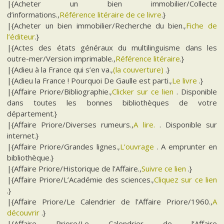
|{Acheter un bien immobilier/Collecte
d’informations.,
Référence litéraire de ce livre
.}
|{Acheter un bien immobilier/Recherche du bien.,
Fiche de
l’éditeur
.}
|{Actes des états généraux du multilinguisme dans les
outre-mer/Version imprimable.,
Référence litéraire
.}
|{Adieu à la France qui s’en va.,
(la couverture)
.}
|{Adieu la France ! Pourquoi De Gaulle est parti.,
Le livre
.}
|{Affaire Priore/Bibliographie.,
Clicker sur ce lien
. Disponible
dans toutes les bonnes bibliothèques de votre
département.}
|{Affaire Priore/Diverses rumeurs.,
A lire.
. Disponible sur
internet.}
|{Affaire Priore/Grandes lignes.,
L’ouvrage
. A emprunter en
bibliothèque.}
|{Affaire Priore/Historique de l’Affaire.,
Suivre ce lien
.}
|{Affaire Priore/L’Académie des sciences.,
Cliquez sur ce lien
.}
|{Affaire Priore/Le Calendrier de l’Affaire Priore/1960.,
A
découvrir
.}
|{Affaire Priore/Le Calendrier de l’Affaire