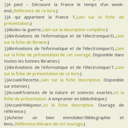
|{A pied – Découvrir la France le temps d’un week-
end.,
Référence de ce livre
.}
|{A qui appartient la France ?.,
Lien sur la fiche de
présentation
.}
|{Abobo-la-guerre.,
Lien sur la description complète
.}
|{Abréviations de l’informatique et de l’électronique/D.,
Lien
sur la fiche de librairie
.}
|{Abréviations de l’informatique et de l’électronique/G.,
Lien
sur la fiche de présentation de cet ouvrage
. Disponible dans
toutes les bonnes librairies.}
|{Abréviations de l’informatique et de l’électronique/T.,
Lien
sur la fiche de présentation de ce livre
.}
|{Accueil/Recette.,
Lien sur la fiche descriptive
. Disponible
sur internet.}
|{Accueil/Sciences de la nature et sciences exactes.,
Ici la
fiche de présentation
. A emprunter en bibliothèque.}
|{Accueil/Wikijunior.,
Ici la fiche descriptive
. Ouvrage de
référence.}
|{Acheter un bien immobilier/Bibliographie et
liens.,
Référence litéraire de cet ouvrage
.}