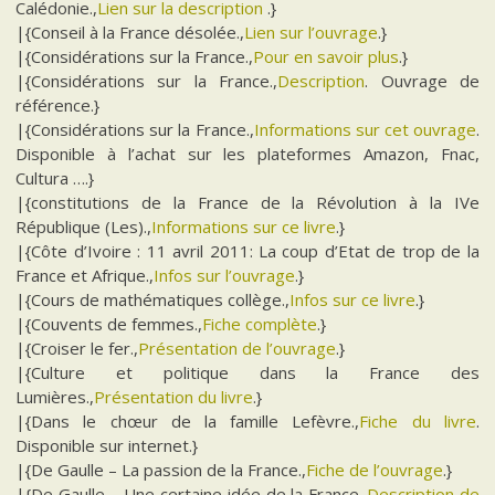
Calédonie.,
Lien sur la description
.}
|{Conseil à la France désolée.,
Lien sur l’ouvrage
.}
|{Considérations sur la France.,
Pour en savoir plus
.}
|{Considérations sur la France.,
Description
. Ouvrage de
référence.}
|{Considérations sur la France.,
Informations sur cet ouvrage
.
Disponible à l’achat sur les plateformes Amazon, Fnac,
Cultura ….}
|{constitutions de la France de la Révolution à la IVe
République (Les).,
Informations sur ce livre
.}
|{Côte d’Ivoire : 11 avril 2011: La coup d’Etat de trop de la
France et Afrique.,
Infos sur l’ouvrage
.}
|{Cours de mathématiques collège.,
Infos sur ce livre
.}
|{Couvents de femmes.,
Fiche complète
.}
|{Croiser le fer.,
Présentation de l’ouvrage
.}
|{Culture et politique dans la France des
Lumières.,
Présentation du livre
.}
|{Dans le chœur de la famille Lefèvre.,
Fiche du livre
.
Disponible sur internet.}
|{De Gaulle – La passion de la France.,
Fiche de l’ouvrage
.}
|{De Gaulle – Une certaine idée de la France.,
Description de