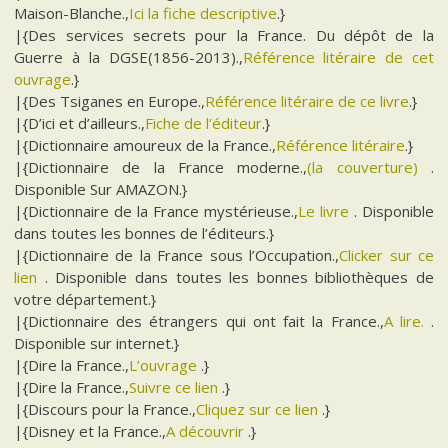
Maison-Blanche.,
Ici la fiche descriptive
.}
|{Des services secrets pour la France. Du dépôt de la
Guerre à la DGSE(1856-2013).,
Référence litéraire de cet
ouvrage
.}
|{Des Tsiganes en Europe.,
Référence litéraire de ce livre
.}
|{D’ici et d’ailleurs.,
Fiche de l’éditeur
.}
|{Dictionnaire amoureux de la France.,
Référence litéraire
.}
|{Dictionnaire de la France moderne.,
(la couverture)
.
Disponible Sur AMAZON.}
|{Dictionnaire de la France mystérieuse.,
Le livre
. Disponible
dans toutes les bonnes de l’éditeurs.}
|{Dictionnaire de la France sous l’Occupation.,
Clicker sur ce
lien
. Disponible dans toutes les bonnes bibliothèques de
votre département.}
|{Dictionnaire des étrangers qui ont fait la France.,
A lire.
.
Disponible sur internet.}
|{Dire la France.,
L’ouvrage
.}
|{Dire la France.,
Suivre ce lien
.}
|{Discours pour la France.,
Cliquez sur ce lien
.}
|{Disney et la France.,
A découvrir
.}