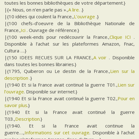
toutes les bonnes bibliothèques de votre département.}
|{« Nous, on n’en parle pas ».,
A lire.
.}
|{10 idées qui coulent la France.,
L’ouvrage
.}
|{100 chefs-d’oeuvre de la Bibliothèque Nationale de
France.,
Ici
. Ouvrage de référence.}
|{100 week-ends pour redécouvrir la France.,
Clique ICI
.
Disponible à l’achat sur les plateformes Amazon, Fnac,
Cultura ….}
|{150 IDEES RECUES SUR LA FRANCE.,
A voir
. Disponible
dans toutes les bonnes librairies.}
|{1795, Quiberon ou Le destin de la France.,
Lien sur la
description
.}
|{1940 Et si la France avait continué la guerre T01.,
Lien sur
l’ouvrage
. Disponible sur internet.}
|{1940 Et si la France avait continué la guerre T02.,
Pour en
savoir plus
.}
|{1940 Et si la France avait continué la guerre
T03.,
Description
.}
|{1940. Et si la France avait continue la
guerre….,
Informations sur cet ouvrage
. Disponible à l’achat