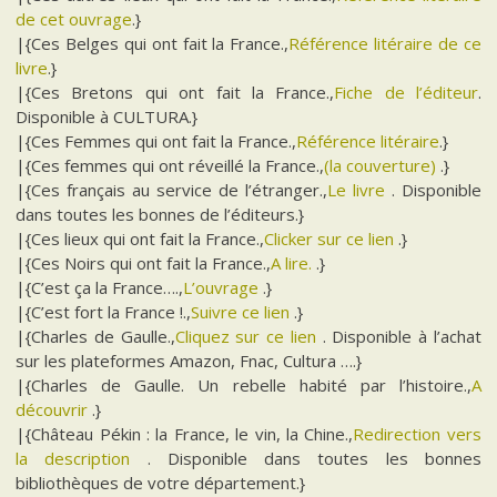
de cet ouvrage
.}
|{Ces Belges qui ont fait la France.,
Référence litéraire de ce
livre
.}
|{Ces Bretons qui ont fait la France.,
Fiche de l’éditeur
.
Disponible à CULTURA.}
|{Ces Femmes qui ont fait la France.,
Référence litéraire
.}
|{Ces femmes qui ont réveillé la France.,
(la couverture)
.}
|{Ces français au service de l’étranger.,
Le livre
. Disponible
dans toutes les bonnes de l’éditeurs.}
|{Ces lieux qui ont fait la France.,
Clicker sur ce lien
.}
|{Ces Noirs qui ont fait la France.,
A lire.
.}
|{C’est ça la France….,
L’ouvrage
.}
|{C’est fort la France !.,
Suivre ce lien
.}
|{Charles de Gaulle.,
Cliquez sur ce lien
. Disponible à l’achat
sur les plateformes Amazon, Fnac, Cultura ….}
|{Charles de Gaulle. Un rebelle habité par l’histoire.,
A
découvrir
.}
|{Château Pékin : la France, le vin, la Chine.,
Redirection vers
la description
. Disponible dans toutes les bonnes
bibliothèques de votre département.}