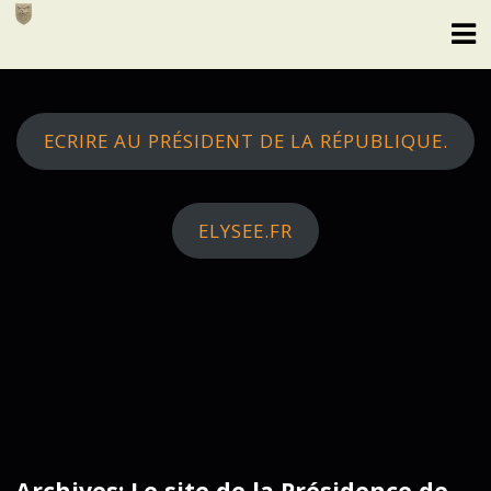
Skip
to
content
ECRIRE AU PRÉSIDENT DE LA RÉPUBLIQUE.
ELYSEE.FR
Archives: Le site de la Présidence de