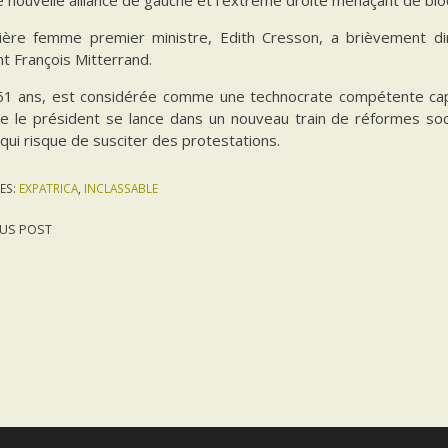
ière femme premier ministre, Edith Cresson, a brièvement di
t François Mitterrand.
61 ans, est considérée comme une technocrate compétente cap
ue le président se lance dans un nouveau train de réformes so
 qui risque de susciter des protestations.
ES:
EXPATRICA
,
INCLASSABLE
US POST
gation