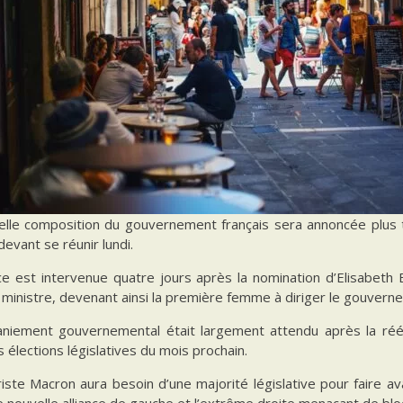
elle composition du gouvernement français sera annoncée plus t
devant se réunir lundi.
ce est intervenue quatre jours après la nomination d’Elisabeth 
ministre, devenant ainsi la première femme à diriger le gouverne
niement gouvernemental était largement attendu après la réé
s élections législatives du mois prochain.
riste Macron aura besoin d’une majorité législative pour faire 
e nouvelle alliance de gauche et l’extrême droite menaçant de b