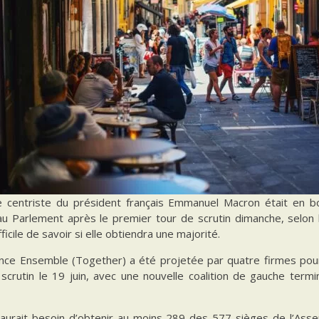
nce centriste du président français Emmanuel Macron était en
au Parlement après le premier tour de scrutin dimanche, selon l
fficile de savoir si elle obtiendra une majorité.
iance Ensemble (Together) a été projetée par quatre firmes p
 scrutin le 19 juin, avec une nouvelle coalition de gauche ter
aurait besoin d’obtenir au moins 289 des 577 sièges de l’Assem