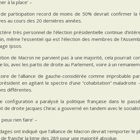
ner à la place’ –
 de participation record de moins de 50% devrait confirmer la t
ives au cours des 20 dernières années.
ctère très personnel de l’élection présidentielle continue d’intér
in, même l’essentiel qui est l’élection des membres de l’Assemb
age Ipsos.
alition de Macron ne parvient pas à une majorité, cela pourrait c
e loi, avec les partis de droite au Parlement, voire à un remanieme
toire de l’alliance de gauche-considérée comme improbable par 
président en agitant le spectre d’une “cohabitation” maladroite 
ons différentes.
le configuration a paralysé la politique française dans le pa
t de droite Jacques Chirac a gouverné en tandem avec le socialist
 peux rien faire’ –
ages ont indiqué que l’alliance de Macron devrait remporter le 
de franchir la ligne des 289 pour une majorité absolue.