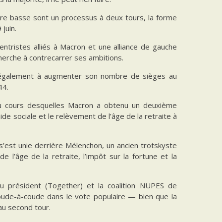
bre basse sont un processus à deux tours, la forme
juin.
ntristes alliés à Macron et une alliance de gauche
herche à contrecarrer ses ambitions.
 également à augmenter son nombre de sièges au
44.
l au cours desquelles Macron a obtenu un deuxième
e sociale et le relèvement de l’âge de la retraite à
s’est unie derrière Mélenchon, un ancien trotskyste
l’âge de la retraite, l’impôt sur la fortune et la
du président (Together) et la coalition NUPES de
oude-à-coude dans le vote populaire — bien que la
au second tour.