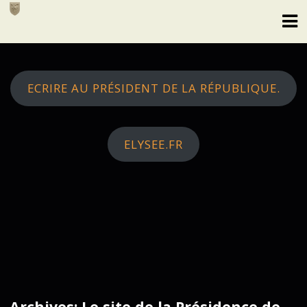
Skip
to
content
ECRIRE AU PRÉSIDENT DE LA RÉPUBLIQUE.
ELYSEE.FR
Archives: Le site de la Présidence de