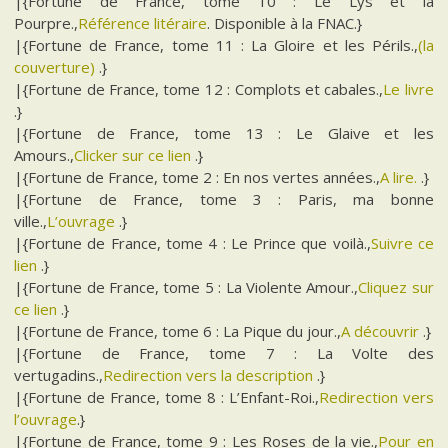
|{Fortune de France, tome 10 : Le Lys et la
Pourpre.,
Référence litéraire
. Disponible à la FNAC.}
|{Fortune de France, tome 11 : La Gloire et les Périls.,
(la
couverture)
.}
|{Fortune de France, tome 12 : Complots et cabales.,
Le livre
.}
|{Fortune de France, tome 13 : Le Glaive et les
Amours.,
Clicker sur ce lien
.}
|{Fortune de France, tome 2 : En nos vertes années.,
A lire.
.}
|{Fortune de France, tome 3 : Paris, ma bonne
ville.,
L’ouvrage
.}
|{Fortune de France, tome 4 : Le Prince que voilà.,
Suivre ce
lien
.}
|{Fortune de France, tome 5 : La Violente Amour.,
Cliquez sur
ce lien
.}
|{Fortune de France, tome 6 : La Pique du jour.,
A découvrir
.}
|{Fortune de France, tome 7 : La Volte des
vertugadins.,
Redirection vers la description
.}
|{Fortune de France, tome 8 : L’Enfant-Roi.,
Redirection vers
l’ouvrage
.}
|{Fortune de France, tome 9 : Les Roses de la vie.,
Pour en