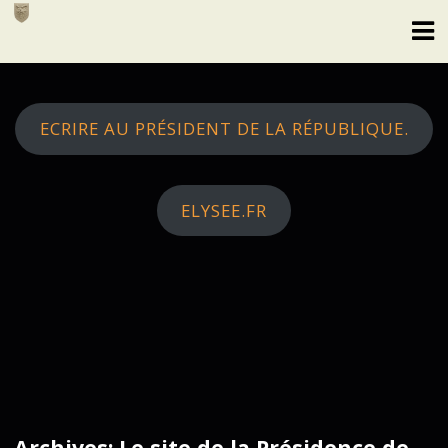
Skip
to
content
ECRIRE AU PRÉSIDENT DE LA RÉPUBLIQUE.
ELYSEE.FR
Archives: Le site de la Présidence de