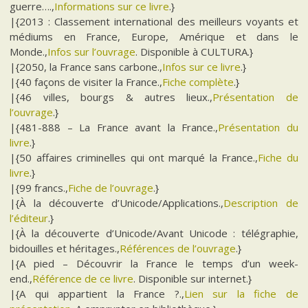
guerre….,
Informations sur ce livre
.}
|{2013 : Classement international des meilleurs voyants et
médiums en France, Europe, Amérique et dans le
Monde.,
Infos sur l’ouvrage
. Disponible à CULTURA.}
|{2050, la France sans carbone.,
Infos sur ce livre
.}
|{40 façons de visiter la France.,
Fiche complète
.}
|{46 villes, bourgs & autres lieux.,
Présentation de
l’ouvrage
.}
|{481-888 – La France avant la France.,
Présentation du
livre
.}
|{50 affaires criminelles qui ont marqué la France.,
Fiche du
livre
.}
|{99 francs.,
Fiche de l’ouvrage
.}
|{À la découverte d’Unicode/Applications.,
Description de
l’éditeur
.}
|{À la découverte d’Unicode/Avant Unicode : télégraphie,
bidouilles et héritages.,
Références de l’ouvrage
.}
|{A pied – Découvrir la France le temps d’un week-
end.,
Référence de ce livre
. Disponible sur internet.}
|{A qui appartient la France ?.,
Lien sur la fiche de