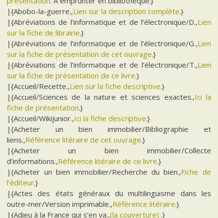
présentation
. A emprunter en bibliothèque.}
|{Abobo-la-guerre.,
Lien sur la description complète
.}
|{Abréviations de l’informatique et de l’électronique/D.,
Lien
sur la fiche de librairie
.}
|{Abréviations de l’informatique et de l’électronique/G.,
Lien
sur la fiche de présentation de cet ouvrage
.}
|{Abréviations de l’informatique et de l’électronique/T.,
Lien
sur la fiche de présentation de ce livre
.}
|{Accueil/Recette.,
Lien sur la fiche descriptive
.}
|{Accueil/Sciences de la nature et sciences exactes.,
Ici la
fiche de présentation
.}
|{Accueil/Wikijunior.,
Ici la fiche descriptive
.}
|{Acheter un bien immobilier/Bibliographie et
liens.,
Référence litéraire de cet ouvrage
.}
|{Acheter un bien immobilier/Collecte
d’informations.,
Référence litéraire de ce livre
.}
|{Acheter un bien immobilier/Recherche du bien.,
Fiche de
l’éditeur
.}
|{Actes des états généraux du multilinguisme dans les
outre-mer/Version imprimable.,
Référence litéraire
.}
|{Adieu à la France qui s’en va.,
(la couverture)
.}