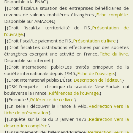
Disponible à la FNAC.}
|{Droit fiscal/La situation des entreprises bénéficiaires de
revenus de valeurs mobilières étrangères.,
Fiche complète
.
Disponible Sur AMAZON.}
|{Droit fiscal/La territorialité de l’IS.,
Présentation de
l’ouvrage
.}
|{Droit fiscal/Le paiement de l’IS.,
Présentation du livre
.}
|{Droit fiscal/Les distributions effectuées par des sociétés
étrangères exerçant une activité en France.,
Fiche du livre
.
Disponible sur internet.}
|{Droit international public/Les traités principaux de la
société internationale depuis 1945.,
Fiche de l’ouvrage
.}
|{Droit international public/L’État.,
Description de l’éditeur
.}
|{DSK l’enquête – chronique du scandale New-Yorkais qui
bouleverse la France.,
Références de l’ouvrage
.}
|{En route !.,
Référence de ce livre
.}
|{En selle ! découvrir la France à vélo.,
Redirection vers la
fiche de présentation
.}
|{Enquête sur la loi du 3 janvier 1973.,
Redirection vers la
description complète
.}
|{Enseignement de l’allemand/Préface.,
Redirection vers la