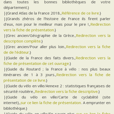
dans toutes les bonnes bibliothèques de votre
département.}
|{Grand Atlas de la France 2018.,
Référence de ce livre
.}
|{Grands zhéros de l’histoire de France ils firent parler
d’eux, non pour le meilleur mais pour le pire !.,
Redirection
vers la fiche de présentation
.}
|{Grec ancien/Géographie de la Grèce.,
Redirection vers la
description complète
.}
|{Grec ancien/Pour aller plus loin.,
Redirection vers la fiche
de de l’éditeur
.}
|{Guide de la France des faits divers.,
Redirection vers la
fiche de présentation de cet ouvrage
.}
|{Guide du Routard ; la France à vélo : nos plus beaux
itinéraires de 1 à 3 jours.,
Redirection vers la fiche de
présentation de ce livre
.}
|{Guide du vélo en ville/Annexe 2 : statistiques françaises de
sécurité routière.,
Redirection vers la fiche descriptive
.}
|{Guide du vélo en ville/Carte de cyclabilité (site
internet).,
sur ce lien la fiche de présentation
. A emprunter en
bibliothèque.}
|{Guide du vélo en ville/En savoir plus.,
sur ce lien la fiche