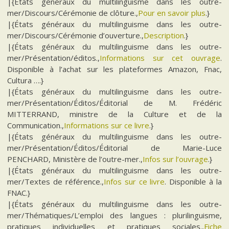
|{États généraux du multilinguisme dans les outre-
mer/Discours/Cérémonie de clôture.,
Pour en savoir plus
.}
|{États généraux du multilinguisme dans les outre-
mer/Discours/Cérémonie d’ouverture.,
Description
.}
|{États généraux du multilinguisme dans les outre-
mer/Présentation/éditos.,
Informations sur cet ouvrage
.
Disponible à l’achat sur les plateformes Amazon, Fnac,
Cultura ….}
|{États généraux du multilinguisme dans les outre-
mer/Présentation/Éditos/Éditorial de M. Frédéric
MITTERRAND, ministre de la Culture et de la
Communication.,
Informations sur ce livre
.}
|{États généraux du multilinguisme dans les outre-
mer/Présentation/Éditos/Éditorial de Marie-Luce
PENCHARD, Ministère de l’outre-mer.,
Infos sur l’ouvrage
.}
|{États généraux du multilinguisme dans les outre-
mer/Textes de référence.,
Infos sur ce livre
. Disponible à la
FNAC.}
|{États généraux du multilinguisme dans les outre-
mer/Thématiques/L’emploi des langues : plurilinguisme,
pratiques individuelles et pratiques sociales.,
Fiche