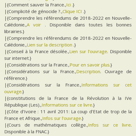
|{Comment sauver la France.,
Ici
.}
|{Complicité de génocide ?.,
Clique ICI
.}
|{Comprendre les référendums de 2018-2022 en Nouvelle-
Calédonie.,
A voir
. Disponible dans toutes les bonnes
librairies.}
|{Comprendre les référendums de 2018-2022 en Nouvelle-
Calédonie.,
Lien sur la description
.}
|{Conseil à la France désolée.,
Lien sur l’ouvrage
. Disponible
sur internet.}
|{Considérations sur la France.,
Pour en savoir plus
.}
|{Considérations sur la France.,
Description
. Ouvrage de
référence.}
|{Considérations sur la France.,
Informations sur cet
ouvrage
.}
|{constitutions de la France de la Révolution à la IVe
République (Les).,
Informations sur ce livre
.}
|{Côte d’Ivoire : 11 avril 2011: La coup d’Etat de trop de la
France et Afrique.,
Infos sur l’ouvrage
.}
|{Cours de mathématiques collège.,
Infos sur ce livre
.
Disponible à la FNAC.}