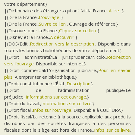
votre département.}
|{Dictionnaire des étrangers qui ont fait la France.,
A lire.
.}
|{Dire la France.,
L’ouvrage
.}
|{Dire la France.,
Suivre ce lien
. Ouvrage de référence.}
|{Discours pour la France.,
Cliquez sur ce lien
.}
|{Disney et la France.,
A découvrir
.}
|{DOS/Edit.,
Redirection vers la description
. Disponible dans
toutes les bonnes bibliothèques de votre département.}
|{Droit administratif/La jurisprudence/Nicolo.,
Redirection
vers l’ouvrage
. Disponible sur internet.}
|{Droit commercial/L’organisation judiciaire.,
Pour en savoir
plus
. A emprunter en bibliothèque.}
|{Droit constitutionnel/L’État.,
Description
.}
|{Droit de l’administration publique/Le
préjudice.,
Informations sur cet ouvrage
.}
|{Droit du travail.,
Informations sur ce livre
.}
|{Droit fiscal.,
Infos sur l’ouvrage
. Disponible à CULTURA.}
|{Droit fiscal/La retenue à la source applicable aux produits
distribués par des sociétés françaises à des personnes
fiscales dont le siège est hors de France.,
Infos sur ce livre
.