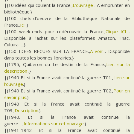
|{10 idées qui coulent la France.,
L’ouvrage
. A emprunter en
bibliothèque.}
|{100 chefs-d’oeuvre de la Bibliothèque Nationale de
France.,
Ici
.}
|{100 week-ends pour redécouvrir la France.,
Clique ICI
.
Disponible à l’achat sur les plateformes Amazon, Fnac,
Cultura ….}
|{150 IDEES RECUES SUR LA FRANCE.,
A voir
. Disponible
dans toutes les bonnes librairies.}
|{1795, Quiberon ou Le destin de la France.,
Lien sur la
description
.}
|{1940 Et si la France avait continué la guerre T01.,
Lien sur
l’ouvrage
.}
|{1940 Et si la France avait continué la guerre T02.,
Pour en
savoir plus
.}
|{1940 Et si la France avait continué la guerre
T03.,
Description
.}
|{1940. Et si la France avait continue la
guerre….,
Informations sur cet ouvrage
.}
|{1941-1942. Et si la France avait continué la