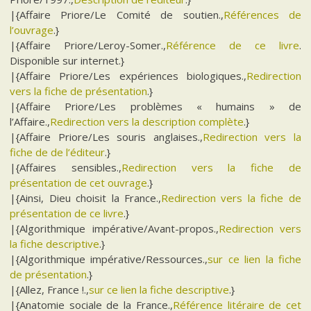
|{Affaire Priore/Le Comité de soutien.,
Références de
l’ouvrage
.}
|{Affaire Priore/Leroy-Somer.,
Référence de ce livre
.
Disponible sur internet.}
|{Affaire Priore/Les expériences biologiques.,
Redirection
vers la fiche de présentation
.}
|{Affaire Priore/Les problèmes « humains » de
l’Affaire.,
Redirection vers la description complète
.}
|{Affaire Priore/Les souris anglaises.,
Redirection vers la
fiche de de l’éditeur
.}
|{Affaires sensibles.,
Redirection vers la fiche de
présentation de cet ouvrage
.}
|{Ainsi, Dieu choisit la France.,
Redirection vers la fiche de
présentation de ce livre
.}
|{Algorithmique impérative/Avant-propos.,
Redirection vers
la fiche descriptive
.}
|{Algorithmique impérative/Ressources.,
sur ce lien la fiche
de présentation
.}
|{Allez, France !.,
sur ce lien la fiche descriptive
.}
|{Anatomie sociale de la France.,
Référence litéraire de cet