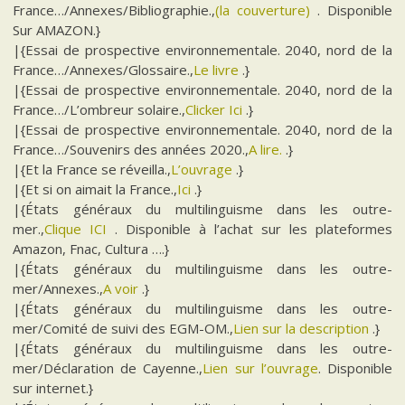
France…/Annexes/Bibliographie.,
(la couverture)
. Disponible
Sur AMAZON.}
|{Essai de prospective environnementale. 2040, nord de la
France…/Annexes/Glossaire.,
Le livre
.}
|{Essai de prospective environnementale. 2040, nord de la
France…/L’ombreur solaire.,
Clicker Ici
.}
|{Essai de prospective environnementale. 2040, nord de la
France…/Souvenirs des années 2020.,
A lire.
.}
|{Et la France se réveilla.,
L’ouvrage
.}
|{Et si on aimait la France.,
Ici
.}
|{États généraux du multilinguisme dans les outre-
mer.,
Clique ICI
. Disponible à l’achat sur les plateformes
Amazon, Fnac, Cultura ….}
|{États généraux du multilinguisme dans les outre-
mer/Annexes.,
A voir
.}
|{États généraux du multilinguisme dans les outre-
mer/Comité de suivi des EGM-OM.,
Lien sur la description
.}
|{États généraux du multilinguisme dans les outre-
mer/Déclaration de Cayenne.,
Lien sur l’ouvrage
. Disponible
sur internet.}