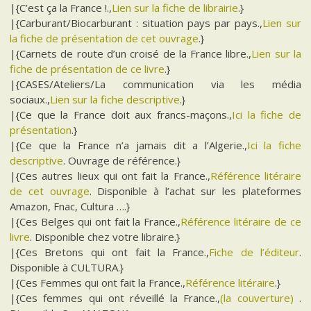
|{C’est ça la France !.,
Lien sur la fiche de librairie
.}
|{Carburant/Biocarburant : situation pays par pays.,
Lien sur
la fiche de présentation de cet ouvrage
.}
|{Carnets de route d’un croisé de la France libre.,
Lien sur la
fiche de présentation de ce livre
.}
|{CASES/Ateliers/La communication via les média
sociaux.,
Lien sur la fiche descriptive
.}
|{Ce que la France doit aux francs-maçons.,
Ici la fiche de
présentation
.}
|{Ce que la France n’a jamais dit a l’Algerie.,
Ici la fiche
descriptive
. Ouvrage de référence.}
|{Ces autres lieux qui ont fait la France.,
Référence litéraire
de cet ouvrage
. Disponible à l’achat sur les plateformes
Amazon, Fnac, Cultura ….}
|{Ces Belges qui ont fait la France.,
Référence litéraire de ce
livre
. Disponible chez votre libraire.}
|{Ces Bretons qui ont fait la France.,
Fiche de l’éditeur
.
Disponible à CULTURA.}
|{Ces Femmes qui ont fait la France.,
Référence litéraire
.}
|{Ces femmes qui ont réveillé la France.,
(la couverture)
.