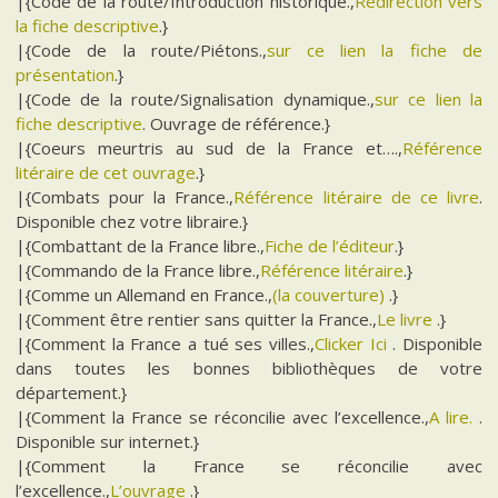
|{Code de la route/Introduction historique.,
Redirection vers
la fiche descriptive
.}
|{Code de la route/Piétons.,
sur ce lien la fiche de
présentation
.}
|{Code de la route/Signalisation dynamique.,
sur ce lien la
fiche descriptive
. Ouvrage de référence.}
|{Coeurs meurtris au sud de la France et….,
Référence
litéraire de cet ouvrage
.}
|{Combats pour la France.,
Référence litéraire de ce livre
.
Disponible chez votre libraire.}
|{Combattant de la France libre.,
Fiche de l’éditeur
.}
|{Commando de la France libre.,
Référence litéraire
.}
|{Comme un Allemand en France.,
(la couverture)
.}
|{Comment être rentier sans quitter la France.,
Le livre
.}
|{Comment la France a tué ses villes.,
Clicker Ici
. Disponible
dans toutes les bonnes bibliothèques de votre
département.}
|{Comment la France se réconcilie avec l’excellence.,
A lire.
.
Disponible sur internet.}
|{Comment la France se réconcilie avec
l’excellence.,
L’ouvrage
.}