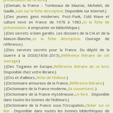
|{Demain, la France – Tombeaux de Mauriac, Michelet, de
Gaulle.,
Lien sur la fiche descriptive
. Disponible sur internet.}
|{Des jeunes gens mödernes. Post-Punk, Cold Wave et
culture novö en France de 1978 à 1983.,
Ici la fiche de
présentation
. A emprunter en bibliothèque.}
|{Des secrets si bien gardés. Les dossiers de la CIA et de la
Maison-Blanche.,
Ici la fiche descriptive
. Ouvrage de
référence.}
|{Des services secrets pour la France. Du dépôt de la
Guerre à la DGSE(1856-2013).,
Référence litéraire de cet
ouvrage
.}
|{Des Tsiganes en Europe.,
Référence litéraire de ce livre
.
Disponible chez votre libraire.}
|{D’ici et d’ailleurs.,
Fiche de l’éditeur
.}
|{Dictionnaire amoureux de la France.,
Référence litéraire
.}
|{Dictionnaire de la France moderne.,
(la couverture)
.}
|{Dictionnaire de la France mystérieuse.,
Le livre
. Disponible
dans toutes les bonnes de l’éditeurs.}
|{Dictionnaire de la France sous l’Occupation.,
Clicker sur ce
lien
. Disponible dans toutes les bonnes bibliothèques de