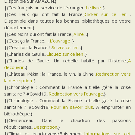
Disponible Sur AMAZON.}
|{Ces français au service de l’étranger.,
Le livre
.}
|{Ces lieux qui ont fait la France.,
Clicker sur ce lien
.
Disponible dans toutes les bonnes bibliothèques de votre
département.}
|{Ces Noirs qui ont fait la France.,
A lire.
.}
|{C’est ça la France….,
L’ouvrage
.}
|{C’est fort la France !.,
Suivre ce lien
.}
|{Charles de Gaulle.,
Cliquez sur ce lien
.}
|{Charles de Gaulle. Un rebelle habité par l’histoire.,
A
découvrir
.}
|{Château Pékin : la France, le vin, la Chine.,
Redirection vers
la description
.}
|{Chronologie : Comment la France a-t-elle géré la crise
sanitaire ? #Covid19.,
Redirection vers l’ouvrage
.}
|{Chronologie : Comment la France a-t-elle géré la crise
sanitaire ? #Covid19.,
Pour en savoir plus
. A emprunter en
bibliothèque.}
|{Clemenceau. Dans le chaudron des passions
républicaines.,
Description
.}
|{Climat et écocitoyens/Boisement.,
Informations sur cet