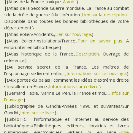
|{Atlas de la France toxique.,
A voir
.}
|{Atlas de la Seconde Guerre mondiale. La France au combat
: de la drôle de guerre à la Libération.,
Lien sur la description
.
Disponible dans toutes les bonnes bibliothèques de votre
département.}
|{Atlas éolien/Accidents.,
Lien sur l’ouvrage
.}
|{Atlas éolien/Installations/France.,
Pour en savoir plus
. A
emprunter en bibliothèque.}
|{Atlas historique de la France.,
Description
. Ouvrage de
référence.}
|{Au service secret de la France. Les maîtres de
l’espionnage se livrent enfin….,
Informations sur cet ouvrage
.}
|{Aux portes du palais : comment les idées d’extrême droite
s’installent en France.,
Informations sur ce livre
.}
|{Bernard Tapie, Marine Le Pen, la France et moi….,
Infos sur
l’ouvrage
.}
|{Bibliographie de Gandhi/Années 1990 et suivantes/Sur
Gandhi.,
Infos sur ce livre
.}
|{BiblioTIC : l’informatique et l’Internet au service des
bibliothèques/Bibliothèques, éditeurs, librairies et livres
numériques, électroniques, virtuels ou en ligne.,
Fiche