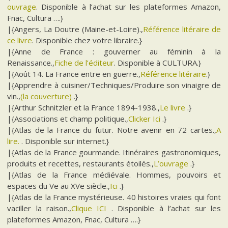
ouvrage
. Disponible à l’achat sur les plateformes Amazon,
Fnac, Cultura ….}
|{Angers, La Doutre (Maine-et-Loire).,
Référence litéraire de
ce livre
. Disponible chez votre libraire.}
|{Anne de France : gouverner au féminin à la
Renaissance.,
Fiche de l’éditeur
. Disponible à CULTURA.}
|{Août 14. La France entre en guerre.,
Référence litéraire
.}
|{Apprendre à cuisiner/Techniques/Produire son vinaigre de
vin.,
(la couverture)
.}
|{Arthur Schnitzler et la France 1894-1938.,
Le livre
.}
|{Associations et champ politique.,
Clicker Ici
.}
|{Atlas de la France du futur. Notre avenir en 72 cartes.,
A
lire.
. Disponible sur internet.}
|{Atlas de la France gourmande. Itinéraires gastronomiques,
produits et recettes, restaurants étoilés.,
L’ouvrage
.}
|{Atlas de la France médiévale. Hommes, pouvoirs et
espaces du Ve au XVe siècle.,
Ici
.}
|{Atlas de la France mystérieuse. 40 histoires vraies qui font
vaciller la raison.,
Clique ICI
. Disponible à l’achat sur les
plateformes Amazon, Fnac, Cultura ….}