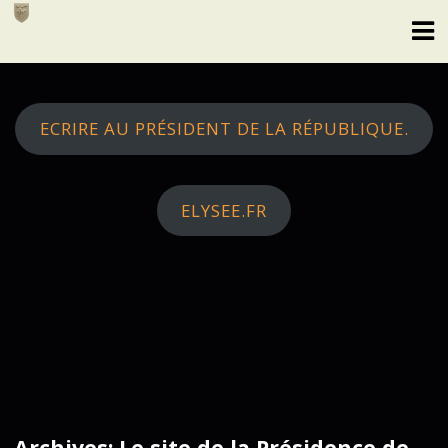
Skip
to
content
ECRIRE AU PRÉSIDENT DE LA RÉPUBLIQUE.
ELYSEE.FR
Archives: Le site de la Présidence de