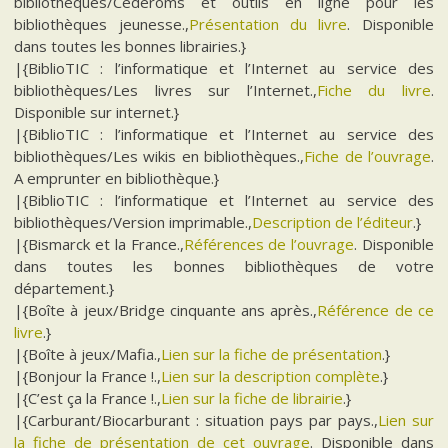
bibliothèques/Cédéroms et outils en ligne pour les
bibliothèques jeunesse.,
Présentation du livre
. Disponible
dans toutes les bonnes librairies.}
|{BiblioTIC : l’informatique et l’Internet au service des
bibliothèques/Les livres sur l’Internet.,
Fiche du livre
.
Disponible sur internet.}
|{BiblioTIC : l’informatique et l’Internet au service des
bibliothèques/Les wikis en bibliothèques.,
Fiche de l’ouvrage
.
A emprunter en bibliothèque.}
|{BiblioTIC : l’informatique et l’Internet au service des
bibliothèques/Version imprimable.,
Description de l’éditeur
.}
|{Bismarck et la France.,
Références de l’ouvrage
. Disponible
dans toutes les bonnes bibliothèques de votre
département.}
|{Boîte à jeux/Bridge cinquante ans après.,
Référence de ce
livre
.}
|{Boîte à jeux/Mafia.,
Lien sur la fiche de présentation
.}
|{Bonjour la France !.,
Lien sur la description complète
.}
|{C’est ça la France !.,
Lien sur la fiche de librairie
.}
|{Carburant/Biocarburant : situation pays par pays.,
Lien sur
la fiche de présentation de cet ouvrage
. Disponible dans