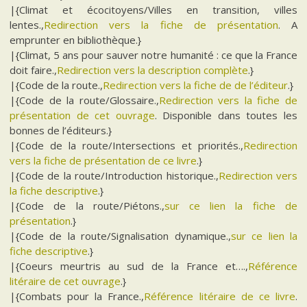
|{Climat et écocitoyens/Villes en transition, villes
lentes.,
Redirection vers la fiche de présentation
. A
emprunter en bibliothèque.}
|{Climat, 5 ans pour sauver notre humanité : ce que la France
doit faire.,
Redirection vers la description complète
.}
|{Code de la route.,
Redirection vers la fiche de de l’éditeur
.}
|{Code de la route/Glossaire.,
Redirection vers la fiche de
présentation de cet ouvrage
. Disponible dans toutes les
bonnes de l’éditeurs.}
|{Code de la route/Intersections et priorités.,
Redirection
vers la fiche de présentation de ce livre
.}
|{Code de la route/Introduction historique.,
Redirection vers
la fiche descriptive
.}
|{Code de la route/Piétons.,
sur ce lien la fiche de
présentation
.}
|{Code de la route/Signalisation dynamique.,
sur ce lien la
fiche descriptive
.}
|{Coeurs meurtris au sud de la France et….,
Référence
litéraire de cet ouvrage
.}
|{Combats pour la France.,
Référence litéraire de ce livre
.