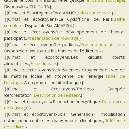
citoyenne pour la transition énergétique.,
Infos sur l’ouvrage
.
Disponible à CULTURA.}
|{Climat et écocitoyens/Forest&Life.,
Infos sur ce livre
.}
|{Climat et écocitoyens/La Cyclofficine de Paris.,
Fiche
complète
. Disponible Sur AMAZON.}
|{Climat et écocitoyens/Le développement de l’habitat
participatif.,
Présentation de l’ouvrage
.}
|{Climat et écocitoyens/Le pédibus.,
Présentation du livre
.
Disponible dans toutes les bonnes de l’éditeurs.}
|{Climat et écocitoyens/Les circuits courts
alimentaires.,
Fiche du livre
.}
|{Climat et écocitoyens/Les éoliennes citoyennes en vue de
la maîtrise locale et citoyenne de l’énergie.,
Fiche de
l’ouvrage
. A emprunter en bibliothèque.}
|{Climat et écocitoyens/Pocheco Canopée
Reforestation.,
Description de l’éditeur
.}
|{Climat et écocitoyens/Production énergétique.,
Références
de l’ouvrage
.}
|{Climat et écocitoyens/Solar Generation : mobilisation
estudiantine contre les changements climatiques.,
Référence
de ce livre
.}