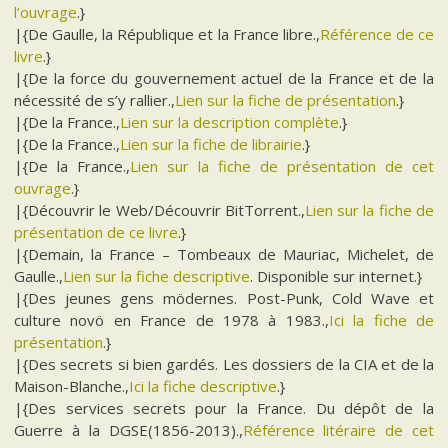
l’ouvrage
.}
|{De Gaulle, la République et la France libre.,
Référence de ce
livre
.}
|{De la force du gouvernement actuel de la France et de la
nécessité de s’y rallier.,
Lien sur la fiche de présentation
.}
|{De la France.,
Lien sur la description complète
.}
|{De la France.,
Lien sur la fiche de librairie
.}
|{De la France.,
Lien sur la fiche de présentation de cet
ouvrage
.}
|{Découvrir le Web/Découvrir BitTorrent.,
Lien sur la fiche de
présentation de ce livre
.}
|{Demain, la France – Tombeaux de Mauriac, Michelet, de
Gaulle.,
Lien sur la fiche descriptive
. Disponible sur internet.}
|{Des jeunes gens mödernes. Post-Punk, Cold Wave et
culture novö en France de 1978 à 1983.,
Ici la fiche de
présentation
.}
|{Des secrets si bien gardés. Les dossiers de la CIA et de la
Maison-Blanche.,
Ici la fiche descriptive
.}
|{Des services secrets pour la France. Du dépôt de la
Guerre à la DGSE(1856-2013).,
Référence litéraire de cet