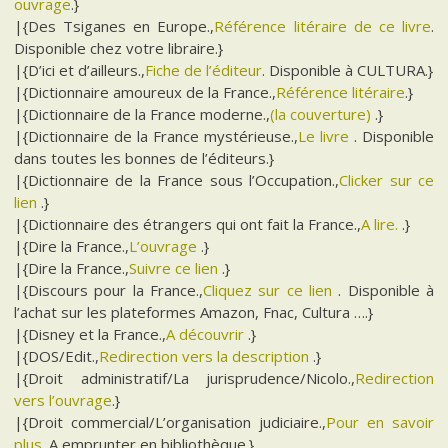
ouvrage
.}
|{Des Tsiganes en Europe.,
Référence litéraire de ce livre
.
Disponible chez votre libraire.}
|{D’ici et d’ailleurs.,
Fiche de l’éditeur
. Disponible à CULTURA.}
|{Dictionnaire amoureux de la France.,
Référence litéraire
.}
|{Dictionnaire de la France moderne.,
(la couverture)
.}
|{Dictionnaire de la France mystérieuse.,
Le livre
. Disponible
dans toutes les bonnes de l’éditeurs.}
|{Dictionnaire de la France sous l’Occupation.,
Clicker sur ce
lien
.}
|{Dictionnaire des étrangers qui ont fait la France.,
A lire.
.}
|{Dire la France.,
L’ouvrage
.}
|{Dire la France.,
Suivre ce lien
.}
|{Discours pour la France.,
Cliquez sur ce lien
. Disponible à
l’achat sur les plateformes Amazon, Fnac, Cultura ….}
|{Disney et la France.,
A découvrir
.}
|{DOS/Edit.,
Redirection vers la description
.}
|{Droit administratif/La jurisprudence/Nicolo.,
Redirection
vers l’ouvrage
.}
|{Droit commercial/L’organisation judiciaire.,
Pour en savoir
plus
. A emprunter en bibliothèque.}