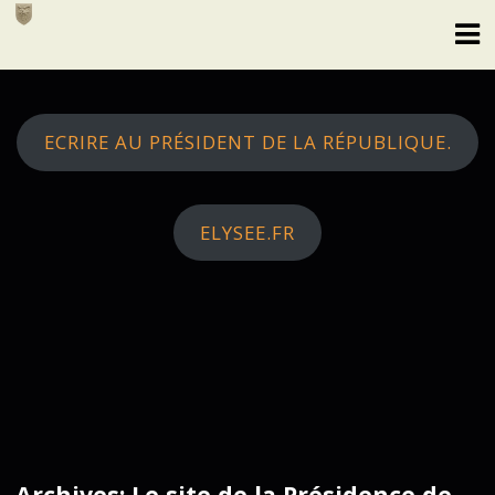
Skip
to
content
ECRIRE AU PRÉSIDENT DE LA RÉPUBLIQUE.
ELYSEE.FR
Archives: Le site de la Présidence de