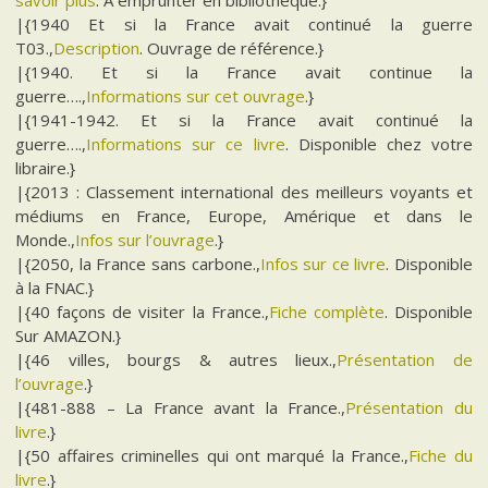
savoir plus
. A emprunter en bibliothèque.}
|{1940 Et si la France avait continué la guerre
T03.,
Description
. Ouvrage de référence.}
|{1940. Et si la France avait continue la
guerre….,
Informations sur cet ouvrage
.}
|{1941-1942. Et si la France avait continué la
guerre….,
Informations sur ce livre
. Disponible chez votre
libraire.}
|{2013 : Classement international des meilleurs voyants et
médiums en France, Europe, Amérique et dans le
Monde.,
Infos sur l’ouvrage
.}
|{2050, la France sans carbone.,
Infos sur ce livre
. Disponible
à la FNAC.}
|{40 façons de visiter la France.,
Fiche complète
. Disponible
Sur AMAZON.}
|{46 villes, bourgs & autres lieux.,
Présentation de
l’ouvrage
.}
|{481-888 – La France avant la France.,
Présentation du
livre
.}
|{50 affaires criminelles qui ont marqué la France.,
Fiche du
livre
.}