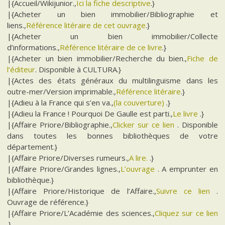
|{Accueil/Wikijunior.,
Ici la fiche descriptive
.}
|{Acheter un bien immobilier/Bibliographie et
liens.,
Référence litéraire de cet ouvrage
.}
|{Acheter un bien immobilier/Collecte
d’informations.,
Référence litéraire de ce livre
.}
|{Acheter un bien immobilier/Recherche du bien.,
Fiche de
l’éditeur
. Disponible à CULTURA.}
|{Actes des états généraux du multilinguisme dans les
outre-mer/Version imprimable.,
Référence litéraire
.}
|{Adieu à la France qui s’en va.,
(la couverture)
.}
|{Adieu la France ! Pourquoi De Gaulle est parti.,
Le livre
.}
|{Affaire Priore/Bibliographie.,
Clicker sur ce lien
. Disponible
dans toutes les bonnes bibliothèques de votre
département.}
|{Affaire Priore/Diverses rumeurs.,
A lire.
.}
|{Affaire Priore/Grandes lignes.,
L’ouvrage
. A emprunter en
bibliothèque.}
|{Affaire Priore/Historique de l’Affaire.,
Suivre ce lien
.
Ouvrage de référence.}
|{Affaire Priore/L’Académie des sciences.,
Cliquez sur ce lien
.}