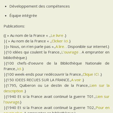
Développement des compétences
Équipe intégrée
Publications:
{{ » Au nom de la France « .,
Le livre
.}
|{ » Au nom de la France « .,
Clicker Ici
.}
|{« Nous, on n’en parle pas ».,
A lire.
. Disponible sur internet.}
|{10 idées qui coulent la France.,
L’ouvrage
. A emprunter en
bibliothèque.}
|{100 chefs-d’oeuvre de la Bibliothèque Nationale de
France.,
Ici
.}
|{100 week-ends pour redécouvrir la France.,
Clique ICI
.}
|{150 IDEES RECUES SUR LA FRANCE.,
A voir
.}
|{1795, Quiberon ou Le destin de la France.,
Lien sur la
description
.}
|{1940 Et si la France avait continué la guerre T01.,
Lien sur
l’ouvrage
.}
|{1940 Et si la France avait continué la guerre T02.,
Pour en