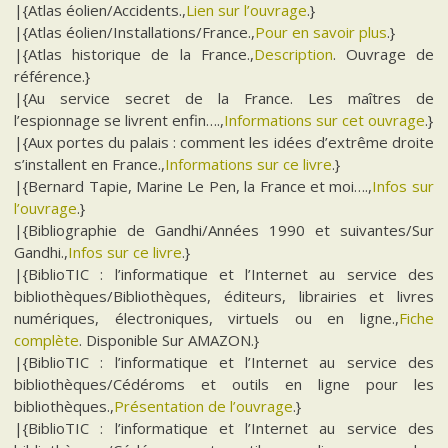
|{Atlas éolien/Accidents.,
Lien sur l’ouvrage
.}
|{Atlas éolien/Installations/France.,
Pour en savoir plus
.}
|{Atlas historique de la France.,
Description
. Ouvrage de
référence.}
|{Au service secret de la France. Les maîtres de
l’espionnage se livrent enfin….,
Informations sur cet ouvrage
.}
|{Aux portes du palais : comment les idées d’extrême droite
s’installent en France.,
Informations sur ce livre
.}
|{Bernard Tapie, Marine Le Pen, la France et moi….,
Infos sur
l’ouvrage
.}
|{Bibliographie de Gandhi/Années 1990 et suivantes/Sur
Gandhi.,
Infos sur ce livre
.}
|{BiblioTIC : l’informatique et l’Internet au service des
bibliothèques/Bibliothèques, éditeurs, librairies et livres
numériques, électroniques, virtuels ou en ligne.,
Fiche
complète
. Disponible Sur AMAZON.}
|{BiblioTIC : l’informatique et l’Internet au service des
bibliothèques/Cédéroms et outils en ligne pour les
bibliothèques.,
Présentation de l’ouvrage
.}
|{BiblioTIC : l’informatique et l’Internet au service des