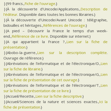
|{99 francs.,
Fiche de l’ouvrage
.}
|{À la découverte d’Unicode/Applications.,
Description de
l’éditeur
. Disponible dans toutes les bonnes librairies.}
|{À la découverte d’Unicode/Avant Unicode : télégraphie,
bidouilles et héritages.,
Références de l’ouvrage
.}
|{A pied – Découvrir la France le temps d’un week-
end.,
Référence de ce livre
. Disponible sur internet.}
|{A qui appartient la France ?.,
Lien sur la fiche de
présentation
.}
|{Abobo-la-guerre.,
Lien sur la description complète
.
Ouvrage de référence.}
|{Abréviations de l’informatique et de l’électronique/D.,
Lien
sur la fiche de librairie
.}
|{Abréviations de l’informatique et de l’électronique/G.,
Lien
sur la fiche de présentation de cet ouvrage
.}
|{Abréviations de l’informatique et de l’électronique/T.,
Lien
sur la fiche de présentation de ce livre
.}
|{Accueil/Recette.,
Lien sur la fiche descriptive
.}
|{Accueil/Sciences de la nature et sciences exactes.,
Ici la
fiche de présentation
.}