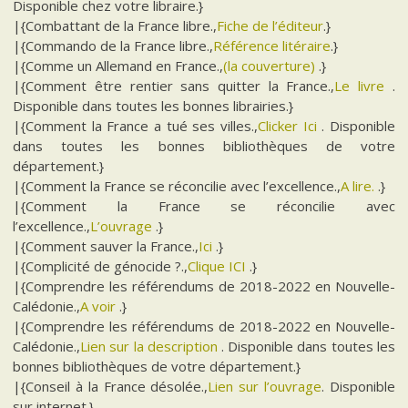
Disponible chez votre libraire.}
|{Combattant de la France libre.,
Fiche de l’éditeur
.}
|{Commando de la France libre.,
Référence litéraire
.}
|{Comme un Allemand en France.,
(la couverture)
.}
|{Comment être rentier sans quitter la France.,
Le livre
.
Disponible dans toutes les bonnes librairies.}
|{Comment la France a tué ses villes.,
Clicker Ici
. Disponible
dans toutes les bonnes bibliothèques de votre
département.}
|{Comment la France se réconcilie avec l’excellence.,
A lire.
.}
|{Comment la France se réconcilie avec
l’excellence.,
L’ouvrage
.}
|{Comment sauver la France.,
Ici
.}
|{Complicité de génocide ?.,
Clique ICI
.}
|{Comprendre les référendums de 2018-2022 en Nouvelle-
Calédonie.,
A voir
.}
|{Comprendre les référendums de 2018-2022 en Nouvelle-
Calédonie.,
Lien sur la description
. Disponible dans toutes les
bonnes bibliothèques de votre département.}
|{Conseil à la France désolée.,
Lien sur l’ouvrage
. Disponible
sur internet.}