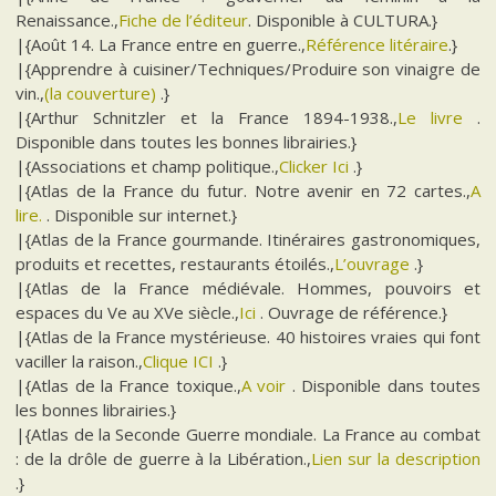
Renaissance.,
Fiche de l’éditeur
. Disponible à CULTURA.}
|{Août 14. La France entre en guerre.,
Référence litéraire
.}
|{Apprendre à cuisiner/Techniques/Produire son vinaigre de
vin.,
(la couverture)
.}
|{Arthur Schnitzler et la France 1894-1938.,
Le livre
.
Disponible dans toutes les bonnes librairies.}
|{Associations et champ politique.,
Clicker Ici
.}
|{Atlas de la France du futur. Notre avenir en 72 cartes.,
A
lire.
. Disponible sur internet.}
|{Atlas de la France gourmande. Itinéraires gastronomiques,
produits et recettes, restaurants étoilés.,
L’ouvrage
.}
|{Atlas de la France médiévale. Hommes, pouvoirs et
espaces du Ve au XVe siècle.,
Ici
. Ouvrage de référence.}
|{Atlas de la France mystérieuse. 40 histoires vraies qui font
vaciller la raison.,
Clique ICI
.}
|{Atlas de la France toxique.,
A voir
. Disponible dans toutes
les bonnes librairies.}
|{Atlas de la Seconde Guerre mondiale. La France au combat
: de la drôle de guerre à la Libération.,
Lien sur la description
.}