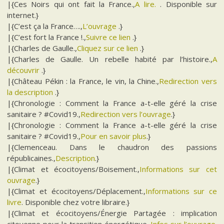
|{Ces Noirs qui ont fait la France.,
A lire.
. Disponible sur
internet.}
|{C’est ça la France….,
L’ouvrage
.}
|{C’est fort la France !.,
Suivre ce lien
.}
|{Charles de Gaulle.,
Cliquez sur ce lien
.}
|{Charles de Gaulle. Un rebelle habité par l’histoire.,
A
découvrir
.}
|{Château Pékin : la France, le vin, la Chine.,
Redirection vers
la description
.}
|{Chronologie : Comment la France a-t-elle géré la crise
sanitaire ? #Covid19.,
Redirection vers l’ouvrage
.}
|{Chronologie : Comment la France a-t-elle géré la crise
sanitaire ? #Covid19.,
Pour en savoir plus
.}
|{Clemenceau. Dans le chaudron des passions
républicaines.,
Description
.}
|{Climat et écocitoyens/Boisement.,
Informations sur cet
ouvrage
.}
|{Climat et écocitoyens/Déplacement.,
Informations sur ce
livre
. Disponible chez votre libraire.}
|{Climat et écocitoyens/Énergie Partagée : implication