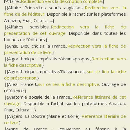
l’Affaire.,
Redirection vers la description complète
.}
|{Affaire Priore/Les souris anglaises.,
Redirection vers la
fiche de de l’éditeur
. Disponible à l’achat sur les plateformes
Amazon, Fnac, Cultura ….}
|{Affaires sensibles.,
Redirection vers la fiche de
présentation de cet ouvrage
. Disponible dans toutes les
bonnes de l’éditeurs.}
|{Ainsi, Dieu choisit la France.,
Redirection vers la fiche de
présentation de ce livre
.}
|{Algorithmique impérative/Avant-propos.,
Redirection vers
la fiche descriptive
.}
|{Algorithmique impérative/Ressources.,
sur ce lien la fiche
de présentation
.}
|{Allez, France !.,
sur ce lien la fiche descriptive
. Ouvrage de
référence.}
|{Anatomie sociale de la France.,
Référence litéraire de cet
ouvrage
. Disponible à l’achat sur les plateformes Amazon,
Fnac, Cultura ….}
|{Angers, La Doutre (Maine-et-Loire).,
Référence litéraire de
ce livre
.}
|{Anne de France : gouverner au féminin à la