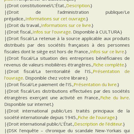
|{Droit constitutionnel/L’État.,
Description
.}
|{Droit de l’administration publique/Le
préjudice.,
Informations sur cet ouvrage
.}
|{Droit du travail.,
Informations sur ce livre
.}
|{Droit fiscal.,
Infos sur l’ouvrage
. Disponible à CULTURA.}
|{Droit fiscal/La retenue à la source applicable aux produits
distribués par des sociétés françaises à des personnes
fiscales dont le siège est hors de France.,
Infos sur ce livre
.}
|{Droit fiscal/La situation des entreprises bénéficiaires de
revenus de valeurs mobilières étrangères.,
Fiche complète
.}
|{Droit fiscal/La territorialité de l’IS.,
Présentation de
l’ouvrage
. Disponible chez votre libraire.}
|{Droit fiscal/Le paiement de l’IS.,
Présentation du livre
.}
|{Droit fiscal/Les distributions effectuées par des sociétés
étrangères exerçant une activité en France.,
Fiche du livre
.
Disponible sur internet.}
|{Droit international public/Les traités principaux de la
société internationale depuis 1945.,
Fiche de l’ouvrage
.}
|{Droit international public/L’État.,
Description de l’éditeur
.}
|{DSK l’enquête – chronique du scandale New-Yorkais qui