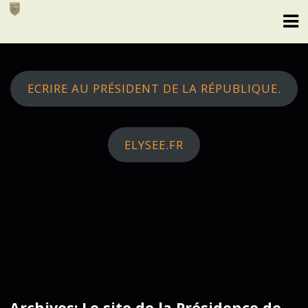
Skip
to
content
ECRIRE AU PRÉSIDENT DE LA RÉPUBLIQUE.
ELYSEE.FR
Archives: Le site de la Présidence de