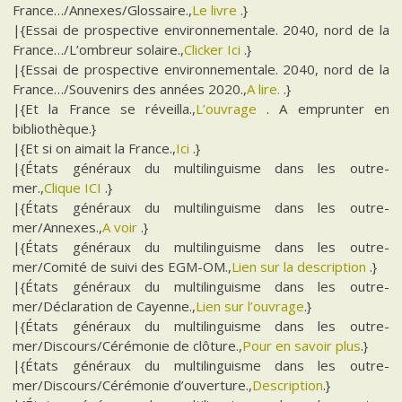
France…/Annexes/Glossaire.,
Le livre
.}
|{Essai de prospective environnementale. 2040, nord de la
France…/L’ombreur solaire.,
Clicker Ici
.}
|{Essai de prospective environnementale. 2040, nord de la
France…/Souvenirs des années 2020.,
A lire.
.}
|{Et la France se réveilla.,
L’ouvrage
. A emprunter en
bibliothèque.}
|{Et si on aimait la France.,
Ici
.}
|{États généraux du multilinguisme dans les outre-
mer.,
Clique ICI
.}
|{États généraux du multilinguisme dans les outre-
mer/Annexes.,
A voir
.}
|{États généraux du multilinguisme dans les outre-
mer/Comité de suivi des EGM-OM.,
Lien sur la description
.}
|{États généraux du multilinguisme dans les outre-
mer/Déclaration de Cayenne.,
Lien sur l’ouvrage
.}
|{États généraux du multilinguisme dans les outre-
mer/Discours/Cérémonie de clôture.,
Pour en savoir plus
.}
|{États généraux du multilinguisme dans les outre-
mer/Discours/Cérémonie d’ouverture.,
Description
.}