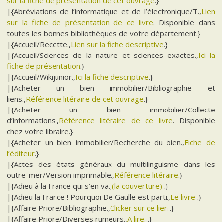
sur la fiche de présentation de cet ouvrage
.}
|{Abréviations de l’informatique et de l’électronique/T.,
Lien
sur la fiche de présentation de ce livre
. Disponible dans
toutes les bonnes bibliothèques de votre département.}
|{Accueil/Recette.,
Lien sur la fiche descriptive
.}
|{Accueil/Sciences de la nature et sciences exactes.,
Ici la
fiche de présentation
.}
|{Accueil/Wikijunior.,
Ici la fiche descriptive
.}
|{Acheter un bien immobilier/Bibliographie et
liens.,
Référence litéraire de cet ouvrage
.}
|{Acheter un bien immobilier/Collecte
d’informations.,
Référence litéraire de ce livre
. Disponible
chez votre libraire.}
|{Acheter un bien immobilier/Recherche du bien.,
Fiche de
l’éditeur
.}
|{Actes des états généraux du multilinguisme dans les
outre-mer/Version imprimable.,
Référence litéraire
.}
|{Adieu à la France qui s’en va.,
(la couverture)
.}
|{Adieu la France ! Pourquoi De Gaulle est parti.,
Le livre
.}
|{Affaire Priore/Bibliographie.,
Clicker sur ce lien
.}
|{Affaire Priore/Diverses rumeurs.,
A lire.
.}