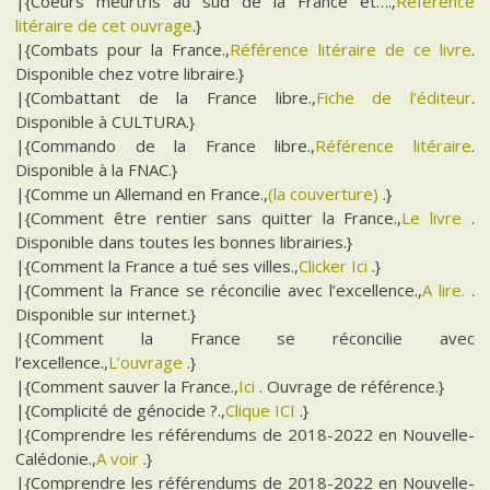
|{Coeurs meurtris au sud de la France et….,
Référence
litéraire de cet ouvrage
.}
|{Combats pour la France.,
Référence litéraire de ce livre
.
Disponible chez votre libraire.}
|{Combattant de la France libre.,
Fiche de l’éditeur
.
Disponible à CULTURA.}
|{Commando de la France libre.,
Référence litéraire
.
Disponible à la FNAC.}
|{Comme un Allemand en France.,
(la couverture)
.}
|{Comment être rentier sans quitter la France.,
Le livre
.
Disponible dans toutes les bonnes librairies.}
|{Comment la France a tué ses villes.,
Clicker Ici
.}
|{Comment la France se réconcilie avec l’excellence.,
A lire.
.
Disponible sur internet.}
|{Comment la France se réconcilie avec
l’excellence.,
L’ouvrage
.}
|{Comment sauver la France.,
Ici
. Ouvrage de référence.}
|{Complicité de génocide ?.,
Clique ICI
.}
|{Comprendre les référendums de 2018-2022 en Nouvelle-
Calédonie.,
A voir
.}
|{Comprendre les référendums de 2018-2022 en Nouvelle-