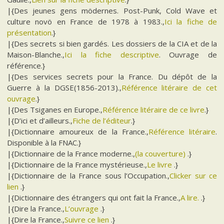
|{Des jeunes gens mödernes. Post-Punk, Cold Wave et
culture novö en France de 1978 à 1983.,
Ici la fiche de
présentation
.}
|{Des secrets si bien gardés. Les dossiers de la CIA et de la
Maison-Blanche.,
Ici la fiche descriptive
. Ouvrage de
référence.}
|{Des services secrets pour la France. Du dépôt de la
Guerre à la DGSE(1856-2013).,
Référence litéraire de cet
ouvrage
.}
|{Des Tsiganes en Europe.,
Référence litéraire de ce livre
.}
|{D’ici et d’ailleurs.,
Fiche de l’éditeur
.}
|{Dictionnaire amoureux de la France.,
Référence litéraire
.
Disponible à la FNAC.}
|{Dictionnaire de la France moderne.,
(la couverture)
.}
|{Dictionnaire de la France mystérieuse.,
Le livre
.}
|{Dictionnaire de la France sous l’Occupation.,
Clicker sur ce
lien
.}
|{Dictionnaire des étrangers qui ont fait la France.,
A lire.
.}
|{Dire la France.,
L’ouvrage
.}
|{Dire la France.,
Suivre ce lien
.}