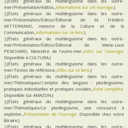
|{États généraux du multilinguisme dans les outre-
mer/Présentation/éditos.,
Informations sur cet ouvrage
.}
|{États généraux du multilinguisme dans les outre-
mer/Présentation/Éditos/Éditorial de M. Frédéric
MITTERRAND, ministre de la Culture et de la
Communication.,
Informations sur ce livre
.}
|{États généraux du multilinguisme dans les outre-
mer/Présentation/Éditos/Éditorial de Marie-Luce
PENCHARD, Ministère de l’outre-mer.,
Infos sur l’ouvrage
.
Disponible à CULTURA.}
|{États généraux du multilinguisme dans les outre-
mer/Textes de référence.,
Infos sur ce livre
.}
|{États généraux du multilinguisme dans les outre-
mer/Thématiques/L’emploi des langues : plurilinguisme,
pratiques individuelles et pratiques sociales.,
Fiche complète
.
Disponible Sur AMAZON.}
|{États généraux du multilinguisme dans les outre-
mer/Thématiques/Le plurilinguisme, une ressource à
exploiter.,
Présentation de l’ouvrage
. Disponible chez votre
libraire.}
|{États généraux du multilinguisme dans les outre-