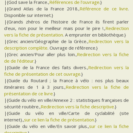
|{God save la France.,
Références de l’ouvrage
.}
|{Grand Atlas de la France 2018.,
Référence de ce livre
.
Disponible sur internet.}
|{Grands zhéros de l’histoire de France ils firent parler
d’eux, non pour le meilleur mais pour le pire !.,
Redirection
vers la fiche de présentation
. A emprunter en bibliothèque.}
|{Grec ancien/Géographie de la Grèce.,
Redirection vers la
description complète
. Ouvrage de référence.}
|{Grec ancien/Pour aller plus loin.,
Redirection vers la fiche
de de l’éditeur
.}
|{Guide de la France des faits divers.,
Redirection vers la
fiche de présentation de cet ouvrage
.}
|{Guide du Routard ; la France à vélo : nos plus beaux
itinéraires de 1 à 3 jours.,
Redirection vers la fiche de
présentation de ce livre
.}
|{Guide du vélo en ville/Annexe 2 : statistiques françaises de
sécurité routière.,
Redirection vers la fiche descriptive
.}
|{Guide du vélo en ville/Carte de cyclabilité (site
internet).,
sur ce lien la fiche de présentation
.}
|{Guide du vélo en ville/En savoir plus.,
sur ce lien la fiche
descriptive
.}