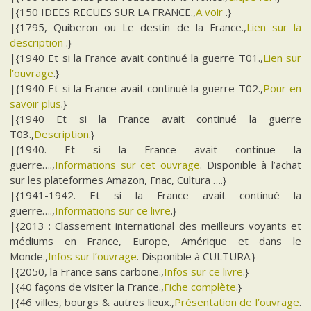
|{150 IDEES RECUES SUR LA FRANCE.,
A voir
.}
|{1795, Quiberon ou Le destin de la France.,
Lien sur la
description
.}
|{1940 Et si la France avait continué la guerre T01.,
Lien sur
l’ouvrage
.}
|{1940 Et si la France avait continué la guerre T02.,
Pour en
savoir plus
.}
|{1940 Et si la France avait continué la guerre
T03.,
Description
.}
|{1940. Et si la France avait continue la
guerre….,
Informations sur cet ouvrage
. Disponible à l’achat
sur les plateformes Amazon, Fnac, Cultura ….}
|{1941-1942. Et si la France avait continué la
guerre….,
Informations sur ce livre
.}
|{2013 : Classement international des meilleurs voyants et
médiums en France, Europe, Amérique et dans le
Monde.,
Infos sur l’ouvrage
. Disponible à CULTURA.}
|{2050, la France sans carbone.,
Infos sur ce livre
.}
|{40 façons de visiter la France.,
Fiche complète
.}
|{46 villes, bourgs & autres lieux.,
Présentation de l’ouvrage
.