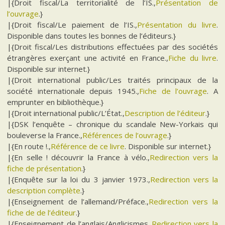
|{Droit fiscal/La territorialité de l’IS.,
Présentation de
l’ouvrage
.}
|{Droit fiscal/Le paiement de l’IS.,
Présentation du livre
.
Disponible dans toutes les bonnes de l’éditeurs.}
|{Droit fiscal/Les distributions effectuées par des sociétés
étrangères exerçant une activité en France.,
Fiche du livre
.
Disponible sur internet.}
|{Droit international public/Les traités principaux de la
société internationale depuis 1945.,
Fiche de l’ouvrage
. A
emprunter en bibliothèque.}
|{Droit international public/L’État.,
Description de l’éditeur
.}
|{DSK l’enquête – chronique du scandale New-Yorkais qui
bouleverse la France.,
Références de l’ouvrage
.}
|{En route !.,
Référence de ce livre
. Disponible sur internet.}
|{En selle ! découvrir la France à vélo.,
Redirection vers la
fiche de présentation
.}
|{Enquête sur la loi du 3 janvier 1973.,
Redirection vers la
description complète
.}
|{Enseignement de l’allemand/Préface.,
Redirection vers la
fiche de de l’éditeur
.}
|{Enseignement de l’anglais/Anglicismes.,
Redirection vers la