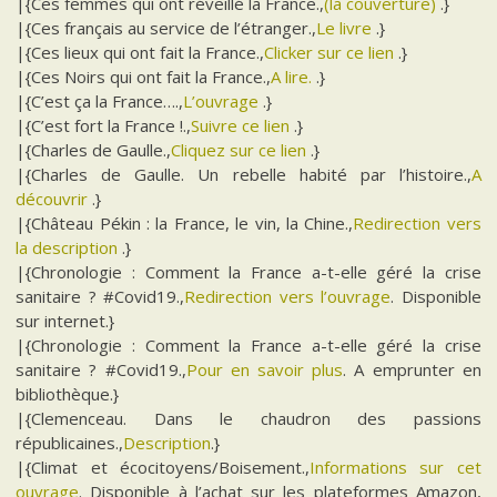
|{Ces femmes qui ont réveillé la France.,
(la couverture)
.}
|{Ces français au service de l’étranger.,
Le livre
.}
|{Ces lieux qui ont fait la France.,
Clicker sur ce lien
.}
|{Ces Noirs qui ont fait la France.,
A lire.
.}
|{C’est ça la France….,
L’ouvrage
.}
|{C’est fort la France !.,
Suivre ce lien
.}
|{Charles de Gaulle.,
Cliquez sur ce lien
.}
|{Charles de Gaulle. Un rebelle habité par l’histoire.,
A
découvrir
.}
|{Château Pékin : la France, le vin, la Chine.,
Redirection vers
la description
.}
|{Chronologie : Comment la France a-t-elle géré la crise
sanitaire ? #Covid19.,
Redirection vers l’ouvrage
. Disponible
sur internet.}
|{Chronologie : Comment la France a-t-elle géré la crise
sanitaire ? #Covid19.,
Pour en savoir plus
. A emprunter en
bibliothèque.}
|{Clemenceau. Dans le chaudron des passions
républicaines.,
Description
.}
|{Climat et écocitoyens/Boisement.,
Informations sur cet
ouvrage
. Disponible à l’achat sur les plateformes Amazon,