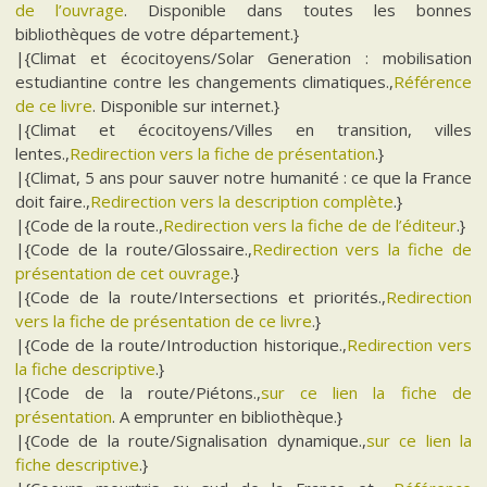
de l’ouvrage
. Disponible dans toutes les bonnes
bibliothèques de votre département.}
|{Climat et écocitoyens/Solar Generation : mobilisation
estudiantine contre les changements climatiques.,
Référence
de ce livre
. Disponible sur internet.}
|{Climat et écocitoyens/Villes en transition, villes
lentes.,
Redirection vers la fiche de présentation
.}
|{Climat, 5 ans pour sauver notre humanité : ce que la France
doit faire.,
Redirection vers la description complète
.}
|{Code de la route.,
Redirection vers la fiche de de l’éditeur
.}
|{Code de la route/Glossaire.,
Redirection vers la fiche de
présentation de cet ouvrage
.}
|{Code de la route/Intersections et priorités.,
Redirection
vers la fiche de présentation de ce livre
.}
|{Code de la route/Introduction historique.,
Redirection vers
la fiche descriptive
.}
|{Code de la route/Piétons.,
sur ce lien la fiche de
présentation
. A emprunter en bibliothèque.}
|{Code de la route/Signalisation dynamique.,
sur ce lien la
fiche descriptive
.}