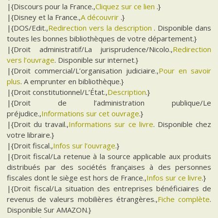
|{Discours pour la France.,
Cliquez sur ce lien
.}
|{Disney et la France.,
A découvrir
.}
|{DOS/Edit.,
Redirection vers la description
. Disponible dans
toutes les bonnes bibliothèques de votre département.}
|{Droit administratif/La jurisprudence/Nicolo.,
Redirection
vers l’ouvrage
. Disponible sur internet.}
|{Droit commercial/L’organisation judiciaire.,
Pour en savoir
plus
. A emprunter en bibliothèque.}
|{Droit constitutionnel/L’État.,
Description
.}
|{Droit de l’administration publique/Le
préjudice.,
Informations sur cet ouvrage
.}
|{Droit du travail.,
Informations sur ce livre
. Disponible chez
votre libraire.}
|{Droit fiscal.,
Infos sur l’ouvrage
.}
|{Droit fiscal/La retenue à la source applicable aux produits
distribués par des sociétés françaises à des personnes
fiscales dont le siège est hors de France.,
Infos sur ce livre
.}
|{Droit fiscal/La situation des entreprises bénéficiaires de
revenus de valeurs mobilières étrangères.,
Fiche complète
.
Disponible Sur AMAZON.}