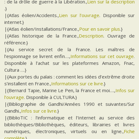
: de la drôle de guerre à la Libération.,
Lien sur la description
.}
|{Atlas éolien/Accidents.,
Lien sur l’ouvrage
. Disponible sur
internet.}
|{Atlas éolien/Installations/France.,
Pour en savoir plus
.}
|{Atlas historique de la France.,
Description
. Ouvrage de
référence.}
|{Au service secret de la France. Les maîtres de
l’espionnage se livrent enfin….,
Informations sur cet ouvrage
.
Disponible à l’achat sur les plateformes Amazon, Fnac,
Cultura ….}
|{Aux portes du palais : comment les idées d’extrême droite
s’installent en France.,
Informations sur ce livre
.}
|{Bernard Tapie, Marine Le Pen, la France et moi….,
Infos sur
l’ouvrage
. Disponible à CULTURA.}
|{Bibliographie de Gandhi/Années 1990 et suivantes/Sur
Gandhi.,
Infos sur ce livre
.}
|{BiblioTIC : l’informatique et l’Internet au service des
bibliothèques/Bibliothèques, éditeurs, librairies et livres
numériques, électroniques, virtuels ou en ligne.,
Fiche
complète
.}