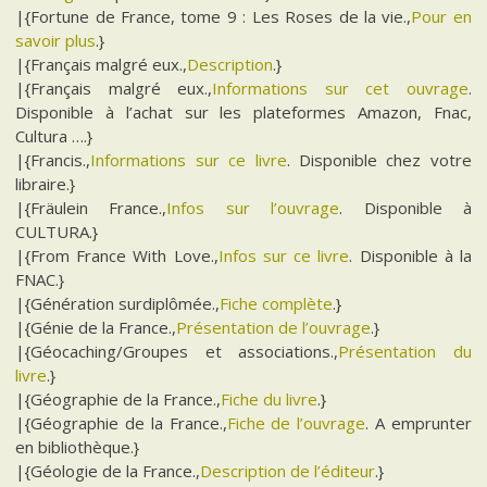
|{Fortune de France, tome 9 : Les Roses de la vie.,
Pour en
savoir plus
.}
|{Français malgré eux.,
Description
.}
|{Français malgré eux.,
Informations sur cet ouvrage
.
Disponible à l’achat sur les plateformes Amazon, Fnac,
Cultura ….}
|{Francis.,
Informations sur ce livre
. Disponible chez votre
libraire.}
|{Fräulein France.,
Infos sur l’ouvrage
. Disponible à
CULTURA.}
|{From France With Love.,
Infos sur ce livre
. Disponible à la
FNAC.}
|{Génération surdiplômée.,
Fiche complète
.}
|{Génie de la France.,
Présentation de l’ouvrage
.}
|{Géocaching/Groupes et associations.,
Présentation du
livre
.}
|{Géographie de la France.,
Fiche du livre
.}
|{Géographie de la France.,
Fiche de l’ouvrage
. A emprunter
en bibliothèque.}
|{Géologie de la France.,
Description de l’éditeur
.}