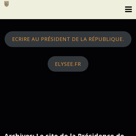
Skip
to
content
ECRIRE AU PRÉSIDENT DE LA RÉPUBLIQUE.
ELYSEE.FR
Archives: Le site de la Présidence de