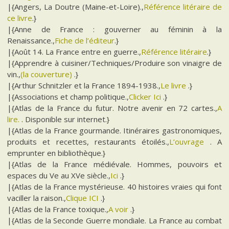
|{Angers, La Doutre (Maine-et-Loire).,
Référence litéraire de
ce livre
.}
|{Anne de France : gouverner au féminin à la
Renaissance.,
Fiche de l’éditeur
.}
|{Août 14. La France entre en guerre.,
Référence litéraire
.}
|{Apprendre à cuisiner/Techniques/Produire son vinaigre de
vin.,
(la couverture)
.}
|{Arthur Schnitzler et la France 1894-1938.,
Le livre
.}
|{Associations et champ politique.,
Clicker Ici
.}
|{Atlas de la France du futur. Notre avenir en 72 cartes.,
A
lire.
. Disponible sur internet.}
|{Atlas de la France gourmande. Itinéraires gastronomiques,
produits et recettes, restaurants étoilés.,
L’ouvrage
. A
emprunter en bibliothèque.}
|{Atlas de la France médiévale. Hommes, pouvoirs et
espaces du Ve au XVe siècle.,
Ici
.}
|{Atlas de la France mystérieuse. 40 histoires vraies qui font
vaciller la raison.,
Clique ICI
.}
|{Atlas de la France toxique.,
A voir
.}
|{Atlas de la Seconde Guerre mondiale. La France au combat