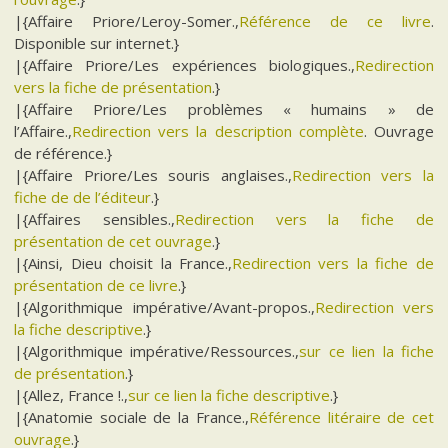
|{Affaire Priore/Leroy-Somer.,
Référence de ce livre
.
Disponible sur internet.}
|{Affaire Priore/Les expériences biologiques.,
Redirection
vers la fiche de présentation
.}
|{Affaire Priore/Les problèmes « humains » de
l’Affaire.,
Redirection vers la description complète
. Ouvrage
de référence.}
|{Affaire Priore/Les souris anglaises.,
Redirection vers la
fiche de de l’éditeur
.}
|{Affaires sensibles.,
Redirection vers la fiche de
présentation de cet ouvrage
.}
|{Ainsi, Dieu choisit la France.,
Redirection vers la fiche de
présentation de ce livre
.}
|{Algorithmique impérative/Avant-propos.,
Redirection vers
la fiche descriptive
.}
|{Algorithmique impérative/Ressources.,
sur ce lien la fiche
de présentation
.}
|{Allez, France !.,
sur ce lien la fiche descriptive
.}
|{Anatomie sociale de la France.,
Référence litéraire de cet
ouvrage
.}