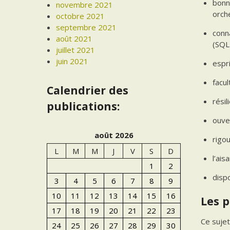
bonn
novembre 2021
orch
octobre 2021
septembre 2021
conn
août 2021
(SQL
juillet 2021
juin 2021
espri
facul
Calendrier des
résil
publications:
ouver
août 2026
rigo
L
M
M
J
V
S
D
l’ais
1
2
dispo
3
4
5
6
7
8
9
10
11
12
13
14
15
16
Les p
17
18
19
20
21
22
23
Ce sujet
24
25
26
27
28
29
30