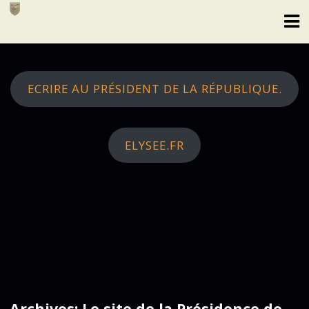
Skip
to
content
ECRIRE AU PRÉSIDENT DE LA RÉPUBLIQUE.
ELYSEE.FR
Archives: Le site de la Présidence de