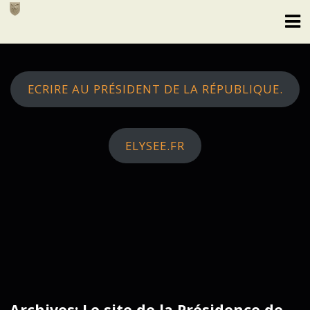
Skip
to
content
ECRIRE AU PRÉSIDENT DE LA RÉPUBLIQUE.
ELYSEE.FR
Archives: Le site de la Présidence de