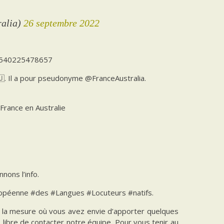
ralia)
26 septembre 2022
331540225478657
🇺. Il a pour pseudonyme @FranceAustralia.
France en Australie
nons l’info.
uropéenne #des #Langues #Locuteurs #natifs.
ns la mesure où vous avez envie d’apporter quelques
es libre de contacter notre équipe. Pour vous tenir au