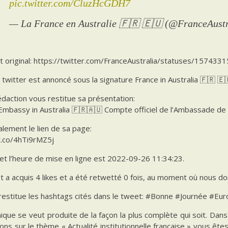
pic.twitter.com/CluzHcGDH7
— La France en Australie 🇫🇷 🇪🇺 (@FranceAust
t original: https://twitter.com/FranceAustralia/statuses/1574
l twitter est annoncé sous la signature France in Australia 🇫🇷 
daction vous restitue sa présentation:
Embassy in Australia 🇫🇷🇦🇺 Compte officiel de l’Ambassade de 
alement le lien de sa page:
t.co/4hTi9rMZ5j
et l’heure de mise en ligne est 2022-09-26 11:34:23.
 a acquis 4 likes et a été retwetté 0 fois, au moment où nous don
 restitue les hashtags cités dans le tweet: #Bonne #Journée #E
ique se veut produite de la façon la plus complète qui soit. Da
ions sur le thème « Actualité institutionnelle française » vous êt