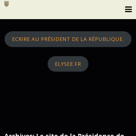
Skip
to
content
ECRIRE AU PRÉSIDENT DE LA RÉPUBLIQUE.
ELYSEE.FR
Archives: Le site de la Présidence de