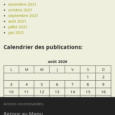
novembre 2021
octobre 2021
septembre 2021
août 2021
juillet 2021
juin 2021
Calendrier des publications:
août 2026
L
M
M
J
V
S
D
1
2
3
4
5
6
7
8
9
10
11
12
13
14
15
16
17
18
19
20
21
22
23
Articles recommandés:
24
25
26
27
28
29
30
Retour au Menu
31