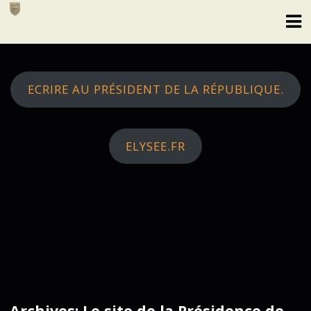
Skip
to
content
ECRIRE AU PRÉSIDENT DE LA RÉPUBLIQUE.
ELYSEE.FR
Archives: Le site de la Présidence de