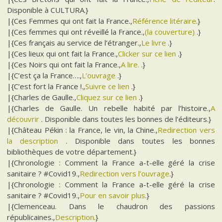
Disponible à CULTURA.}
|{Ces Femmes qui ont fait la France.,
Référence litéraire
.}
|{Ces femmes qui ont réveillé la France.,
(la couverture)
.}
|{Ces français au service de l’étranger.,
Le livre
.}
|{Ces lieux qui ont fait la France.,
Clicker sur ce lien
.}
|{Ces Noirs qui ont fait la France.,
A lire.
.}
|{C’est ça la France….,
L’ouvrage
.}
|{C’est fort la France !.,
Suivre ce lien
.}
|{Charles de Gaulle.,
Cliquez sur ce lien
.}
|{Charles de Gaulle. Un rebelle habité par l’histoire.,
A
découvrir
. Disponible dans toutes les bonnes de l’éditeurs.}
|{Château Pékin : la France, le vin, la Chine.,
Redirection vers
la description
. Disponible dans toutes les bonnes
bibliothèques de votre département.}
|{Chronologie : Comment la France a-t-elle géré la crise
sanitaire ? #Covid19.,
Redirection vers l’ouvrage
.}
|{Chronologie : Comment la France a-t-elle géré la crise
sanitaire ? #Covid19.,
Pour en savoir plus
.}
|{Clemenceau. Dans le chaudron des passions
républicaines.,
Description
.}