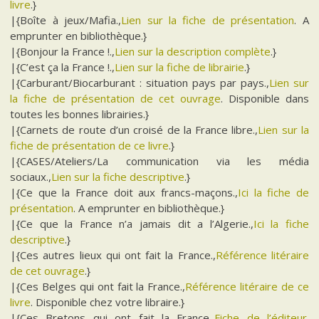
livre
.}
|{Boîte à jeux/Mafia.,
Lien sur la fiche de présentation
. A
emprunter en bibliothèque.}
|{Bonjour la France !.,
Lien sur la description complète
.}
|{C’est ça la France !.,
Lien sur la fiche de librairie
.}
|{Carburant/Biocarburant : situation pays par pays.,
Lien sur
la fiche de présentation de cet ouvrage
. Disponible dans
toutes les bonnes librairies.}
|{Carnets de route d’un croisé de la France libre.,
Lien sur la
fiche de présentation de ce livre
.}
|{CASES/Ateliers/La communication via les média
sociaux.,
Lien sur la fiche descriptive
.}
|{Ce que la France doit aux francs-maçons.,
Ici la fiche de
présentation
. A emprunter en bibliothèque.}
|{Ce que la France n’a jamais dit a l’Algerie.,
Ici la fiche
descriptive
.}
|{Ces autres lieux qui ont fait la France.,
Référence litéraire
de cet ouvrage
.}
|{Ces Belges qui ont fait la France.,
Référence litéraire de ce
livre
. Disponible chez votre libraire.}
|{Ces Bretons qui ont fait la France.,
Fiche de l’éditeur
.