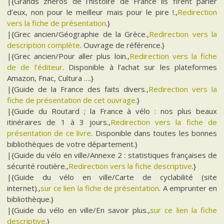
|{Grands zhéros de l’histoire de France ils firent parler
d’eux, non pour le meilleur mais pour le pire !.,
Redirection
vers la fiche de présentation
.}
|{Grec ancien/Géographie de la Grèce.,
Redirection vers la
description complète
. Ouvrage de référence.}
|{Grec ancien/Pour aller plus loin.,
Redirection vers la fiche
de de l’éditeur
. Disponible à l’achat sur les plateformes
Amazon, Fnac, Cultura ….}
|{Guide de la France des faits divers.,
Redirection vers la
fiche de présentation de cet ouvrage
.}
|{Guide du Routard ; la France à vélo : nos plus beaux
itinéraires de 1 à 3 jours.,
Redirection vers la fiche de
présentation de ce livre
. Disponible dans toutes les bonnes
bibliothèques de votre département.}
|{Guide du vélo en ville/Annexe 2 : statistiques françaises de
sécurité routière.,
Redirection vers la fiche descriptive
.}
|{Guide du vélo en ville/Carte de cyclabilité (site
internet).,
sur ce lien la fiche de présentation
. A emprunter en
bibliothèque.}
|{Guide du vélo en ville/En savoir plus.,
sur ce lien la fiche
descriptive
.}