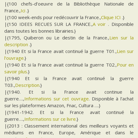
|{100 chefs-d’oeuvre de la Bibliothèque Nationale de
France.,
Ici
.}
|{100 week-ends pour redécouvrir la France.,
Clique ICI
.}
|{150 IDEES RECUES SUR LA FRANCE.,
A voir
. Disponible
dans toutes les bonnes librairies.}
|{1795, Quiberon ou Le destin de la France.,
Lien sur la
description
.}
|{1940 Et si la France avait continué la guerre T01.,
Lien sur
l’ouvrage
.}
|{1940 Et si la France avait continué la guerre T02.,
Pour en
savoir plus
.}
|{1940 Et si la France avait continué la guerre
T03.,
Description
.}
|{1940. Et si la France avait continue la
guerre….,
Informations sur cet ouvrage
. Disponible à l’achat
sur les plateformes Amazon, Fnac, Cultura ….}
|{1941-1942. Et si la France avait continué la
guerre….,
Informations sur ce livre
.}
|{2013 : Classement international des meilleurs voyants et
médiums en France, Europe, Amérique et dans le