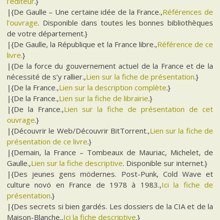
l’éditeur
.}
|{De Gaulle – Une certaine idée de la France.,
Références de
l’ouvrage
. Disponible dans toutes les bonnes bibliothèques
de votre département.}
|{De Gaulle, la République et la France libre.,
Référence de ce
livre
.}
|{De la force du gouvernement actuel de la France et de la
nécessité de s’y rallier.,
Lien sur la fiche de présentation
.}
|{De la France.,
Lien sur la description complète
.}
|{De la France.,
Lien sur la fiche de librairie
.}
|{De la France.,
Lien sur la fiche de présentation de cet
ouvrage
.}
|{Découvrir le Web/Découvrir BitTorrent.,
Lien sur la fiche de
présentation de ce livre
.}
|{Demain, la France – Tombeaux de Mauriac, Michelet, de
Gaulle.,
Lien sur la fiche descriptive
. Disponible sur internet.}
|{Des jeunes gens mödernes. Post-Punk, Cold Wave et
culture novö en France de 1978 à 1983.,
Ici la fiche de
présentation
.}
|{Des secrets si bien gardés. Les dossiers de la CIA et de la
Maison-Blanche.,
Ici la fiche descriptive
.}