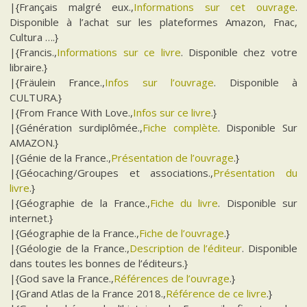
|{Français malgré eux.,
Informations sur cet ouvrage
.
Disponible à l’achat sur les plateformes Amazon, Fnac,
Cultura ….}
|{Francis.,
Informations sur ce livre
. Disponible chez votre
libraire.}
|{Fräulein France.,
Infos sur l’ouvrage
. Disponible à
CULTURA.}
|{From France With Love.,
Infos sur ce livre
.}
|{Génération surdiplômée.,
Fiche complète
. Disponible Sur
AMAZON.}
|{Génie de la France.,
Présentation de l’ouvrage
.}
|{Géocaching/Groupes et associations.,
Présentation du
livre
.}
|{Géographie de la France.,
Fiche du livre
. Disponible sur
internet.}
|{Géographie de la France.,
Fiche de l’ouvrage
.}
|{Géologie de la France.,
Description de l’éditeur
. Disponible
dans toutes les bonnes de l’éditeurs.}
|{God save la France.,
Références de l’ouvrage
.}
|{Grand Atlas de la France 2018.,
Référence de ce livre
.}