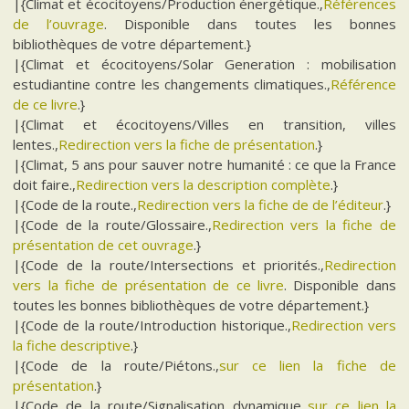
|{Climat et écocitoyens/Production énergétique.,
Références
de l’ouvrage
. Disponible dans toutes les bonnes
bibliothèques de votre département.}
|{Climat et écocitoyens/Solar Generation : mobilisation
estudiantine contre les changements climatiques.,
Référence
de ce livre
.}
|{Climat et écocitoyens/Villes en transition, villes
lentes.,
Redirection vers la fiche de présentation
.}
|{Climat, 5 ans pour sauver notre humanité : ce que la France
doit faire.,
Redirection vers la description complète
.}
|{Code de la route.,
Redirection vers la fiche de de l’éditeur
.}
|{Code de la route/Glossaire.,
Redirection vers la fiche de
présentation de cet ouvrage
.}
|{Code de la route/Intersections et priorités.,
Redirection
vers la fiche de présentation de ce livre
. Disponible dans
toutes les bonnes bibliothèques de votre département.}
|{Code de la route/Introduction historique.,
Redirection vers
la fiche descriptive
.}
|{Code de la route/Piétons.,
sur ce lien la fiche de
présentation
.}
|{Code de la route/Signalisation dynamique.,
sur ce lien la