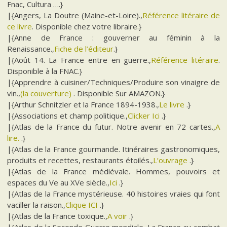
Fnac, Cultura ….}
|{Angers, La Doutre (Maine-et-Loire).,
Référence litéraire de
ce livre
. Disponible chez votre libraire.}
|{Anne de France : gouverner au féminin à la
Renaissance.,
Fiche de l’éditeur
.}
|{Août 14. La France entre en guerre.,
Référence litéraire
.
Disponible à la FNAC.}
|{Apprendre à cuisiner/Techniques/Produire son vinaigre de
vin.,
(la couverture)
. Disponible Sur AMAZON.}
|{Arthur Schnitzler et la France 1894-1938.,
Le livre
.}
|{Associations et champ politique.,
Clicker Ici
.}
|{Atlas de la France du futur. Notre avenir en 72 cartes.,
A
lire.
.}
|{Atlas de la France gourmande. Itinéraires gastronomiques,
produits et recettes, restaurants étoilés.,
L’ouvrage
.}
|{Atlas de la France médiévale. Hommes, pouvoirs et
espaces du Ve au XVe siècle.,
Ici
.}
|{Atlas de la France mystérieuse. 40 histoires vraies qui font
vaciller la raison.,
Clique ICI
.}
|{Atlas de la France toxique.,
A voir
.}