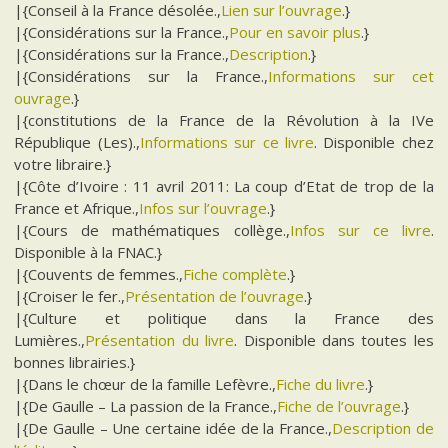
|{Conseil à la France désolée.,
Lien sur l’ouvrage
.}
|{Considérations sur la France.,
Pour en savoir plus
.}
|{Considérations sur la France.,
Description
.}
|{Considérations sur la France.,
Informations sur cet
ouvrage
.}
|{constitutions de la France de la Révolution à la IVe
République (Les).,
Informations sur ce livre
. Disponible chez
votre libraire.}
|{Côte d’Ivoire : 11 avril 2011: La coup d’Etat de trop de la
France et Afrique.,
Infos sur l’ouvrage
.}
|{Cours de mathématiques collège.,
Infos sur ce livre
.
Disponible à la FNAC.}
|{Couvents de femmes.,
Fiche complète
.}
|{Croiser le fer.,
Présentation de l’ouvrage
.}
|{Culture et politique dans la France des
Lumières.,
Présentation du livre
. Disponible dans toutes les
bonnes librairies.}
|{Dans le chœur de la famille Lefèvre.,
Fiche du livre
.}
|{De Gaulle – La passion de la France.,
Fiche de l’ouvrage
.}
|{De Gaulle – Une certaine idée de la France.,
Description de