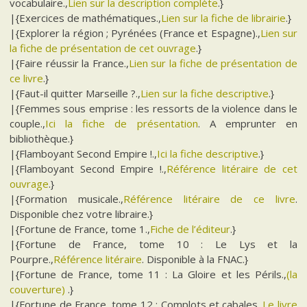
vocabulaire.,
Lien sur la description complète
.}
|{Exercices de mathématiques.,
Lien sur la fiche de librairie
.}
|{Explorer la région ; Pyrénées (France et Espagne).,
Lien sur
la fiche de présentation de cet ouvrage
.}
|{Faire réussir la France.,
Lien sur la fiche de présentation de
ce livre
.}
|{Faut-il quitter Marseille ?.,
Lien sur la fiche descriptive
.}
|{Femmes sous emprise : les ressorts de la violence dans le
couple.,
Ici la fiche de présentation
. A emprunter en
bibliothèque.}
|{Flamboyant Second Empire !.,
Ici la fiche descriptive
.}
|{Flamboyant Second Empire !.,
Référence litéraire de cet
ouvrage
.}
|{Formation musicale.,
Référence litéraire de ce livre
.
Disponible chez votre libraire.}
|{Fortune de France, tome 1.,
Fiche de l’éditeur
.}
|{Fortune de France, tome 10 : Le Lys et la
Pourpre.,
Référence litéraire
. Disponible à la FNAC.}
|{Fortune de France, tome 11 : La Gloire et les Périls.,
(la
couverture)
.}
|{Fortune de France, tome 12 : Complots et cabales.,
Le livre