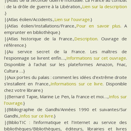
|{Atlas de la Seconde Guerre mondiale. La France au combat
: de la drôle de guerre à la Libération.,
Lien sur la description
.}
|{Atlas éolien/Accidents.,
Lien sur l’ouvrage
.}
|{Atlas éolien/Installations/France.,
Pour en savoir plus
. A
emprunter en bibliothèque.}
|{Atlas historique de la France.,
Description
. Ouvrage de
référence.}
|{Au service secret de la France. Les maîtres de
l’espionnage se livrent enfin….,
Informations sur cet ouvrage
.
Disponible à l’achat sur les plateformes Amazon, Fnac,
Cultura ….}
|{Aux portes du palais : comment les idées d’extrême droite
s’installent en France.,
Informations sur ce livre
. Disponible
chez votre libraire.}
|{Bernard Tapie, Marine Le Pen, la France et moi….,
Infos sur
l’ouvrage
.}
|{Bibliographie de Gandhi/Années 1990 et suivantes/Sur
Gandhi.,
Infos sur ce livre
.}
|{BiblioTIC : l’informatique et l’Internet au service des
bibliothèques/Bibliothèques, éditeurs, librairies et livres