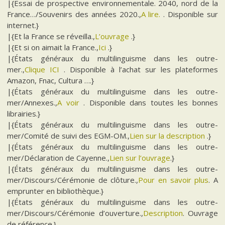
|{Essai de prospective environnementale. 2040, nord de la
France…/Souvenirs des années 2020.,
A lire.
. Disponible sur
internet.}
|{Et la France se réveilla.,
L’ouvrage
.}
|{Et si on aimait la France.,
Ici
.}
|{États généraux du multilinguisme dans les outre-
mer.,
Clique ICI
. Disponible à l’achat sur les plateformes
Amazon, Fnac, Cultura ….}
|{États généraux du multilinguisme dans les outre-
mer/Annexes.,
A voir
. Disponible dans toutes les bonnes
librairies.}
|{États généraux du multilinguisme dans les outre-
mer/Comité de suivi des EGM-OM.,
Lien sur la description
.}
|{États généraux du multilinguisme dans les outre-
mer/Déclaration de Cayenne.,
Lien sur l’ouvrage
.}
|{États généraux du multilinguisme dans les outre-
mer/Discours/Cérémonie de clôture.,
Pour en savoir plus
. A
emprunter en bibliothèque.}
|{États généraux du multilinguisme dans les outre-
mer/Discours/Cérémonie d’ouverture.,
Description
. Ouvrage
de référence.}