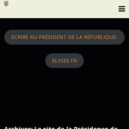
Skip
to
content
ECRIRE AU PRÉSIDENT DE LA RÉPUBLIQUE.
ELYSEE.FR
Archives: Le site de la Présidence de