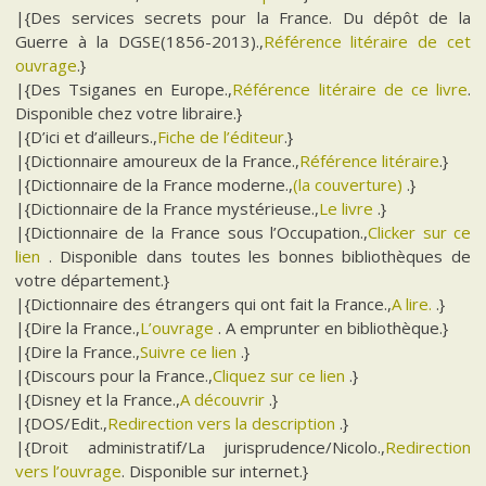
|{Des services secrets pour la France. Du dépôt de la
Guerre à la DGSE(1856-2013).,
Référence litéraire de cet
ouvrage
.}
|{Des Tsiganes en Europe.,
Référence litéraire de ce livre
.
Disponible chez votre libraire.}
|{D’ici et d’ailleurs.,
Fiche de l’éditeur
.}
|{Dictionnaire amoureux de la France.,
Référence litéraire
.}
|{Dictionnaire de la France moderne.,
(la couverture)
.}
|{Dictionnaire de la France mystérieuse.,
Le livre
.}
|{Dictionnaire de la France sous l’Occupation.,
Clicker sur ce
lien
. Disponible dans toutes les bonnes bibliothèques de
votre département.}
|{Dictionnaire des étrangers qui ont fait la France.,
A lire.
.}
|{Dire la France.,
L’ouvrage
. A emprunter en bibliothèque.}
|{Dire la France.,
Suivre ce lien
.}
|{Discours pour la France.,
Cliquez sur ce lien
.}
|{Disney et la France.,
A découvrir
.}
|{DOS/Edit.,
Redirection vers la description
.}
|{Droit administratif/La jurisprudence/Nicolo.,
Redirection
vers l’ouvrage
. Disponible sur internet.}