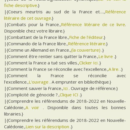
fiche descriptive
.}
|{Coeurs meurtris au sud de la France et….,
Référence
litéraire de cet ouvrage
.}
|{Combats pour la France.,
Référence litéraire de ce livre
.
Disponible chez votre libraire.}
|{Combattant de la France libre.,
Fiche de l’éditeur
.}
|{Commando de la France libre.,
Référence litéraire
.}
|{Comme un Allemand en France.,
(la couverture)
.}
|{Comment être rentier sans quitter la France.,
Le livre
.}
|{Comment la France a tué ses villes.,
Clicker Ici
.}
|{Comment la France se réconcilie avec l’excellence.,
A lire.
.}
|{Comment la France se réconcilie avec
l’excellence.,
L’ouvrage
. A emprunter en bibliothèque.}
|{Comment sauver la France.,
Ici
. Ouvrage de référence.}
|{Complicité de génocide ?.,
Clique ICI
.}
|{Comprendre les référendums de 2018-2022 en Nouvelle-
Calédonie.,
A voir
. Disponible dans toutes les bonnes
librairies.}
|{Comprendre les référendums de 2018-2022 en Nouvelle-
Calédonie.,
Lien sur la description
.}