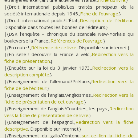
étrangères exerçant une activité en France.,
Fiche du livre
.}
|{Droit international public/Les traités principaux de la
société internationale depuis 1945.,
Fiche de l’ouvrage
.}
|{Droit international public/L’État.,
Description de l’éditeur
.
Disponible dans toutes les bonnes de l’éditeurs.}
|{DSK l’enquête – chronique du scandale New-Yorkais qui
bouleverse la France.,
Références de l’ouvrage
.}
|{En route !.,
Référence de ce livre
. Disponible sur internet.}
|{En selle ! découvrir la France à vélo.,
Redirection vers la
fiche de présentation
.}
|{Enquête sur la loi du 3 janvier 1973.,
Redirection vers la
description complète
.}
|{Enseignement de l’allemand/Préface.,
Redirection vers la
fiche de de l’éditeur
.}
|{Enseignement de l’anglais/Anglicismes.,
Redirection vers la
fiche de présentation de cet ouvrage
.}
|{Enseignement de l’anglais/Countries, les pays.,
Redirection
vers la fiche de présentation de ce livre
.}
|{Enseignement de l’espagnol.,
Redirection vers la fiche
descriptive
. Disponible sur internet.}
|{Enseignement du gallo/Contenu.,
sur ce lien la fiche de