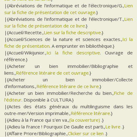
|{Abréviations de l’informatique et de l’électronique/G.,
Lien
sur la fiche de présentation de cet ouvrage
.}
|{Abréviations de l’informatique et de l’électronique/T.,
Lien
sur la fiche de présentation de ce livre
.}
|{Accueil/Recette.,
Lien sur la fiche descriptive
.}
|{Accueil/Sciences de la nature et sciences exactes.,
Ici la
fiche de présentation
. A emprunter en bibliothèque.}
|{Accueil/Wikijunior.,
Ici la fiche descriptive
. Ouvrage de
référence.}
|{Acheter un bien immobilier/Bibliographie et
liens.,
Référence litéraire de cet ouvrage
.}
|{Acheter un bien immobilier/Collecte
d’informations.,
Référence litéraire de ce livre
.}
|{Acheter un bien immobilier/Recherche du bien.,
Fiche de
l’éditeur
. Disponible à CULTURA.}
|{Actes des états généraux du multilinguisme dans les
outre-mer/Version imprimable.,
Référence litéraire
.}
|{Adieu à la France qui s’en va.,
(la couverture)
.}
|{Adieu la France ! Pourquoi De Gaulle est parti.,
Le livre
.}
|{Affaire Priore/Bibliographie.,
Clicker sur ce lien
.}