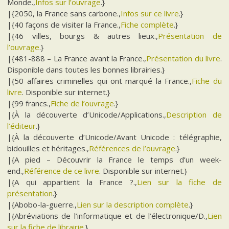
Monde.,
Infos sur l’ouvrage
.}
|{2050, la France sans carbone.,
Infos sur ce livre
.}
|{40 façons de visiter la France.,
Fiche complète
.}
|{46 villes, bourgs & autres lieux.,
Présentation de
l’ouvrage
.}
|{481-888 – La France avant la France.,
Présentation du livre
.
Disponible dans toutes les bonnes librairies.}
|{50 affaires criminelles qui ont marqué la France.,
Fiche du
livre
. Disponible sur internet.}
|{99 francs.,
Fiche de l’ouvrage
.}
|{À la découverte d’Unicode/Applications.,
Description de
l’éditeur
.}
|{À la découverte d’Unicode/Avant Unicode : télégraphie,
bidouilles et héritages.,
Références de l’ouvrage
.}
|{A pied – Découvrir la France le temps d’un week-
end.,
Référence de ce livre
. Disponible sur internet.}
|{A qui appartient la France ?.,
Lien sur la fiche de
présentation
.}
|{Abobo-la-guerre.,
Lien sur la description complète
.}
|{Abréviations de l’informatique et de l’électronique/D.,
Lien
sur la fiche de librairie
.}