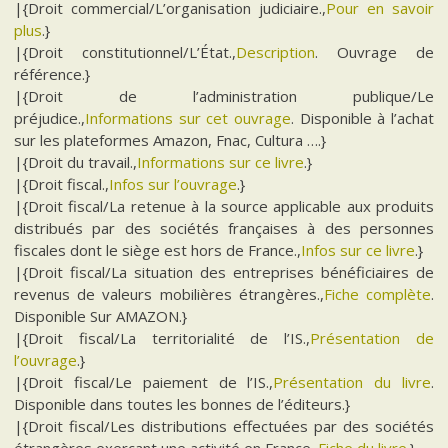
|{Droit commercial/L’organisation judiciaire.,
Pour en savoir
plus
.}
|{Droit constitutionnel/L’État.,
Description
. Ouvrage de
référence.}
|{Droit de l’administration publique/Le
préjudice.,
Informations sur cet ouvrage
. Disponible à l’achat
sur les plateformes Amazon, Fnac, Cultura ….}
|{Droit du travail.,
Informations sur ce livre
.}
|{Droit fiscal.,
Infos sur l’ouvrage
.}
|{Droit fiscal/La retenue à la source applicable aux produits
distribués par des sociétés françaises à des personnes
fiscales dont le siège est hors de France.,
Infos sur ce livre
.}
|{Droit fiscal/La situation des entreprises bénéficiaires de
revenus de valeurs mobilières étrangères.,
Fiche complète
.
Disponible Sur AMAZON.}
|{Droit fiscal/La territorialité de l’IS.,
Présentation de
l’ouvrage
.}
|{Droit fiscal/Le paiement de l’IS.,
Présentation du livre
.
Disponible dans toutes les bonnes de l’éditeurs.}
|{Droit fiscal/Les distributions effectuées par des sociétés