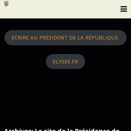
Skip
to
content
ECRIRE AU PRÉSIDENT DE LA RÉPUBLIQUE.
ELYSEE.FR
Archives: Le site de la Présidence de