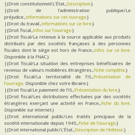
|{Droit constitutionnel/L’État.,
Description
.}
|{Droit de l’administration publique/Le
préjudice.,
Informations sur cet ouvrage
.}
|{Droit du travail.,
Informations sur ce livre
.}
|{Droit fiscal.,
Infos sur l’ouvrage
.}
|{Droit fiscal/La retenue à la source applicable aux produits
distribués par des sociétés françaises à des personnes
fiscales dont le siège est hors de France.,
Infos sur ce livre
.
Disponible à la FNAC.}
|{Droit fiscal/La situation des entreprises bénéficiaires de
revenus de valeurs mobilières étrangères.,
Fiche complète
.}
|{Droit fiscal/La territorialité de l’IS.,
Présentation de
l’ouvrage
. Disponible chez votre libraire.}
|{Droit fiscal/Le paiement de l’IS.,
Présentation du livre
.}
|{Droit fiscal/Les distributions effectuées par des sociétés
étrangères exerçant une activité en France.,
Fiche du livre
.
Disponible sur internet.}
|{Droit international public/Les traités principaux de la
société internationale depuis 1945.,
Fiche de l’ouvrage
.}
|{Droit international public/L’État.,
Description de l’éditeur
.}