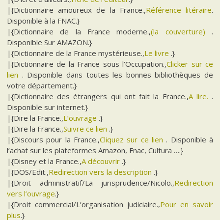
|{Dictionnaire amoureux de la France.,
Référence litéraire
.
Disponible à la FNAC.}
|{Dictionnaire de la France moderne.,
(la couverture)
.
Disponible Sur AMAZON.}
|{Dictionnaire de la France mystérieuse.,
Le livre
.}
|{Dictionnaire de la France sous l’Occupation.,
Clicker sur ce
lien
. Disponible dans toutes les bonnes bibliothèques de
votre département.}
|{Dictionnaire des étrangers qui ont fait la France.,
A lire.
.
Disponible sur internet.}
|{Dire la France.,
L’ouvrage
.}
|{Dire la France.,
Suivre ce lien
.}
|{Discours pour la France.,
Cliquez sur ce lien
. Disponible à
l’achat sur les plateformes Amazon, Fnac, Cultura ….}
|{Disney et la France.,
A découvrir
.}
|{DOS/Edit.,
Redirection vers la description
.}
|{Droit administratif/La jurisprudence/Nicolo.,
Redirection
vers l’ouvrage
.}
|{Droit commercial/L’organisation judiciaire.,
Pour en savoir
plus
.}