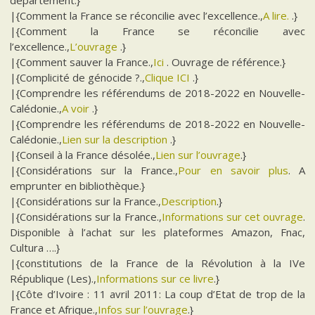
|{Comment la France se réconcilie avec l’excellence.,
A lire.
.}
|{Comment la France se réconcilie avec
l’excellence.,
L’ouvrage
.}
|{Comment sauver la France.,
Ici
. Ouvrage de référence.}
|{Complicité de génocide ?.,
Clique ICI
.}
|{Comprendre les référendums de 2018-2022 en Nouvelle-
Calédonie.,
A voir
.}
|{Comprendre les référendums de 2018-2022 en Nouvelle-
Calédonie.,
Lien sur la description
.}
|{Conseil à la France désolée.,
Lien sur l’ouvrage
.}
|{Considérations sur la France.,
Pour en savoir plus
. A
emprunter en bibliothèque.}
|{Considérations sur la France.,
Description
.}
|{Considérations sur la France.,
Informations sur cet ouvrage
.
Disponible à l’achat sur les plateformes Amazon, Fnac,
Cultura ….}
|{constitutions de la France de la Révolution à la IVe
République (Les).,
Informations sur ce livre
.}
|{Côte d’Ivoire : 11 avril 2011: La coup d’Etat de trop de la
France et Afrique.,
Infos sur l’ouvrage
.}