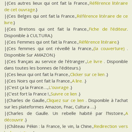
|{Ces autres lieux qui ont fait la France.,
Référence litéraire
de cet ouvrage
.}
|{Ces Belges qui ont fait la France.,
Référence litéraire de ce
livre
.}
|{Ces Bretons qui ont fait la France.,
Fiche de l’éditeur
.
Disponible à CULTURA.}
|{Ces Femmes qui ont fait la France.,
Référence litéraire
.}
|{Ces femmes qui ont réveillé la France.,
(la couverture)
.
Disponible Sur AMAZON.}
|{Ces français au service de l’étranger.,
Le livre
. Disponible
dans toutes les bonnes de l’éditeurs.}
|{Ces lieux qui ont fait la France.,
Clicker sur ce lien
.}
|{Ces Noirs qui ont fait la France.,
A lire.
.}
|{C’est ça la France….,
L’ouvrage
.}
|{C’est fort la France !.,
Suivre ce lien
.}
|{Charles de Gaulle.,
Cliquez sur ce lien
. Disponible à l’achat
sur les plateformes Amazon, Fnac, Cultura ….}
|{Charles de Gaulle. Un rebelle habité par l’histoire.,
A
découvrir
.}
|{Château Pékin : la France, le vin, la Chine.,
Redirection vers