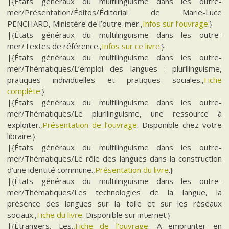
|{États généraux du multilinguisme dans les outre-
mer/Présentation/Éditos/Éditorial de Marie-Luce
PENCHARD, Ministère de l’outre-mer.,
Infos sur l’ouvrage
.}
|{États généraux du multilinguisme dans les outre-
mer/Textes de référence.,
Infos sur ce livre
.}
|{États généraux du multilinguisme dans les outre-
mer/Thématiques/L’emploi des langues : plurilinguisme,
pratiques individuelles et pratiques sociales.,
Fiche
complète
.}
|{États généraux du multilinguisme dans les outre-
mer/Thématiques/Le plurilinguisme, une ressource à
exploiter.,
Présentation de l’ouvrage
. Disponible chez votre
libraire.}
|{États généraux du multilinguisme dans les outre-
mer/Thématiques/Le rôle des langues dans la construction
d’une identité commune.,
Présentation du livre
.}
|{États généraux du multilinguisme dans les outre-
mer/Thématiques/Les technologies de la langue, la
présence des langues sur la toile et sur les réseaux
sociaux.,
Fiche du livre
. Disponible sur internet.}
|{Étrangers, Les.,
Fiche de l’ouvrage
. A emprunter en