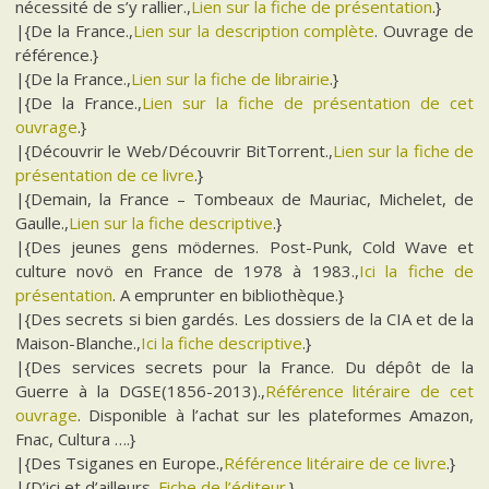
nécessité de s’y rallier.,
Lien sur la fiche de présentation
.}
|{De la France.,
Lien sur la description complète
. Ouvrage de
référence.}
|{De la France.,
Lien sur la fiche de librairie
.}
|{De la France.,
Lien sur la fiche de présentation de cet
ouvrage
.}
|{Découvrir le Web/Découvrir BitTorrent.,
Lien sur la fiche de
présentation de ce livre
.}
|{Demain, la France – Tombeaux de Mauriac, Michelet, de
Gaulle.,
Lien sur la fiche descriptive
.}
|{Des jeunes gens mödernes. Post-Punk, Cold Wave et
culture novö en France de 1978 à 1983.,
Ici la fiche de
présentation
. A emprunter en bibliothèque.}
|{Des secrets si bien gardés. Les dossiers de la CIA et de la
Maison-Blanche.,
Ici la fiche descriptive
.}
|{Des services secrets pour la France. Du dépôt de la
Guerre à la DGSE(1856-2013).,
Référence litéraire de cet
ouvrage
. Disponible à l’achat sur les plateformes Amazon,
Fnac, Cultura ….}
|{Des Tsiganes en Europe.,
Référence litéraire de ce livre
.}
|{D’ici et d’ailleurs.,
Fiche de l’éditeur
.}