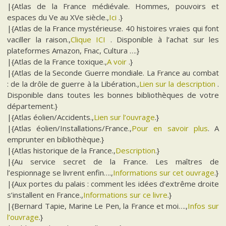
|{Atlas de la France médiévale. Hommes, pouvoirs et
espaces du Ve au XVe siècle.,
Ici
.}
|{Atlas de la France mystérieuse. 40 histoires vraies qui font
vaciller la raison.,
Clique ICI
. Disponible à l’achat sur les
plateformes Amazon, Fnac, Cultura ….}
|{Atlas de la France toxique.,
A voir
.}
|{Atlas de la Seconde Guerre mondiale. La France au combat
: de la drôle de guerre à la Libération.,
Lien sur la description
.
Disponible dans toutes les bonnes bibliothèques de votre
département.}
|{Atlas éolien/Accidents.,
Lien sur l’ouvrage
.}
|{Atlas éolien/Installations/France.,
Pour en savoir plus
. A
emprunter en bibliothèque.}
|{Atlas historique de la France.,
Description
.}
|{Au service secret de la France. Les maîtres de
l’espionnage se livrent enfin….,
Informations sur cet ouvrage
.}
|{Aux portes du palais : comment les idées d’extrême droite
s’installent en France.,
Informations sur ce livre
.}
|{Bernard Tapie, Marine Le Pen, la France et moi….,
Infos sur
l’ouvrage
.}