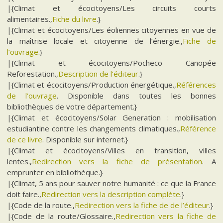
|{Climat et écocitoyens/Les circuits courts
alimentaires.,
Fiche du livre
.}
|{Climat et écocitoyens/Les éoliennes citoyennes en vue de
la maîtrise locale et citoyenne de l’énergie.,
Fiche de
l’ouvrage
.}
|{Climat et écocitoyens/Pocheco Canopée
Reforestation.,
Description de l’éditeur
.}
|{Climat et écocitoyens/Production énergétique.,
Références
de l’ouvrage
. Disponible dans toutes les bonnes
bibliothèques de votre département.}
|{Climat et écocitoyens/Solar Generation : mobilisation
estudiantine contre les changements climatiques.,
Référence
de ce livre
. Disponible sur internet.}
|{Climat et écocitoyens/Villes en transition, villes
lentes.,
Redirection vers la fiche de présentation
. A
emprunter en bibliothèque.}
|{Climat, 5 ans pour sauver notre humanité : ce que la France
doit faire.,
Redirection vers la description complète
.}
|{Code de la route.,
Redirection vers la fiche de de l’éditeur
.}
|{Code de la route/Glossaire.,
Redirection vers la fiche de