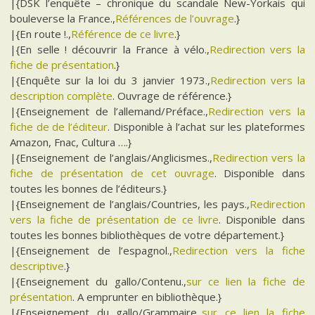
|{DSK l’enquête – chronique du scandale New-Yorkais qui
bouleverse la France.,
Références de l’ouvrage
.}
|{En route !.,
Référence de ce livre
.}
|{En selle ! découvrir la France à vélo.,
Redirection vers la
fiche de présentation
.}
|{Enquête sur la loi du 3 janvier 1973.,
Redirection vers la
description complète
. Ouvrage de référence.}
|{Enseignement de l’allemand/Préface.,
Redirection vers la
fiche de de l’éditeur
. Disponible à l’achat sur les plateformes
Amazon, Fnac, Cultura ….}
|{Enseignement de l’anglais/Anglicismes.,
Redirection vers la
fiche de présentation de cet ouvrage
. Disponible dans
toutes les bonnes de l’éditeurs.}
|{Enseignement de l’anglais/Countries, les pays.,
Redirection
vers la fiche de présentation de ce livre
. Disponible dans
toutes les bonnes bibliothèques de votre département.}
|{Enseignement de l’espagnol.,
Redirection vers la fiche
descriptive
.}
|{Enseignement du gallo/Contenu.,
sur ce lien la fiche de
présentation
. A emprunter en bibliothèque.}
|{Enseignement du gallo/Grammaire.,
sur ce lien la fiche