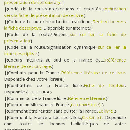
présentation de cet ouvrage
.}
|{Code de la route/Intersections et priorités.,
Redirection
vers la fiche de présentation de ce livre
.}
|{Code de la route/Introduction historique.,
Redirection vers
la fiche descriptive
. Disponible sur internet.}
|{Code de la route/Piétons.,
sur ce lien la fiche de
présentation
.}
|{Code de la route/Signalisation dynamique.,
sur ce lien la
fiche descriptive
.}
|{Coeurs meurtris au sud de la France et….,
Référence
litéraire de cet ouvrage
.}
|{Combats pour la France.,
Référence litéraire de ce livre
.
Disponible chez votre libraire.}
|{Combattant de la France libre.,
Fiche de l’éditeur
.
Disponible à CULTURA.}
|{Commando de la France libre.,
Référence litéraire
.}
|{Comme un Allemand en France.,
(la couverture)
.}
|{Comment être rentier sans quitter la France.,
Le livre
.}
|{Comment la France a tué ses villes.,
Clicker Ici
. Disponible
dans toutes les bonnes bibliothèques de votre
département.}