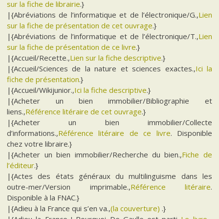
sur la fiche de librairie
.}
|{Abréviations de l’informatique et de l’électronique/G.,
Lien
sur la fiche de présentation de cet ouvrage
.}
|{Abréviations de l’informatique et de l’électronique/T.,
Lien
sur la fiche de présentation de ce livre
.}
|{Accueil/Recette.,
Lien sur la fiche descriptive
.}
|{Accueil/Sciences de la nature et sciences exactes.,
Ici la
fiche de présentation
.}
|{Accueil/Wikijunior.,
Ici la fiche descriptive
.}
|{Acheter un bien immobilier/Bibliographie et
liens.,
Référence litéraire de cet ouvrage
.}
|{Acheter un bien immobilier/Collecte
d’informations.,
Référence litéraire de ce livre
. Disponible
chez votre libraire.}
|{Acheter un bien immobilier/Recherche du bien.,
Fiche de
l’éditeur
.}
|{Actes des états généraux du multilinguisme dans les
outre-mer/Version imprimable.,
Référence litéraire
.
Disponible à la FNAC.}
|{Adieu à la France qui s’en va.,
(la couverture)
.}
|{Adieu la France ! Pourquoi De Gaulle est parti.,
Le livre
.