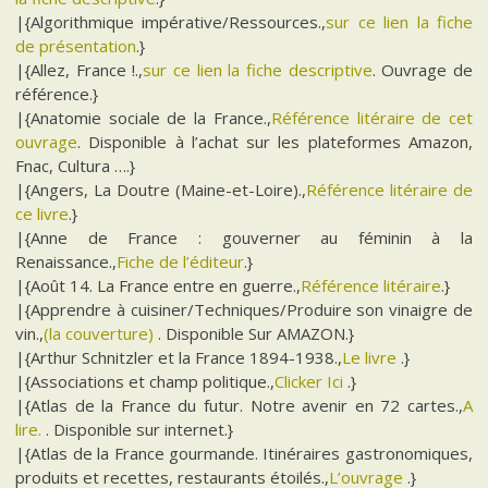
|{Algorithmique impérative/Ressources.,
sur ce lien la fiche
de présentation
.}
|{Allez, France !.,
sur ce lien la fiche descriptive
. Ouvrage de
référence.}
|{Anatomie sociale de la France.,
Référence litéraire de cet
ouvrage
. Disponible à l’achat sur les plateformes Amazon,
Fnac, Cultura ….}
|{Angers, La Doutre (Maine-et-Loire).,
Référence litéraire de
ce livre
.}
|{Anne de France : gouverner au féminin à la
Renaissance.,
Fiche de l’éditeur
.}
|{Août 14. La France entre en guerre.,
Référence litéraire
.}
|{Apprendre à cuisiner/Techniques/Produire son vinaigre de
vin.,
(la couverture)
. Disponible Sur AMAZON.}
|{Arthur Schnitzler et la France 1894-1938.,
Le livre
.}
|{Associations et champ politique.,
Clicker Ici
.}
|{Atlas de la France du futur. Notre avenir en 72 cartes.,
A
lire.
. Disponible sur internet.}
|{Atlas de la France gourmande. Itinéraires gastronomiques,
produits et recettes, restaurants étoilés.,
L’ouvrage
.}