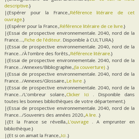
descriptive
.}
|{Espérer pour la France.,
Référence litéraire de cet
ouvrage
.}
|{Espérer pour la France.,
Référence litéraire de ce livre
.}
|{Essai de prospective environnementale. 2040, nord de la
France….,
Fiche de l’éditeur
. Disponible à CULTURA.}
|{Essai de prospective environnementale. 2040, nord de la
France…/À l’ombre des forêts.,
Référence litéraire
.}
|{Essai de prospective environnementale. 2040, nord de la
France…/Annexes/Bibliographie.,
(la couverture)
.}
|{Essai de prospective environnementale. 2040, nord de la
France…/Annexes/Glossaire.,
Le livre
.}
|{Essai de prospective environnementale. 2040, nord de la
France…/L’ombreur solaire.,
Clicker Ici
. Disponible dans
toutes les bonnes bibliothèques de votre département.}
|{Essai de prospective environnementale. 2040, nord de la
France…/Souvenirs des années 2020.,
A lire.
.}
|{Et la France se réveilla.,
L’ouvrage
. A emprunter en
bibliothèque.}
|{Et si on aimait la France.,
Ici
.}