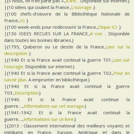
|{« Nous, on n’en parle pas ».,
A lire.
. Disponible sur internet.}
|{10 idées qui coulent la France.,
L’ouvrage
.}
|{100 chefs-d’oeuvre de la Bibliothèque Nationale de
France.,
Ici
.}
|{100 week-ends pour redécouvrir la France.,
Clique ICI
.}
|{150 IDEES RECUES SUR LA FRANCE.,
A voir
. Disponible
dans toutes les bonnes librairies.}
|{1795, Quiberon ou Le destin de la France.,
Lien sur la
description
.}
|{1940 Et si la France avait continué la guerre T01.,
Lien sur
l’ouvrage
. Disponible sur internet.}
|{1940 Et si la France avait continué la guerre T02.,
Pour en
savoir plus
. A emprunter en bibliothèque.}
|{1940 Et si la France avait continué la guerre
T03.,
Description
.}
|{1940. Et si la France avait continue la
guerre….,
Informations sur cet ouvrage
.}
|{1941-1942. Et si la France avait continué la
guerre….,
Informations sur ce livre
.}
|{2013 : Classement international des meilleurs voyants et
médiums en France, Europe, Amérique et dans le