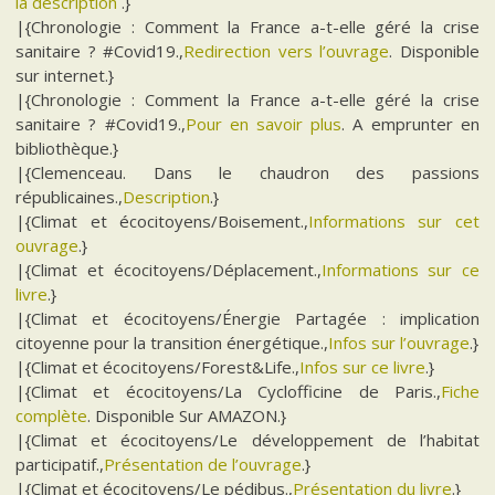
la description
.}
|{Chronologie : Comment la France a-t-elle géré la crise
sanitaire ? #Covid19.,
Redirection vers l’ouvrage
. Disponible
sur internet.}
|{Chronologie : Comment la France a-t-elle géré la crise
sanitaire ? #Covid19.,
Pour en savoir plus
. A emprunter en
bibliothèque.}
|{Clemenceau. Dans le chaudron des passions
républicaines.,
Description
.}
|{Climat et écocitoyens/Boisement.,
Informations sur cet
ouvrage
.}
|{Climat et écocitoyens/Déplacement.,
Informations sur ce
livre
.}
|{Climat et écocitoyens/Énergie Partagée : implication
citoyenne pour la transition énergétique.,
Infos sur l’ouvrage
.}
|{Climat et écocitoyens/Forest&Life.,
Infos sur ce livre
.}
|{Climat et écocitoyens/La Cyclofficine de Paris.,
Fiche
complète
. Disponible Sur AMAZON.}
|{Climat et écocitoyens/Le développement de l’habitat
participatif.,
Présentation de l’ouvrage
.}
|{Climat et écocitoyens/Le pédibus.,
Présentation du livre
.}