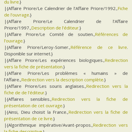
du livre
.}
|{Affaire Priore/Le Calendrier de l’Affaire Priore/1992.,
Fiche
de l’ouvrage
.}
|{Affaire Priore/Le Calendrier de l’Affaire
Priore/1997.,
Description de l’éditeur
.}
|{Affaire Priore/Le Comité de soutien.,
Références de
l’ouvrage
.}
|{Affaire Priore/Leroy-Somer.,
Référence de ce livre
.
Disponible sur internet.}
|{Affaire Priore/Les expériences biologiques.,
Redirection
vers la fiche de présentation
.}
|{Affaire Priore/Les problèmes « humains » de
l’Affaire.,
Redirection vers la description complète
.}
|{Affaire Priore/Les souris anglaises.,
Redirection vers la
fiche de de l’éditeur
.}
|{Affaires sensibles.,
Redirection vers la fiche de
présentation de cet ouvrage
.}
|{Ainsi, Dieu choisit la France.,
Redirection vers la fiche de
présentation de ce livre
.}
|{Algorithmique impérative/Avant-propos.,
Redirection vers
la fiche descriptive
.}