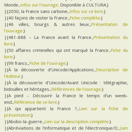
Monde.,
Infos sur l’ouvrage
. Disponible à CULTURA.}
|{2050, la France sans carbone.,
Infos sur ce livre
.}
|{40 façons de visiter la France.,
Fiche complète
.}
|{46 villes, bourgs & autres lieux.,
Présentation de
l’ouvrage
.}
|{481-888 – La France avant la France.,
Présentation du
livre
.}
|{50 affaires criminelles qui ont marqué la France.,
Fiche du
livre
.}
|{99 francs.,
Fiche de l’ouvrage
.}
|{À la découverte d’Unicode/Applications.,
Description de
l’éditeur
.}
|{À la découverte d’Unicode/Avant Unicode : télégraphie,
bidouilles et héritages.,
Références de l’ouvrage
.}
|{A pied – Découvrir la France le temps d’un week-
end.,
Référence de ce livre
.}
|{A qui appartient la France ?.,
Lien sur la fiche de
présentation
.}
|{Abobo-la-guerre.,
Lien sur la description complète
.}
|{Abréviations de l’informatique et de l’électronique/D.,
Lien