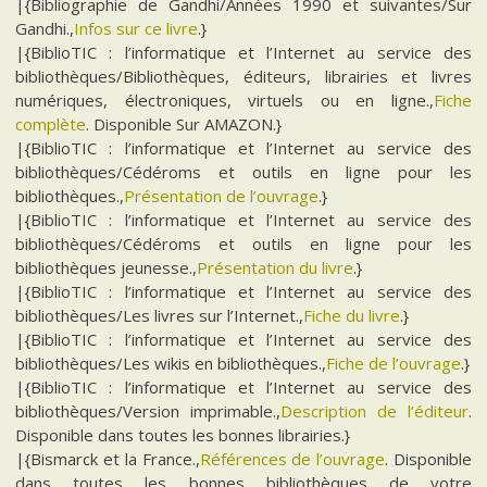
|{Bibliographie de Gandhi/Années 1990 et suivantes/Sur
Gandhi.,
Infos sur ce livre
.}
|{BiblioTIC : l’informatique et l’Internet au service des
bibliothèques/Bibliothèques, éditeurs, librairies et livres
numériques, électroniques, virtuels ou en ligne.,
Fiche
complète
. Disponible Sur AMAZON.}
|{BiblioTIC : l’informatique et l’Internet au service des
bibliothèques/Cédéroms et outils en ligne pour les
bibliothèques.,
Présentation de l’ouvrage
.}
|{BiblioTIC : l’informatique et l’Internet au service des
bibliothèques/Cédéroms et outils en ligne pour les
bibliothèques jeunesse.,
Présentation du livre
.}
|{BiblioTIC : l’informatique et l’Internet au service des
bibliothèques/Les livres sur l’Internet.,
Fiche du livre
.}
|{BiblioTIC : l’informatique et l’Internet au service des
bibliothèques/Les wikis en bibliothèques.,
Fiche de l’ouvrage
.}
|{BiblioTIC : l’informatique et l’Internet au service des
bibliothèques/Version imprimable.,
Description de l’éditeur
.
Disponible dans toutes les bonnes librairies.}
|{Bismarck et la France.,
Références de l’ouvrage
. Disponible
dans toutes les bonnes bibliothèques de votre