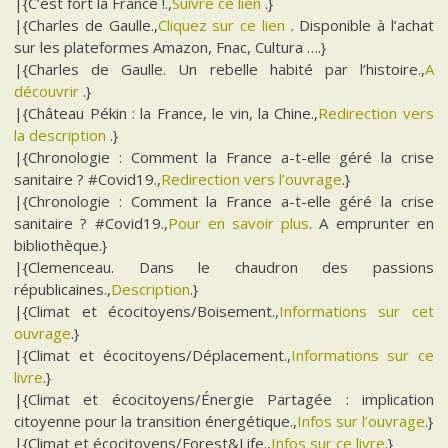
|{C’est fort la France !.,
Suivre ce lien
.}
|{Charles de Gaulle.,
Cliquez sur ce lien
. Disponible à l’achat
sur les plateformes Amazon, Fnac, Cultura ….}
|{Charles de Gaulle. Un rebelle habité par l’histoire.,
A
découvrir
.}
|{Château Pékin : la France, le vin, la Chine.,
Redirection vers
la description
.}
|{Chronologie : Comment la France a-t-elle géré la crise
sanitaire ? #Covid19.,
Redirection vers l’ouvrage
.}
|{Chronologie : Comment la France a-t-elle géré la crise
sanitaire ? #Covid19.,
Pour en savoir plus
. A emprunter en
bibliothèque.}
|{Clemenceau. Dans le chaudron des passions
républicaines.,
Description
.}
|{Climat et écocitoyens/Boisement.,
Informations sur cet
ouvrage
.}
|{Climat et écocitoyens/Déplacement.,
Informations sur ce
livre
.}
|{Climat et écocitoyens/Énergie Partagée : implication
citoyenne pour la transition énergétique.,
Infos sur l’ouvrage
.}
|{Climat et écocitoyens/Forest&Life.,
Infos sur ce livre
.}