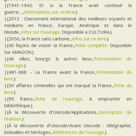
|{1941-1942. Et si la France avait continué la
guerre….,
Informations sur ce livre
.}
|{2013 : Classement international des meilleurs voyants et
médiums en France, Europe, Amérique et dans le
Monde.,
Infos sur l’ouvrage
. Disponible à CULTURA.}
|{2050, la France sans carbone.,
Infos sur ce livre
.}
|{40 façons de visiter la France.,
Fiche complète
. Disponible
Sur AMAZON.}
|{46 villes, bourgs & autres lieux.,
Présentation de
l’ouvrage
.}
|{481-888 – La France avant la France.,
Présentation du
livre
.}
|{50 affaires criminelles qui ont marqué la France.,
Fiche du
livre
.}
|{99 francs.,
Fiche de l’ouvrage
. A emprunter en
bibliothèque.}
|{À la découverte d’Unicode/Applications.,
Description de
l’éditeur
.}
|{À la découverte d’Unicode/Avant Unicode : télégraphie,
bidouilles et héritages.,
Références de l’ouvrage
.}