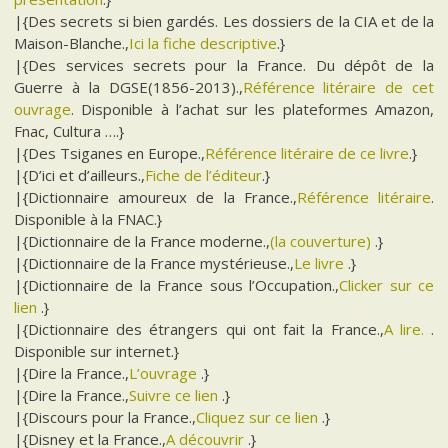
|{Des secrets si bien gardés. Les dossiers de la CIA et de la
Maison-Blanche.,
Ici la fiche descriptive
.}
|{Des services secrets pour la France. Du dépôt de la
Guerre à la DGSE(1856-2013).,
Référence litéraire de cet
ouvrage
. Disponible à l’achat sur les plateformes Amazon,
Fnac, Cultura ….}
|{Des Tsiganes en Europe.,
Référence litéraire de ce livre
.}
|{D’ici et d’ailleurs.,
Fiche de l’éditeur
.}
|{Dictionnaire amoureux de la France.,
Référence litéraire
.
Disponible à la FNAC.}
|{Dictionnaire de la France moderne.,
(la couverture)
.}
|{Dictionnaire de la France mystérieuse.,
Le livre
.}
|{Dictionnaire de la France sous l’Occupation.,
Clicker sur ce
lien
.}
|{Dictionnaire des étrangers qui ont fait la France.,
A lire.
.
Disponible sur internet.}
|{Dire la France.,
L’ouvrage
.}
|{Dire la France.,
Suivre ce lien
.}
|{Discours pour la France.,
Cliquez sur ce lien
.}
|{Disney et la France.,
A découvrir
.}