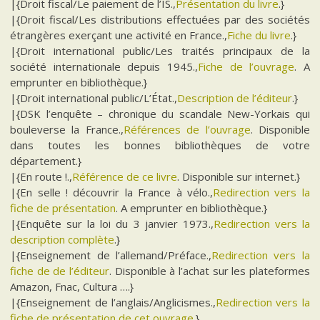
|{Droit fiscal/Le paiement de l’IS.,
Présentation du livre
.}
|{Droit fiscal/Les distributions effectuées par des sociétés
étrangères exerçant une activité en France.,
Fiche du livre
.}
|{Droit international public/Les traités principaux de la
société internationale depuis 1945.,
Fiche de l’ouvrage
. A
emprunter en bibliothèque.}
|{Droit international public/L’État.,
Description de l’éditeur
.}
|{DSK l’enquête – chronique du scandale New-Yorkais qui
bouleverse la France.,
Références de l’ouvrage
. Disponible
dans toutes les bonnes bibliothèques de votre
département.}
|{En route !.,
Référence de ce livre
. Disponible sur internet.}
|{En selle ! découvrir la France à vélo.,
Redirection vers la
fiche de présentation
. A emprunter en bibliothèque.}
|{Enquête sur la loi du 3 janvier 1973.,
Redirection vers la
description complète
.}
|{Enseignement de l’allemand/Préface.,
Redirection vers la
fiche de de l’éditeur
. Disponible à l’achat sur les plateformes
Amazon, Fnac, Cultura ….}
|{Enseignement de l’anglais/Anglicismes.,
Redirection vers la
fiche de présentation de cet ouvrage
.}