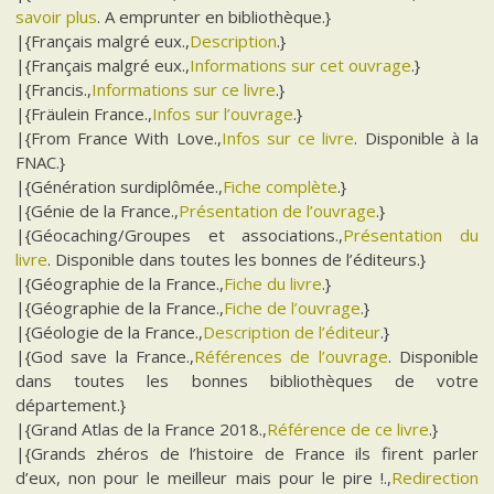
savoir plus
. A emprunter en bibliothèque.}
|{Français malgré eux.,
Description
.}
|{Français malgré eux.,
Informations sur cet ouvrage
.}
|{Francis.,
Informations sur ce livre
.}
|{Fräulein France.,
Infos sur l’ouvrage
.}
|{From France With Love.,
Infos sur ce livre
. Disponible à la
FNAC.}
|{Génération surdiplômée.,
Fiche complète
.}
|{Génie de la France.,
Présentation de l’ouvrage
.}
|{Géocaching/Groupes et associations.,
Présentation du
livre
. Disponible dans toutes les bonnes de l’éditeurs.}
|{Géographie de la France.,
Fiche du livre
.}
|{Géographie de la France.,
Fiche de l’ouvrage
.}
|{Géologie de la France.,
Description de l’éditeur
.}
|{God save la France.,
Références de l’ouvrage
. Disponible
dans toutes les bonnes bibliothèques de votre
département.}
|{Grand Atlas de la France 2018.,
Référence de ce livre
.}
|{Grands zhéros de l’histoire de France ils firent parler
d’eux, non pour le meilleur mais pour le pire !.,
Redirection