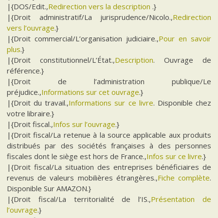
|{DOS/Edit.,
Redirection vers la description
.}
|{Droit administratif/La jurisprudence/Nicolo.,
Redirection
vers l’ouvrage
.}
|{Droit commercial/L’organisation judiciaire.,
Pour en savoir
plus
.}
|{Droit constitutionnel/L’État.,
Description
. Ouvrage de
référence.}
|{Droit de l’administration publique/Le
préjudice.,
Informations sur cet ouvrage
.}
|{Droit du travail.,
Informations sur ce livre
. Disponible chez
votre libraire.}
|{Droit fiscal.,
Infos sur l’ouvrage
.}
|{Droit fiscal/La retenue à la source applicable aux produits
distribués par des sociétés françaises à des personnes
fiscales dont le siège est hors de France.,
Infos sur ce livre
.}
|{Droit fiscal/La situation des entreprises bénéficiaires de
revenus de valeurs mobilières étrangères.,
Fiche complète
.
Disponible Sur AMAZON.}
|{Droit fiscal/La territorialité de l’IS.,
Présentation de
l’ouvrage
.}