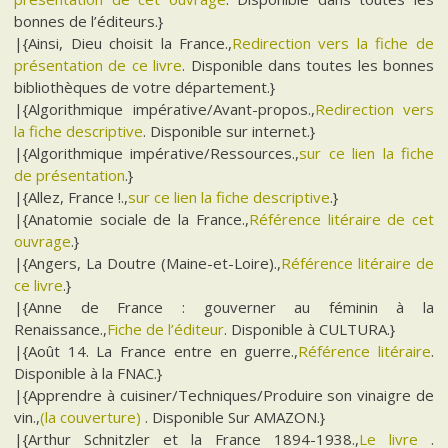
bonnes de l’éditeurs.}
|{Ainsi, Dieu choisit la France.,
Redirection vers la fiche de
présentation de ce livre
. Disponible dans toutes les bonnes
bibliothèques de votre département.}
|{Algorithmique impérative/Avant-propos.,
Redirection vers
la fiche descriptive
. Disponible sur internet.}
|{Algorithmique impérative/Ressources.,
sur ce lien la fiche
de présentation
.}
|{Allez, France !.,
sur ce lien la fiche descriptive
.}
|{Anatomie sociale de la France.,
Référence litéraire de cet
ouvrage
.}
|{Angers, La Doutre (Maine-et-Loire).,
Référence litéraire de
ce livre
.}
|{Anne de France : gouverner au féminin à la
Renaissance.,
Fiche de l’éditeur
. Disponible à CULTURA.}
|{Août 14. La France entre en guerre.,
Référence litéraire
.
Disponible à la FNAC.}
|{Apprendre à cuisiner/Techniques/Produire son vinaigre de
vin.,
(la couverture)
. Disponible Sur AMAZON.}
|{Arthur Schnitzler et la France 1894-1938.,
Le livre
.