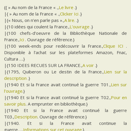
{{ » Au nom de la France « .,
Le livre
.}
|{ » Au nom de la France « .,
Clicker Ici
.}
|{« Nous, on n’en parle pas ».,
A lire.
.}
|{10 idées qui coulent la France.,
L’ouvrage
.}
|{100 chefs-d’oeuvre de la Bibliothèque Nationale de
France.,
Ici
. Ouvrage de référence.}
|{100 week-ends pour redécouvrir la France.,
Clique ICI
.
Disponible à l’achat sur les plateformes Amazon, Fnac,
Cultura ….}
|{150 IDEES RECUES SUR LA FRANCE.,
A voir
.}
|{1795, Quiberon ou Le destin de la France.,
Lien sur la
description
.}
|{1940 Et si la France avait continué la guerre T01.,
Lien sur
l’ouvrage
.}
|{1940 Et si la France avait continué la guerre T02.,
Pour en
savoir plus
. A emprunter en bibliothèque.}
|{1940 Et si la France avait continué la guerre
T03.,
Description
. Ouvrage de référence.}
|{1940. Et si la France avait continue la
guerre….,
Informations sur cet ouvrage
.}