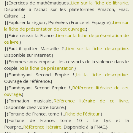
|{Exercices de mathématiques.,
Lien sur la fiche de librairie
.
Disponible à l’achat sur les plateformes Amazon, Fnac,
Cultura ….}
|{Explorer la région ; Pyrénées (France et Espagne).,
Lien sur
la fiche de présentation de cet ouvrage
.}
|{Faire réussir la France.,
Lien sur la fiche de présentation de
ce livre
.}
|{Faut-il quitter Marseille ?.,
Lien sur la fiche descriptive
.
Disponible sur internet.}
|{Femmes sous emprise : les ressorts de la violence dans le
couple.,
Ici la fiche de présentation
.}
|{Flamboyant Second Empire !.,
Ici la fiche descriptive
.
Ouvrage de référence.}
|{Flamboyant Second Empire !.,
Référence litéraire de cet
ouvrage
.}
|{Formation musicale.,
Référence litéraire de ce livre
.
Disponible chez votre libraire.}
|{Fortune de France, tome 1.,
Fiche de l’éditeur
.}
|{Fortune de France, tome 10 : Le Lys et la
Pourpre.,
Référence litéraire
. Disponible à la FNAC.}