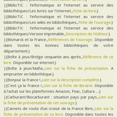
|{BiblioTIC : l’informatique et l’Internet au service des
bibliothèques/Les livres sur l’Internet.,
Fiche du livre
.}
|{BiblioTIC : l’informatique et l’Internet au service des
bibliothèques/Les wikis en bibliothèques.,
Fiche de l’ouvrage
.}
|{BiblioTIC : l’informatique et l’Internet au service des
bibliothèques/Version imprimable.,
Description de l’éditeur
.}
|{Bismarck et la France.,
Références de l’ouvrage
. Disponible
dans toutes les bonnes bibliothèques de votre
département.}
|{Boîte à jeux/Bridge cinquante ans après.,
Référence de ce
livre
. Disponible sur internet.}
|{Boîte à jeux/Mafia.,
Lien sur la fiche de présentation
. A
emprunter en bibliothèque.}
|{Bonjour la France !.,
Lien sur la description complète
.}
|{C’est ça la France !.,
Lien sur la fiche de librairie
. Disponible
à l’achat sur les plateformes Amazon, Fnac, Cultura ….}
|{Carburant/Biocarburant : situation pays par pays.,
Lien sur
la fiche de présentation de cet ouvrage
.}
|{Carnets de route d’un croisé de la France libre.,
Lien sur la
fiche de présentation de ce livre
. Disponible dans toutes les