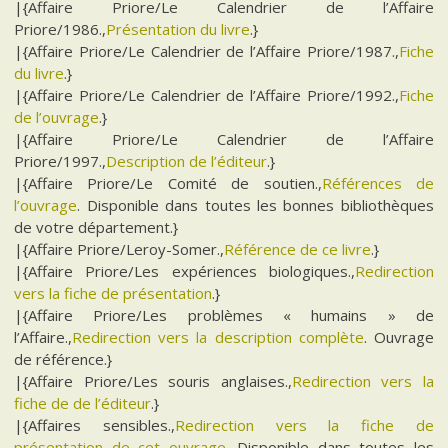
|{Affaire Priore/Le Calendrier de l’Affaire
Priore/1986.,
Présentation du livre
.}
|{Affaire Priore/Le Calendrier de l’Affaire Priore/1987.,
Fiche
du livre
.}
|{Affaire Priore/Le Calendrier de l’Affaire Priore/1992.,
Fiche
de l’ouvrage
.}
|{Affaire Priore/Le Calendrier de l’Affaire
Priore/1997.,
Description de l’éditeur
.}
|{Affaire Priore/Le Comité de soutien.,
Références de
l’ouvrage
. Disponible dans toutes les bonnes bibliothèques
de votre département.}
|{Affaire Priore/Leroy-Somer.,
Référence de ce livre
.}
|{Affaire Priore/Les expériences biologiques.,
Redirection
vers la fiche de présentation
.}
|{Affaire Priore/Les problèmes « humains » de
l’Affaire.,
Redirection vers la description complète
. Ouvrage
de référence.}
|{Affaire Priore/Les souris anglaises.,
Redirection vers la
fiche de de l’éditeur
.}
|{Affaires sensibles.,
Redirection vers la fiche de
présentation de cet ouvrage
. Disponible dans toutes les