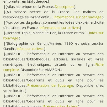
emprunter en bibliothèque.}
|{Atlas historique de la France.,
Description
.}
|{Au service secret de la France. Les maîtres de
l’espionnage se livrent enfin….,
Informations sur cet ouvrage
.}
|{Aux portes du palais : comment les idées d’extrême droite
s’installent en France.,
Informations sur ce livre
.}
|{Bernard Tapie, Marine Le Pen, la France et moi….,
Infos sur
l’ouvrage
.}
|{Bibliographie de Gandhi/Années 1990 et suivantes/Sur
Gandhi.,
Infos sur ce livre
.}
|{BiblioTIC : l’informatique et l’Internet au service des
bibliothèques/Bibliothèques, éditeurs, librairies et livres
numériques, électroniques, virtuels ou en ligne.,
Fiche
complète
. Disponible Sur AMAZON.}
|{BiblioTIC : l’informatique et l’Internet au service des
bibliothèques/Cédéroms et outils en ligne pour les
bibliothèques.,
Présentation de l’ouvrage
. Disponible chez
votre libraire.}
|{BiblioTIC : l’informatique et l’Internet au service des
bibliothèques/Cédéroms et outils en ligne pour les
bibliothèques jeunesse.,
Présentation du livre
.}