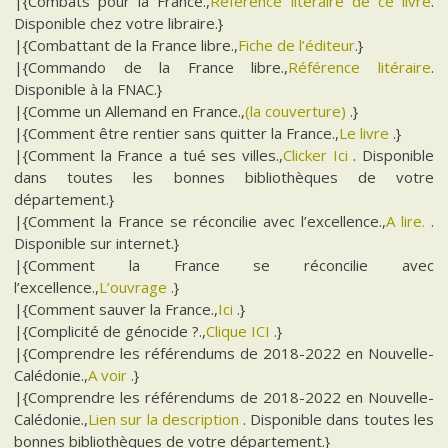
|{Combats pour la France.,
Référence litéraire de ce livre
.
Disponible chez votre libraire.}
|{Combattant de la France libre.,
Fiche de l’éditeur
.}
|{Commando de la France libre.,
Référence litéraire
.
Disponible à la FNAC.}
|{Comme un Allemand en France.,
(la couverture)
.}
|{Comment être rentier sans quitter la France.,
Le livre
.}
|{Comment la France a tué ses villes.,
Clicker Ici
. Disponible
dans toutes les bonnes bibliothèques de votre
département.}
|{Comment la France se réconcilie avec l’excellence.,
A lire.
.
Disponible sur internet.}
|{Comment la France se réconcilie avec
l’excellence.,
L’ouvrage
.}
|{Comment sauver la France.,
Ici
.}
|{Complicité de génocide ?.,
Clique ICI
.}
|{Comprendre les référendums de 2018-2022 en Nouvelle-
Calédonie.,
A voir
.}
|{Comprendre les référendums de 2018-2022 en Nouvelle-
Calédonie.,
Lien sur la description
. Disponible dans toutes les
bonnes bibliothèques de votre département.}