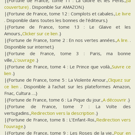
|{Fortune de France, tome 11 : La Gloire et les Périls.,
(la
couverture)
. Disponible Sur AMAZON.}
|{Fortune de France, tome 12 : Complots et cabales.,
Le livre
. Disponible dans toutes les bonnes de l’éditeurs.}
|{Fortune de France, tome 13 : Le Glaive et les
Amours.,
Clicker sur ce lien
.}
|{Fortune de France, tome 2 : En nos vertes années.,
A lire.
.
Disponible sur internet.}
|{Fortune de France, tome 3 : Paris, ma bonne
ville.,
L’ouvrage
.}
|{Fortune de France, tome 4 : Le Prince que voilà.,
Suivre ce
lien
.}
|{Fortune de France, tome 5 : La Violente Amour.,
Cliquez sur
ce lien
. Disponible à l’achat sur les plateformes Amazon,
Fnac, Cultura ….}
|{Fortune de France, tome 6 : La Pique du jour.,
A découvrir
.}
|{Fortune de France, tome 7 : La Volte des
vertugadins.,
Redirection vers la description
.}
|{Fortune de France, tome 8 : L’Enfant-Roi.,
Redirection vers
l’ouvrage
.}
|{Fortune de France, tome 9 : Les Roses de la vie.,
Pour en