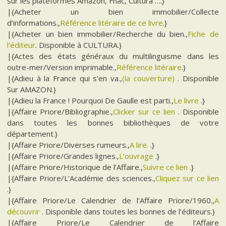
sur les plateformes Amazon, Fnac, Cultura ….}
|{Acheter un bien immobilier/Collecte
d’informations.,
Référence litéraire de ce livre
.}
|{Acheter un bien immobilier/Recherche du bien.,
Fiche de
l’éditeur
. Disponible à CULTURA.}
|{Actes des états généraux du multilinguisme dans les
outre-mer/Version imprimable.,
Référence litéraire
.}
|{Adieu à la France qui s’en va.,
(la couverture)
. Disponible
Sur AMAZON.}
|{Adieu la France ! Pourquoi De Gaulle est parti.,
Le livre
.}
|{Affaire Priore/Bibliographie.,
Clicker sur ce lien
. Disponible
dans toutes les bonnes bibliothèques de votre
département.}
|{Affaire Priore/Diverses rumeurs.,
A lire.
.}
|{Affaire Priore/Grandes lignes.,
L’ouvrage
.}
|{Affaire Priore/Historique de l’Affaire.,
Suivre ce lien
.}
|{Affaire Priore/L’Académie des sciences.,
Cliquez sur ce lien
.}
|{Affaire Priore/Le Calendrier de l’Affaire Priore/1960.,
A
découvrir
. Disponible dans toutes les bonnes de l’éditeurs.}
|{Affaire Priore/Le Calendrier de l’Affaire