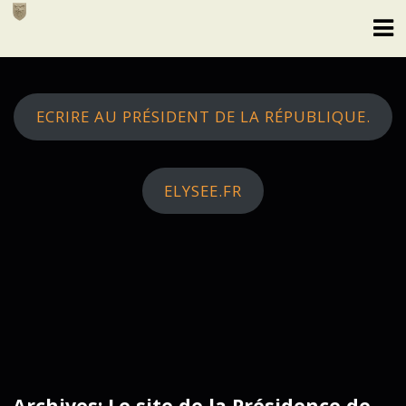
Skip
to
content
ECRIRE AU PRÉSIDENT DE LA RÉPUBLIQUE.
ELYSEE.FR
Archives: Le site de la Présidence de