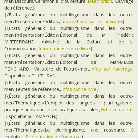
mer/Discours/Cérémonie d’ouverture.,
Description
. Ouvrage
de référence.}
|{États généraux du multilinguisme dans les outre-
mer/Présentation/éditos.,
Informations sur cet ouvrage
.}
|{États généraux du multilinguisme dans les outre-
mer/Présentation/Éditos/Éditorial de M. Frédéric
MITTERRAND, ministre de la Culture et de la
Communication.,
Informations sur ce livre
.}
|{États généraux du multilinguisme dans les outre-
mer/Présentation/Éditos/Éditorial de Marie-Luce
PENCHARD, Ministère de l’outre-mer.,
Infos sur l’ouvrage
.
Disponible à CULTURA.}
|{États généraux du multilinguisme dans les outre-
mer/Textes de référence.,
Infos sur ce livre
.}
|{États généraux du multilinguisme dans les outre-
mer/Thématiques/L’emploi des langues : plurilinguisme,
pratiques individuelles et pratiques sociales.,
Fiche complète
.
Disponible Sur AMAZON.}
|{États généraux du multilinguisme dans les outre-
mer/Thématiques/Le plurilinguisme, une ressource à
exploiter.,
Présentation de l’ouvrage
.}