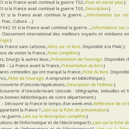
t si la France avait continué la guerre T02.,
Pour en savoir plus
.}
t si la France avait continué la guerre T03.,
Description
.}
Et si la France avait continue la guerre….,
Informations sur ce
Fnac, Cultura ….}
942. Et si la France avait continué la guerre….,
Informations sur ce
: Classement international des meilleurs voyants et médiums en
vrage
.}
la France sans carbone.,
Infos sur ce livre
. Disponible à la FNAC.}
ons de visiter la France.,
Fiche complète
.}
les, bourgs & autres lieux.,
Présentation de l’ouvrage
. Disponible c
8 – La France avant la France.,
Présentation du livre
.}
aires criminelles qui ont marqué la France.,
Fiche du livre
. Disponibl
ncs.,
Fiche de l’ouvrage
. A emprunter en bibliothèque.}
écouverte d’Unicode/Applications.,
Description de l’éditeur
.}
écouverte d’Unicode/Avant Unicode : télégraphie, bidouilles et h
les bonnes bibliothèques de votre département.}
 – Découvrir la France le temps d’un week-end.,
Référence de ce l
appartient la France ?.,
Lien sur la fiche de présentation
.}
-la-guerre.,
Lien sur la description complète
.}
ations de l’informatique et de l’électronique/D.,
Lien sur la fiche de
ations de l’informatique et de l’électronique/G.,
Lien sur la fic