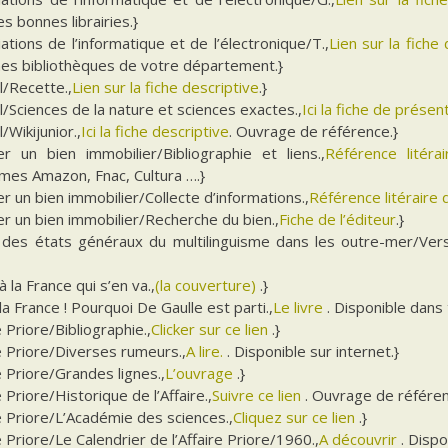
es bonnes librairies.}
ations de l’informatique et de l’électronique/T.,
Lien sur la fiche
nes bibliothèques de votre département.}
l/Recette.,
Lien sur la fiche descriptive
.}
l/Sciences de la nature et sciences exactes.,
Ici la fiche de présen
/Wikijunior.,
Ici la fiche descriptive
. Ouvrage de référence.}
er un bien immobilier/Bibliographie et liens.,
Référence litér
mes Amazon, Fnac, Cultura ….}
r un bien immobilier/Collecte d’informations.,
Référence litéraire d
r un bien immobilier/Recherche du bien.,
Fiche de l’éditeur
.}
 des états généraux du multilinguisme dans les outre-mer/Vers
à la France qui s’en va.,
(la couverture)
.}
la France ! Pourquoi De Gaulle est parti.,
Le livre
. Disponible dans
e Priore/Bibliographie.,
Clicker sur ce lien
.}
e Priore/Diverses rumeurs.,
A lire.
. Disponible sur internet.}
e Priore/Grandes lignes.,
L’ouvrage
.}
e Priore/Historique de l’Affaire.,
Suivre ce lien
. Ouvrage de référen
e Priore/L’Académie des sciences.,
Cliquez sur ce lien
.}
e Priore/Le Calendrier de l’Affaire Priore/1960.,
A découvrir
. Disp