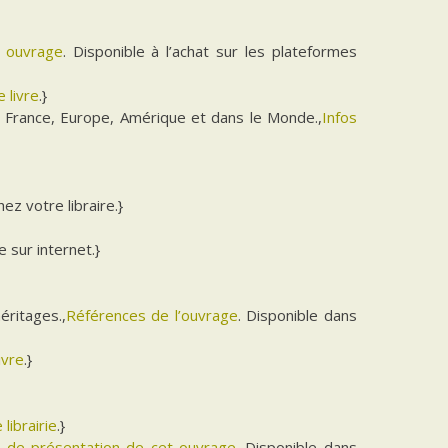
t ouvrage
. Disponible à l’achat sur les plateformes
 livre
.}
 France, Europe, Amérique et dans le Monde.,
Infos
hez votre libraire.}
e sur internet.}
éritages.,
Références de l’ouvrage
. Disponible dans
ivre
.}
 librairie
.}
he de présentation de cet ouvrage
. Disponible dans