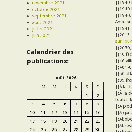
|{1940 E
novembre 2021
|{1940 E
octobre 2021
|{1940. 
septembre 2021
Amazon, 
août 2021
|{1941-1
juillet 2021
|{2013 
juin 2021
sur l’ou
|{2050, 
Calendrier des
|{40 faç
publications:
|{46 vil
|{481-88
|{50 aff
août 2026
|{99 fra
|{À la d
L
M
M
J
V
S
D
|{À la d
1
2
toutes 
3
4
5
6
7
8
9
|{A pied
|{A qui 
10
11
12
13
14
15
16
|{Abobo
17
18
19
20
21
22
23
|{Abrévi
24
25
26
27
28
29
30
|{Abrévi