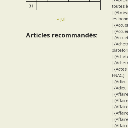
31
toutes l
|{Abrévi
les bon
« Juil
|{Accuei
|{Accuei
Articles recommandés:
|{Accueil
|{Achet
platefor
|{Achete
|{Achete
|{Actes
FNAC.}
|{Adieu 
|{Adieu 
|{Affair
|{Affair
|{Affair
|{Affair
|{Affair
|{Affair