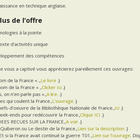
aissance en technique anglaise.
lus de l’offre
nologies à la pointe
exte d’activités unique
loppement des compétences
e vous a captivé vous apprécierez pareillement ces ouvrages:
nom de la France « .,
Le livre
.}
nom de la France « .,
Clicker Ici
.}
, on n’en parle pas ».,
A lire.
.}
es qui coulent la France.,
L’ouvrage
.}
efs-d’oeuvre de la Bibliothèque Nationale de France.,
Ici
.}
eek-ends pour redécouvrir la France.,
Clique ICI
.}
DEES RECUES SUR LA FRANCE.,
A voir
.}
Quiberon ou Le destin de la France.,
Lien sur la description
.}
t si la France avait continué la guerre T01.,
Lien sur l’ouvrage
. Di