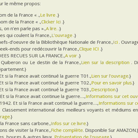
sur le même propos:
nom de la France « .,
Le livre
.}
nom de la France « .,
Clicker Ici
.}
, on n’en parle pas ».,
A lire.
.}
es qui coulent la France.,
L’ouvrage
.}
efs-d’oeuvre de la Bibliothèque Nationale de France.,
Ici
. Ouvrag
eek-ends pour redécouvrir la France.,
Clique ICI
.}
DEES RECUES SUR LA FRANCE.,
A voir
.}
 Quiberon ou Le destin de la France.,
Lien sur la description
. D
épartement.}
t si la France avait continué la guerre T01.,
Lien sur l’ouvrage
.}
t si la France avait continué la guerre T02.,
Pour en savoir plus
.}
t si la France avait continué la guerre T03.,
Description
.}
Et si la France avait continue la guerre….,
Informations sur cet ou
942. Et si la France avait continué la guerre….,
Informations sur ce
: Classement international des meilleurs voyants et médiums en
vrage
.}
la France sans carbone.,
Infos sur ce livre
.}
ons de visiter la France.,
Fiche complète
. Disponible Sur AMAZON.
les, bourgs & autres lieux.,
Présentation de l’ouvrage
.}