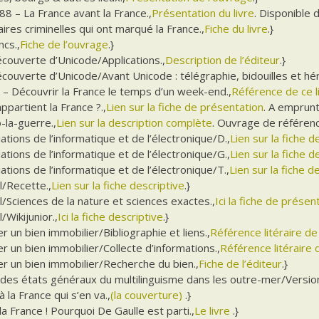
8 – La France avant la France.,
Présentation du livre
. Disponible 
aires criminelles qui ont marqué la France.,
Fiche du livre
.}
ncs.,
Fiche de l’ouvrage
.}
écouverte d’Unicode/Applications.,
Description de l’éditeur
.}
écouverte d’Unicode/Avant Unicode : télégraphie, bidouilles et hér
 – Découvrir la France le temps d’un week-end.,
Référence de ce l
appartient la France ?.,
Lien sur la fiche de présentation
. A emprunt
-la-guerre.,
Lien sur la description complète
. Ouvrage de référenc
ations de l’informatique et de l’électronique/D.,
Lien sur la fiche de
ations de l’informatique et de l’électronique/G.,
Lien sur la fiche 
ations de l’informatique et de l’électronique/T.,
Lien sur la fiche d
l/Recette.,
Lien sur la fiche descriptive
.}
l/Sciences de la nature et sciences exactes.,
Ici la fiche de présen
/Wikijunior.,
Ici la fiche descriptive
.}
r un bien immobilier/Bibliographie et liens.,
Référence litéraire d
r un bien immobilier/Collecte d’informations.,
Référence litéraire d
r un bien immobilier/Recherche du bien.,
Fiche de l’éditeur
.}
 des états généraux du multilinguisme dans les outre-mer/Version
à la France qui s’en va.,
(la couverture)
.}
la France ! Pourquoi De Gaulle est parti.,
Le livre
.}