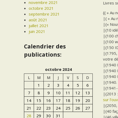
novembre 2021
Livres 
octobre 2021
{{ » Au 
septembre 2021
|{ » Au 
août 2021
|{« Nous
juillet 2021
|{10 idé
juin 2021
|{100 ch
|{100 w
Calendrier des
|{150 I
|{1795,
publications:
votre d
|{1940 E
octobre 2024
|{1940 E
|{1940 E
L
M
M
J
V
S
D
|{1940. 
1
2
3
4
5
6
|{1941-1
7
8
9
10
11
12
13
|{2013 
sur l’ou
14
15
16
17
18
19
20
|{2050, 
21
22
23
24
25
26
27
|{40 faç
28
29
30
31
|{46 vil