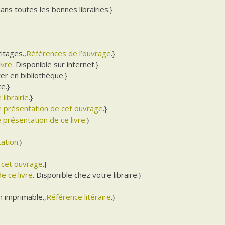
dans toutes les bonnes librairies.}
itages.,
Références de l’ouvrage
.}
ivre
. Disponible sur internet.}
er en bibliothèque.}
e.}
 librairie
.}
de présentation de cet ouvrage
.}
e présentation de ce livre
.}
tation
.}
e cet ouvrage
.}
e ce livre
. Disponible chez votre libraire.}
 imprimable.,
Référence litéraire
.}