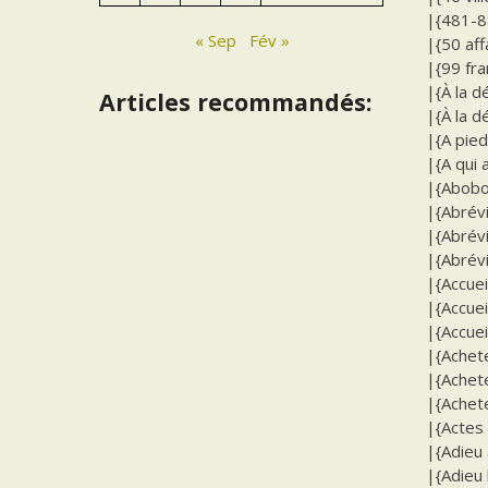
|{481-88
« Sep
Fév »
|{50 aff
|{99 fra
|{À la d
Articles recommandés:
|{À la d
|{A pied
|{A qui 
|{Abobo
|{Abrévi
|{Abrévi
|{Abrévi
|{Accuei
|{Accuei
|{Accueil
|{Achete
|{Achete
|{Achete
|{Actes
|{Adieu 
|{Adieu 