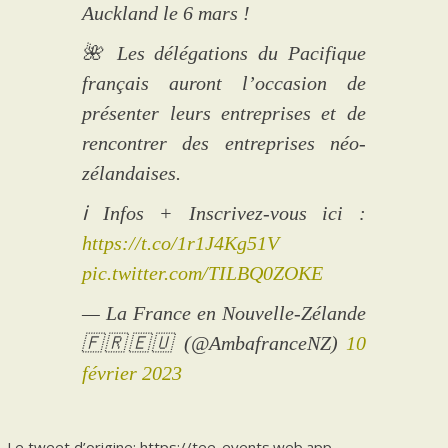
Auckland le 6 mars !
🌺 Les délégations du Pacifique
français auront l’occasion de
présenter leurs entreprises et de
rencontrer des entreprises néo-
zélandaises.
ℹ️ Infos + Inscrivez-vous ici :
https://t.co/1r1J4Kg51V
pic.twitter.com/TILBQ0ZOKE
— La France en Nouvelle-Zélande
🇫🇷🇪🇺 (@AmbafranceNZ)
10
février 2023
Le tweet d’origine: https://tee-events.web.app