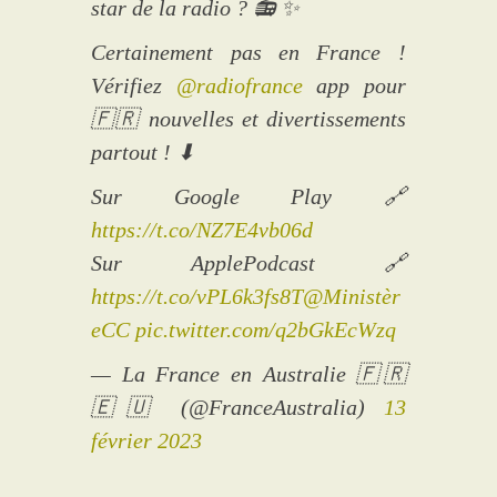
star de la radio ? 📻 ✨
Certainement pas en France !
Vérifiez
@radiofrance
app pour
🇫🇷 nouvelles et divertissements
partout ! ⬇
Sur Google Play 🔗
https://t.co/NZ7E4vb06d
Sur ApplePodcast 🔗
https://t.co/vPL6k3fs8T
@Ministèr
eCC
pic.twitter.com/q2bGkEcWzq
— La France en Australie 🇫🇷
🇪🇺 (@FranceAustralia)
13
février 2023