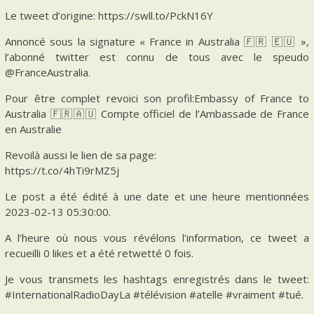
Le tweet d’origine: https://swll.to/PckN16Y
Annoncé sous la signature « France in Australia 🇫🇷 🇪🇺 »,
l’abonné twitter est connu de tous avec le speudo
@FranceAustralia.
Pour être complet revoici son profil:Embassy of France to
Australia 🇫🇷🇦🇺 Compte officiel de l’Ambassade de France
en Australie
Revoilà aussi le lien de sa page:
https://t.co/4hTi9rMZ5j
Le post a été édité à une date et une heure mentionnées
2023-02-13 05:30:00.
A l’heure où nous vous révélons l’information, ce tweet a
recueilli 0 likes et a été retwetté 0 fois.
Je vous transmets les hashtags enregistrés dans le tweet:
#InternationalRadioDayLa #télévision #atelle #vraiment #tué.