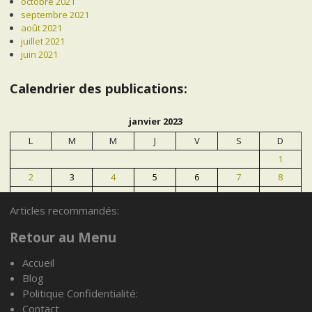
octobre 2021
septembre 2021
août 2021
juillet 2021
juin 2021
Calendrier des publications:
janvier 2023
L
M
M
J
V
S
D
1
2
3
4
5
6
7
8
9
10
11
12
13
14
15
Articles recommandés:
16
17
18
19
20
21
22
23
24
25
26
27
28
29
Retour au Menu
30
31
Accueil
Blog
« Déc
Fév »
Politique Confidentialité:
Contact