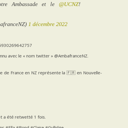
notre Ambassade et le
@UCNZ
!
bafranceNZ)
1 décembre 2022
146930269642757
connu avec le « nom twitter » @AmbafranceNZ.
e de France en NZ représente la 🇫🇷 en Nouvelle-
et a été retwetté 1 fois.
ns #Ella #Bond #Claire #Gullidge.