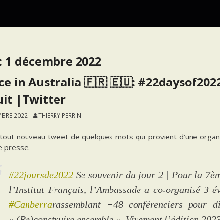
:
1 décembre 2022
ce in Australia 🇫🇷 🇪🇺: #22daysof202
uit |Twitter
MBRE 2022
THIERRY PERRIN
 tout nouveau tweet de quelques mots qui provient d’une organis
e presse.
#22joursde2022
Se souvenir du jour 2 | Pour la 7è
l’Institut Français, l’Ambassade a co-organisé 3 
#Canberra
rassemblant +48 conférenciers pour d
« (Re)construire ensemble ». Vivement l’édition 202