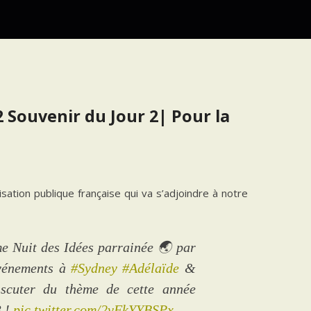
2 Souvenir du Jour 2| Pour la
ation publique française qui va s’adjoindre à notre
me Nuit des Idées parrainée 🌏 par
événements à
#Sydney
#Adélaïde
&
iscuter du thème de cette année
3 !
pic.twitter.com/2vFkYYBSPx