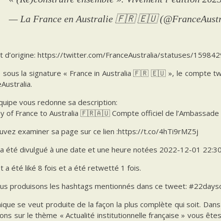
— La France en Australie 🇫🇷 🇪🇺 (@FranceAust
t d’origine: https://twitter.com/FranceAustralia/statuses/159
é sous la signature « France in Australia 🇫🇷 🇪🇺 », le compte t
Australia.
quipe vous redonne sa description:
 of France to Australia 🇫🇷🇦🇺 Compte officiel de l’Ambassade 
vez examiner sa page sur ce lien :https://t.co/4hTi9rMZ5j
 a été divulgué à une date et une heure notées 2022-12-01 22:30
 a été liké 8 fois et a été retwetté 1 fois.
us produisons les hashtags mentionnés dans ce tweet: #22dayso
ique se veut produite de la façon la plus complète qui soit. Da
ions sur le thème « Actualité institutionnelle française » vous êt