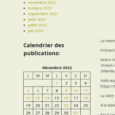
novembre 2021
octobre 2021
septembre 2021
août 2021
juillet 2021
juin 2021
Le twee
Calendrier des
Présent
publications:
Notre ré
:French
décembre 2022
Zélande
L
M
M
J
V
S
D
Voilà au
1
2
3
4
https:/
5
6
7
8
9
10
11
La date 
12
13
14
15
16
17
18
A la dat
19
20
21
22
23
24
25
26
27
28
29
30
31
Nous vou