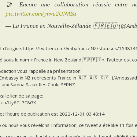
🤝 Encore une collaboration réussie entre 
pic.twitter.com/ynvu2UNAYa
— La France en Nouvelle-Zélande 🇫🇷🇪🇺 (@Am
t d’origine: https://twitter.com/AmbafranceNZ/statuses/1598
é sous le nom « France in New Zealand 🇫🇷🇪🇺 », l’auteur est 
daction vous rappelle sa présentation:
 Embassy in NZ represents France in 🇳🇿 🇼🇸 🇨🇰. L’Ambassad
, aux Samoa & aux Iles Cook. #FRNZ
ssi le lien de sa page:
/t.co/Uy6CL7C8GX
et l’heure de publication est 2022-12-01 03:48:14.
e où nous vous révélons l’information, ce tweet a été liké 11 fois 
s procurons les hashtags mentionnés dans le tweet: #Félicitatio