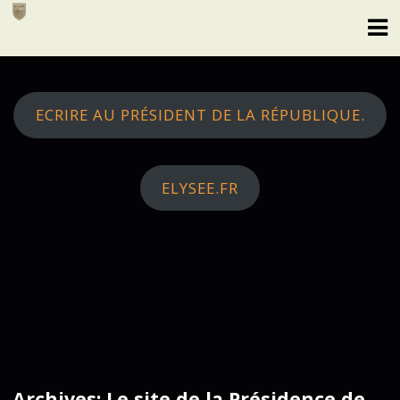
Skip
to
content
ECRIRE AU PRÉSIDENT DE LA RÉPUBLIQUE.
ELYSEE.FR
Archives: Le site de la Présidence de