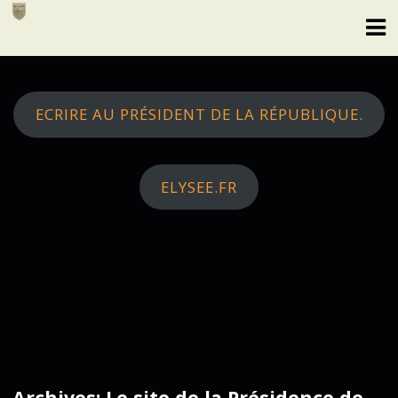
Skip
to
content
ECRIRE AU PRÉSIDENT DE LA RÉPUBLIQUE.
ELYSEE.FR
Archives: Le site de la Présidence de