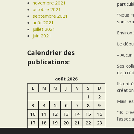
novembre 2021
particul
octobre 2021
“Nous re
septembre 2021
sont vra
août 2021
juillet 2021
Environ 
juin 2021
Le dépu
Calendrier des
« Aucun 
publications:
Ses coll
déjà réd
août 2026
Ils ont 
L
M
M
J
V
S
D
création
1
2
Mais les
3
4
5
6
7
8
9
“Ils cr
10
11
12
13
14
15
16
l’associ
17
18
19
20
21
22
23
La tour 
24
25
26
27
28
29
30