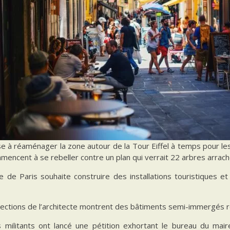
se à réaménager la zone autour de la Tour Eiffel à temps pour le
mmencent à se rebeller contre un plan qui verrait 22 arbres arrach
ie de Paris souhaite construire des installations touristique
jections de l’architecte montrent des bâtiments semi-immergés 
s militants ont lancé une pétition exhortant le bureau du mai