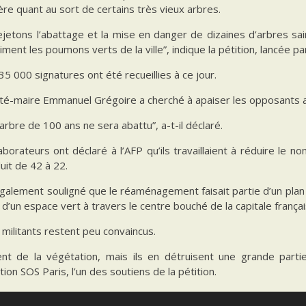
ière quant au sort de certains très vieux arbres.
jetons l’abattage et la mise en danger de dizaines d’arbres sain
iment les poumons verts de la ville”, indique la pétition, lancée
35 000 signatures ont été recueillies à ce jour.
té-maire Emmanuel Grégoire a cherché à apaiser les opposants a
arbre de 100 ans ne sera abattu”, a-t-il déclaré.
aborateurs ont déclaré à l’AFP qu’ils travaillaient à réduire le 
uit de 42 à 22.
également souligné que le réaménagement faisait partie d’un plan q
 d’un espace vert à travers le centre bouché de la capitale françai
 militants restent peu convaincus.
éent de la végétation, mais ils en détruisent une grande par
ation SOS Paris, l’un des soutiens de la pétition.
est l’un des bâtiments les plus célèbres du monde et accueille envi