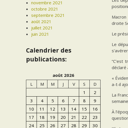
novembre 2021
position
octobre 2021
septembre 2021
Macron 
août 2021
droite S
juillet 2021
Le prési
juin 2021
Le dépu
Calendrier des
s’avérer
publications:
“C’est t
déclaré 
août 2026
« Évide
L
M
M
J
V
S
D
a-t-il aj
1
2
La Franc
3
4
5
6
7
8
9
semaine
10
11
12
13
14
15
16
À l’époq
17
18
19
20
21
22
23
question
24
25
26
27
28
29
30