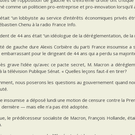
né comme un politicien pro-entreprise et pro-innovation lorsqu’i
était “un lobbyiste au service d’intérêts économiques privés ét
ébastien Chenu à la radio France Info.
dent de 44 ans était “un idéologue de la déréglementation, de la 
té de gauche dure Alexis Corbière du parti France insoumise a 
 embarrassant pour le dirigeant de 44 ans qui a perdu sa majorité
rès grave l’idée qu’avec ce pacte secret, M. Macron a déréglemen
à la télévision Publique Sénat. « Quelles leçons faut-il en tirer?
mment, nous poserons les questions au gouvernement quand nous 
outé.
e insoumise a déposé lundi une motion de censure contre la Prem
 dernière — mais elle n’a pas été adoptée.
ue, le prédécesseur socialiste de Macron, François Hollande, était
.