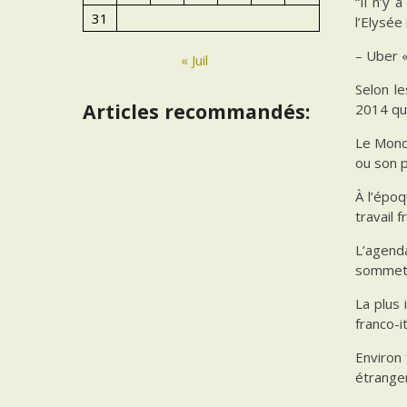
“Il n’y 
31
l’Elysée
– Uber «
« Juil
Selon le
Articles recommandés:
2014 qui
Le Mond
ou son p
À l’époq
travail 
L’agend
sommet 
La plus 
franco-i
Environ 
étranger