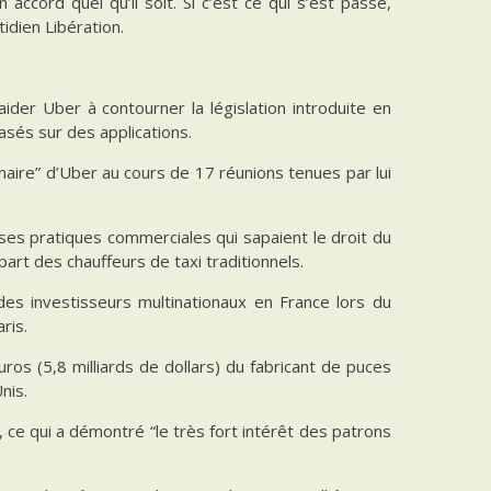
 accord quel qu’il soit. Si c’est ce qui s’est passé,
tidien Libération.
ider Uber à contourner la législation introduite en
asés sur des applications.
aire” d’Uber au cours de 17 réunions tenues par lui
r ses pratiques commerciales qui sapaient le droit du
part des chauffeurs de taxi traditionnels.
es investisseurs multinationaux en France lors du
ris.
ros (5,8 milliards de dollars) du fabricant de puces
nis.
ce qui a démontré “le très fort intérêt des patrons