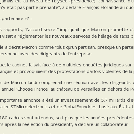
a jamais eu, au niveau de l’Elysée (présidence), connaissance d’un
 n’y était pas partie prenante”, a déclaré François Hollande au quo
 partenaire »? –
s rapports, “l’accord secret” impliquait que Macron promette d’a
 visait à réglementer les nouveaux services de hélage de taxis b
e a décrit Macron comme “plus qu’un partisan, presque un parten
ersonnel avec des dirigeants de l’entreprise.
ue, le cabinet faisait face à de multiples enquêtes juridiques su
français et provoquaient des protestations parfois violentes de la 
a de Macron lundi comprenait une réunion avec les dirigeants d
annuel “Choose France” au château de Versailles en dehors de Pa
importante annonce a été un investissement de 5,7 milliards d’eu
talien STMicroelectronics et de GlobalFoundries, basé aux États-U
180 cadres sont attendus, soit plus que les années précédentes, 
s après la réélection du président”, a déclaré un collaborateur.