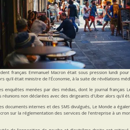
ident français Emmanuel Macron était sous pression lundi pour e
rs qu’il était ministre de l’Économie, à la suite de révélations médi
es enquêtes menées par des médias, dont le journal français L
s réunions non déclarées avec des dirigeants d’Uber alors qu’il é
des documents internes et des SMS divulgués, Le Monde a égaleme
ron sur la réglementation des services de l’entreprise à un mom
tés de l’opposition de gauche et d’extrême droite ont critiqué l