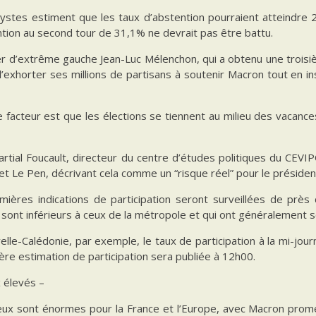
lystes estiment que les taux d’abstention pourraient atteindre
tion au second tour de 31,1% ne devrait pas être battu.
er d’extrême gauche Jean-Luc Mélenchon, qui a obtenu une troisi
’exhorter ses millions de partisans à soutenir Macron tout en ins
 facteur est que les élections se tiennent au milieu des vacanc
rtial Foucault, directeur du centre d’études politiques du CEVIP
t Le Pen, décrivant cela comme un “risque réel” pour le présiden
mières indications de participation seront surveillées de près 
sont inférieurs à ceux de la métropole et qui ont généralement 
lle-Calédonie, par exemple, le taux de participation à la mi-jou
ère estimation de participation sera publiée à 12h00.
 élevés –
eux sont énormes pour la France et l’Europe, avec Macron prome