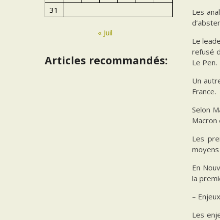
31
Les ana
d’absten
« Juil
Le lead
refusé d
Articles recommandés:
Le Pen.
Un autre
France.
Selon Ma
Macron e
Les pre
moyens 
En Nouve
la premi
– Enjeux
Les enj