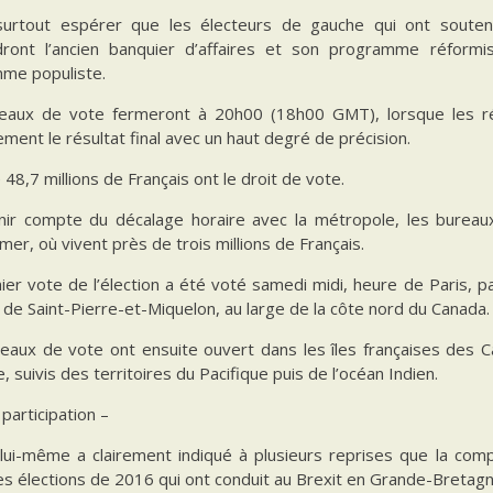
 surtout espérer que les électeurs de gauche qui ont souten
dront l’ancien banquier d’affaires et son programme réform
me populiste.
eaux de vote fermeront à 20h00 (18h00 GMT), lorsque les résu
ment le résultat final avec un haut degré de précision.
48,7 millions de Français ont le droit de vote.
nir compte du décalage horaire avec la métropole, les bureaux
mer, où vivent près de trois millions de Français.
ier vote de l’élection a été voté samedi midi, heure de Paris, 
e de Saint-Pierre-et-Miquelon, au large de la côte nord du Canada.
eaux de vote ont ensuite ouvert dans les îles françaises des Ca
e, suivis des territoires du Pacifique puis de l’océan Indien.
 participation –
lui-même a clairement indiqué à plusieurs reprises que la compl
s élections de 2016 qui ont conduit au Brexit en Grande-Bretagn