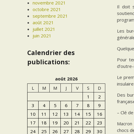
novembre 2021
Il doit
octobre 2021
soutien
septembre 2021
program
août 2021
juillet 2021
Les bur
juin 2021
générale
Quelque 
Calendrier des
Pour te
publications:
d’outre-
Le prem
août 2026
insulair
L
M
M
J
V
S
D
Des bur
1
2
français
3
4
5
6
7
8
9
– Clé de
10
11
12
13
14
15
16
17
18
19
20
21
22
23
Macron 
chocs de
24
25
26
27
28
29
30