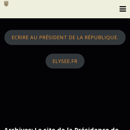
Skip
to
content
ECRIRE AU PRÉSIDENT DE LA RÉPUBLIQUE.
ELYSEE.FR
Archives: Le site de la Présidence de