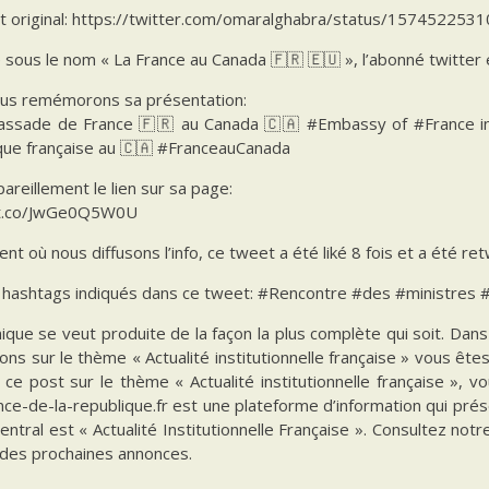
t original: https://twitter.com/omaralghabra/status/15745225
é sous le nom « La France au Canada 🇫🇷 🇪🇺 », l’abonné twitte
us remémorons sa présentation:
assade de France 🇫🇷 au Canada 🇨🇦 #Embassy of #France in 
que française au 🇨🇦 #FranceauCanada
pareillement le lien sur sa page:
/t.co/JwGe0Q5W0U
t où nous diffusons l’info, ce tweet a été liké 8 fois et a été ret
es hashtags indiqués dans ce tweet: #Rencontre #des #ministres
ique se veut produite de la façon la plus complète qui soit. Da
ions sur le thème « Actualité institutionnelle française » vous êt
 ce post sur le thème « Actualité institutionnelle française », 
ce-de-la-republique.fr est une plateforme d’information qui prés
ntral est « Actualité Institutionnelle Française ». Consultez notr
 des prochaines annonces.