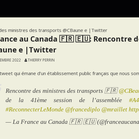
 des ministres des transports @CBaune e |Twitter
rance au Canada 🇫🇷 🇪🇺: Rencontre d
une e |Twitter
TEMBRE 2022
THIERRY PERRIN
 tweet qui émane d’un établissement public français que nous som
Rencontre des ministres des transports 🇫🇷
@CBea
de la 41ème session de l’assemblée
#A4
#ReconnecterLeMonde
@francediplo
@mraillet
htt
— La France au Canada 🇫🇷 🇪🇺 (@franceaucan