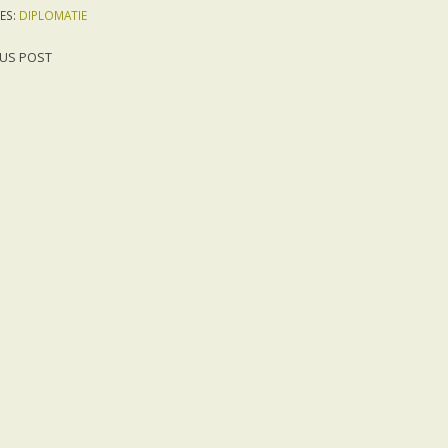
ES:
DIPLOMATIE
US POST
gation