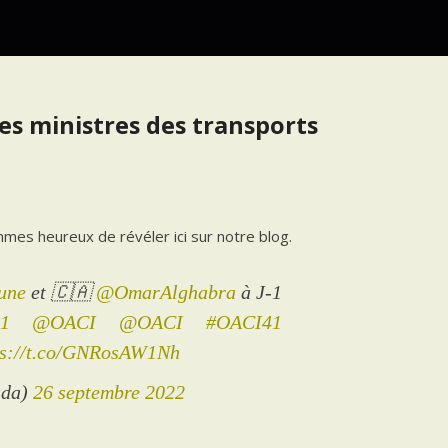
es ministres des transports
mes heureux de révéler ici sur notre blog.
une
et 🇨🇦
@OmarAlghabra
à J-1
1
@OACI
@OACI
#OACI41
ps://t.co/GNRosAW1Nh
ada)
26 septembre 2022