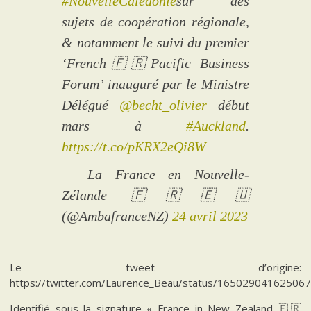
#NouvelleCalédonie
sur des
sujets de coopération régionale,
& notamment le suivi du premier
‘French🇫🇷Pacific Business
Forum’ inauguré par le Ministre
Délégué
@becht_olivier
début
mars à
#Auckland
.
https://t.co/pKRX2eQi8W
— La France en Nouvelle-
Zélande 🇫🇷🇪🇺
(@AmbafranceNZ)
24 avril 2023
Le tweet d’origine:
https://twitter.com/Laurence_Beau/status/16502904162506
Identifié sous la signature « France in New Zealand 🇫🇷