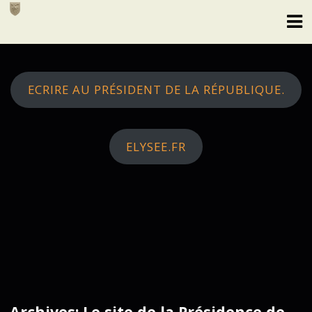
Skip
to
content
ECRIRE AU PRÉSIDENT DE LA RÉPUBLIQUE.
ELYSEE.FR
Archives: Le site de la Présidence de