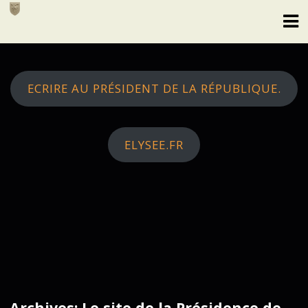
Skip
to
content
ECRIRE AU PRÉSIDENT DE LA RÉPUBLIQUE.
ELYSEE.FR
Archives: Le site de la Présidence de