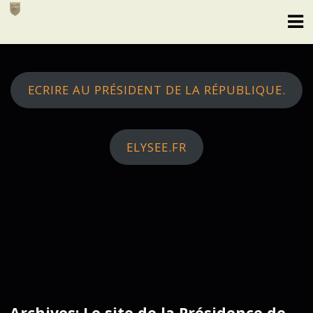
Skip
to
content
ECRIRE AU PRÉSIDENT DE LA RÉPUBLIQUE.
ELYSEE.FR
Archives: Le site de la Présidence de