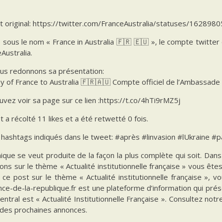
t original: https://twitter.com/FranceAustralia/statuses/1628
sous le nom « France in Australia 🇫🇷 🇪🇺 », le compte twitter
Australia.
us redonnons sa présentation:
 of France to Australia 🇫🇷🇦🇺 Compte officiel de l’Ambassade 
vez voir sa page sur ce lien :https://t.co/4hTi9rMZ5j
 a récolté 11 likes et a été retwetté 0 fois.
s hashtags indiqués dans le tweet: #après #linvasion #lUkraine #p
ique se veut produite de la façon la plus complète qui soit. Da
ions sur le thème « Actualité institutionnelle française » vous êt
 ce post sur le thème « Actualité institutionnelle française », 
ce-de-la-republique.fr est une plateforme d’information qui prés
ntral est « Actualité Institutionnelle Française ». Consultez notr
 des prochaines annonces.