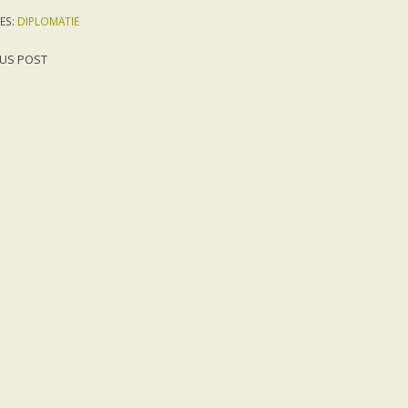
ES:
DIPLOMATIE
US POST
gation