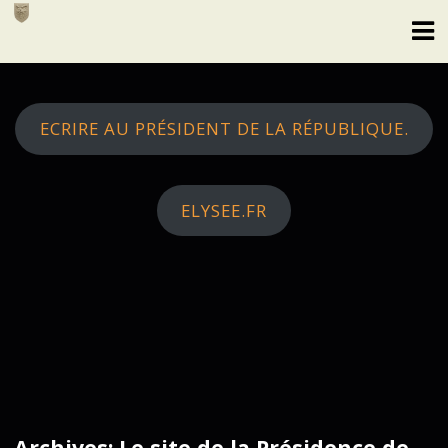
Skip
to
content
ECRIRE AU PRÉSIDENT DE LA RÉPUBLIQUE.
ELYSEE.FR
Archives: Le site de la Présidence de