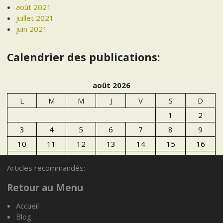
août 2021
juillet 2021
juin 2021
Calendrier des publications:
août 2026
L
M
M
J
V
S
D
1
2
3
4
5
6
7
8
9
10
11
12
13
14
15
16
17
18
19
20
21
22
23
Articles recommandés:
24
25
26
27
28
29
30
Retour au Menu
31
Accueil
« Juil
Blog