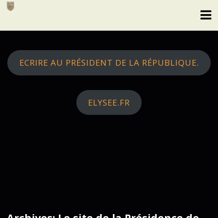
Skip
to
content
ECRIRE AU PRÉSIDENT DE LA RÉPUBLIQUE.
ELYSEE.FR
Archives: Le site de la Présidence de