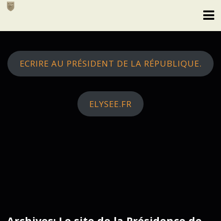
Skip
to
content
ECRIRE AU PRÉSIDENT DE LA RÉPUBLIQUE.
ELYSEE.FR
Archives: Le site de la Présidence de