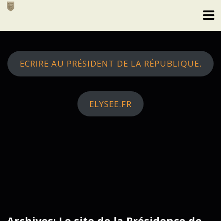
Skip
to
content
ECRIRE AU PRÉSIDENT DE LA RÉPUBLIQUE.
ELYSEE.FR
Archives: Le site de la Présidence de