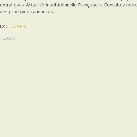
ntral est « Actualité Institutionnelle Française ». Consultez notr
 des prochaines annonces.
ES:
DIPLOMATIE
US POST
gation