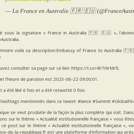
— La France en Australie 🇫🇷 🇪🇺 (@FranceAust
é sous la signature « France in Australia 🇫🇷 🇪🇺 », l’abo
Australia.
moire voilà sa description:Embassy of France to Australia 🇫
e
vez consulter sa page sur ce lien :https://t.co/4hTi9rMrfL
et l’heure de parution est 2023-06-22 09:00:01.
 a été liké 6 fois et a été retwetté 0 fois.
es hashtags mentionnés dans ce tweet: #lance #Summit #GlobalFina
ique se veut produite de la façon la plus complète qui soit. Da
ions sur le thème « Actualité institutionnelle française » vous êt
 ce post sur le thème « Actualité institutionnelle française », 
ce-de-la-republique.fr est une plateforme d’information qui prés