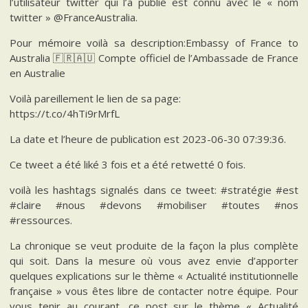
l’utilisateur twitter qui l’a publié est connu avec le « nom
twitter » @FranceAustralia.
Pour mémoire voilà sa description:Embassy of France to
Australia 🇫🇷🇦🇺 Compte officiel de l’Ambassade de France
en Australie
Voilà pareillement le lien de sa page:
https://t.co/4hTi9rMrfL
La date et l’heure de publication est 2023-06-30 07:39:36.
Ce tweet a été liké 3 fois et a été retwetté 0 fois.
voilà les hashtags signalés dans ce tweet: #stratégie #est
#claire #nous #devons #mobiliser #toutes #nos
#ressources.
La chronique se veut produite de la façon la plus complète
qui soit. Dans la mesure où vous avez envie d’apporter
quelques explications sur le thème « Actualité institutionnelle
française » vous êtes libre de contacter notre équipe. Pour
vous tenir au courant, ce post sur le thème « Actualité