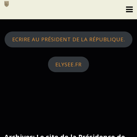
Skip
to
content
ECRIRE AU PRÉSIDENT DE LA RÉPUBLIQUE.
ELYSEE.FR
Archives: Le site de la Présidence de