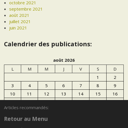
octobre 2021
septembre 2021
août 2021
juillet 2021
juin 2021
Calendrier des publications:
août 2026
L
M
M
J
V
S
D
1
2
3
4
5
6
7
8
9
10
11
12
13
14
15
16
17
18
19
20
21
22
23
Articles recommandés:
24
25
26
27
28
29
30
Retour au Menu
31