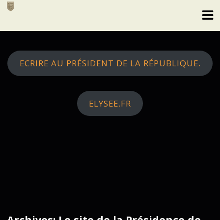
Skip
to
content
ECRIRE AU PRÉSIDENT DE LA RÉPUBLIQUE.
ELYSEE.FR
Archives: Le site de la Présidence de